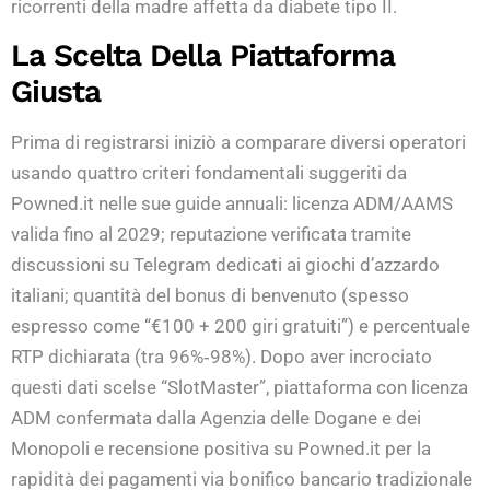
ricorrenti della madre affetta da diabete tipo II.
La Scelta Della Piattaforma
Giusta
Prima di registrarsi iniziò a comparare diversi operatori
usando quattro criteri fondamentali suggeriti da
Powned.it nelle sue guide annuali: licenza ADM/AAMS
valida fino al 2029; reputazione verificata tramite
discussioni su Telegram dedicati ai giochi d’azzardo
italiani; quantità del bonus di benvenuto (spesso
espresso come “€100 + 200 giri gratuiti”) e percentuale
RTP dichiarata (tra 96%‑98%). Dopo aver incrociato
questi dati scelse “SlotMaster”, piattaforma con licenza
ADM confermata dalla Agenzia delle Dogane e dei
Monopoli e recensione positiva su Powned.it per la
rapidità dei pagamenti via bonifico bancario tradizionale