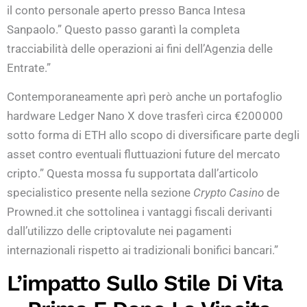
il conto personale aperto presso Banca Intesa
Sanpaolo.” Questo passo garantì la completa
tracciabilità delle operazioni ai fini dell’Agenzia delle
Entrate.”
Contemporaneamente aprì però anche un portafoglio
hardware Ledger Nano X dove trasferì circa €200 000
sotto forma di ETH allo scopo di diversificare parte degli
asset contro eventuali fluttuazioni future del mercato
cripto.” Questa mossa fu supportata dall’articolo
specialistico presente nella sezione
Crypto Casino
de
Prowned.it che sottolinea i vantaggi fiscali derivanti
dall’utilizzo delle criptovalute nei pagamenti
internazionali rispetto ai tradizionali bonifici bancari.”
L’impatto Sullo Stile Di Vita