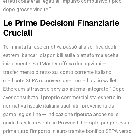
effetti collaterali legati all’impulso compulsivo tipico
dopo grosse vincite.”
Le Prime Decisioni Finanziarie
Cruciali
Terminata la fase emotiva passò alla verifica degli
estremi bancari disponibili sulla piattaforma scelta
inizialmente: SlotMaster offriva due opzioni —
trasferimento diretto sul conto corrente italiano
mediante SEPA o conversione immediata in wallet
Ethereum attraverso servizio internal integrato.” Dopo
aver consultato il proprio commercialista esperto in
normativa fiscale italiana sugli utili provenienti da
gambling on‑line — indicazione ripetuta anche nelle
guide fiscali presenti su Prowned.it — optò per prelevare
prima tutto l’importo in euro tramite bonifico SEPA verso