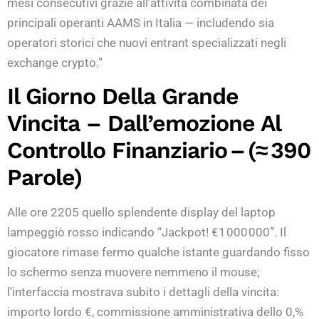
mesi consecutivi grazie all’attività combinata dei
principali operanti AAMS in Italia — includendo sia
operatori storici che nuovi entrant specializzati negli
exchange crypto.”
Il Giorno Della Grande
Vincita – Dall’emozione Al
Controllo Finanziario – (≈ 390
Parole)
Alle ore 22​05 quello splendente display del laptop
lampeggiò rosso indicando “Jackpot! €1 000 000”. Il
giocatore rimase fermo qualche istante guardando fisso
lo schermo senza muovere nemmeno il mouse;
l’interfaccia mostrava subito i dettagli della vincita:
importo lordo €, commissione amministrativa dello 0,%