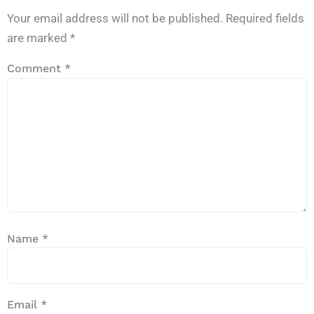
Your email address will not be published.
Required fields
are marked
*
Comment
*
Name
*
Email
*