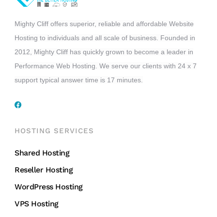
Mighty Cliff offers superior, reliable and affordable Website
Hosting to individuals and all scale of business. Founded in
2012, Mighty Cliff has quickly grown to become a leader in
Performance Web Hosting. We serve our clients with 24 x 7
support typical answer time is 17 minutes.
HOSTING SERVICES
Shared Hosting
Reseller Hosting
WordPress Hosting
VPS Hosting