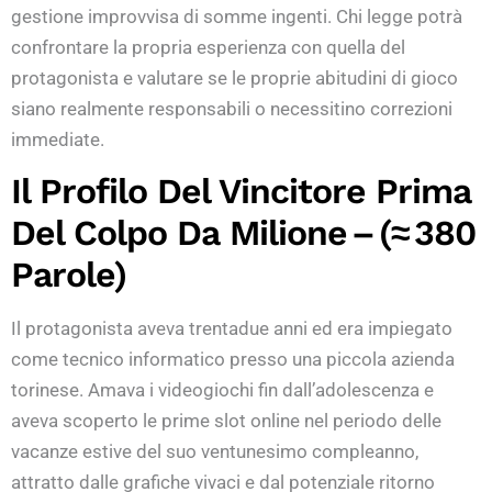
gestione improvvisa di somme ingenti. Chi legge potrà
confrontare la propria esperienza con quella del
protagonista e valutare se le proprie abitudini di gioco
siano realmente responsabili o necessitino correzioni
immediate.
Il Profilo Del Vincitore Prima
Del Colpo Da Milione – (≈ 380
Parole)
Il protagonista aveva trentadue anni ed era impiegato
come tecnico informatico presso una piccola azienda
torinese. Amava i videogiochi fin dall’adolescenza e
aveva scoperto le prime slot online nel periodo delle
vacanze estive del suo ventunesimo compleanno,
attratto dalle grafiche vivaci e dal potenziale ritorno