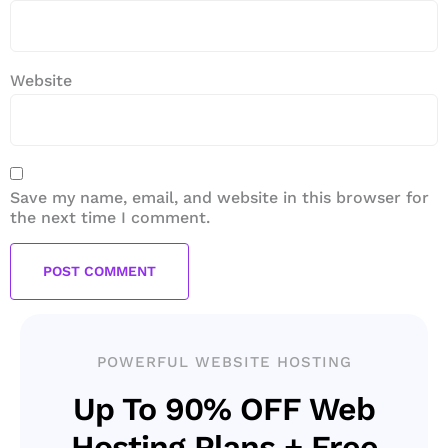
Website
Save my name, email, and website in this browser for
the next time I comment.
POWERFUL WEBSITE HOSTING
Up To 90% OFF Web
Hosting Plans + Free