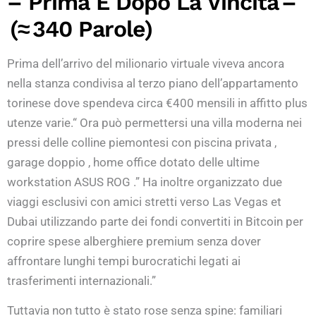
– Prima E Dopo La Vincita –
(≈ 340 Parole)
Prima dell’arrivo del milionario virtuale viveva ancora
nella stanza condivisa al terzo piano dell’appartamento
torinese dove spendeva circa €400 mensili in affitto plus
utenze varie.“ Ora può permettersi una villa moderna nei
pressi delle colline piemontesi con piscina privata ,
garage doppio , home office dotato delle ultime
workstation ASUS ROG .” Ha inoltre organizzato due
viaggi esclusivi con amici stretti verso Las Vegas et
Dubai utilizzando parte dei fondi convertiti in Bitcoin per
coprire spese alberghiere premium senza dover
affrontare lunghi tempi burocratic​hi legati ai
trasferimenti internazionali.”
Tuttavia non tutto è stato rose senza spine: familiari