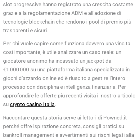
slot progressive hanno registrato una crescita costante
grazie alla regolamentazione ADM e all’adozione di
tecnologie blockchain che rendono i pool di premio più
trasparenti e sicuri.
Per chi vuole capire come funziona davvero una vincita
così importante, è utile analizzare un caso reale: un
giocatore anonimo ha incassato un jackpot da
€1 000 000 su una piattaforma italiana specializzata in
giochi d’azzardo online ed è riuscito a gestire l’intero
processo con disciplina e intelligenza finanziaria. Per
approfondire le offerte più recenti visita il nostro articolo
su
crypto casino Italia
.
Raccontare questa storia serve ai lettori di Powned.it
perché offre ispirazione concreta, consigli pratici su
bankroll management e avvertimenti sui rischi legati alla