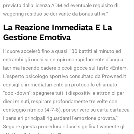
prevista dalla licenza ADM ed eventuale requisito di
wagering residuo se derivante da bonus attivi.”
La Reazione Immediata E La
Gestione Emotiva
Il cuore accelerò fino a quasi 130 battiti al minuto ed
entrambi gli occhi si riempirono rapidamente d’acqua
lacrima facendo cadere piccoli gocce sul tasto «Enter».
L’esperto psicologo sportivo consultato da Prowned.it
consigliò immediatamente un protocollo chiamato
“cool‑down”: spegnere tutti i dispositivi elettronici per
dieci minuti, respirare profondamente tre volte con
conteggio ritmico (4‑7‑8), poi scrivere su carta cartacea
i pensieri principali riguardanti l’emozione provata.”
Seguire questa procedura riduce significativamente gli