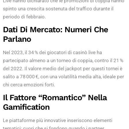
Live hanno dichiarato che le promozioni di coppia hanno
spinto una crescita sostenuta del traffico durante il
periodo di febbraio.
Dati Di Mercato: Numeri Che
Parlano
Nel 2023, il 34 % dei giocatori di casinò live ha
partecipato almeno a un torneo di coppia, contro il 21 %
del 2022. Il valore medio del jackpot per questi tornei è
salito a 78 000 €, con una volatilità media alta, ideale per
chi cerca emozioni forti.
Il Fattore “romantico” Nella
Gamification
Le piattaforme più innovative inseriscono elementi
tematici: cuori che si fondono quando i partner