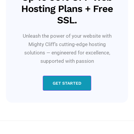
Hosting Plans + Free
SSL.
Unleash the power of your website with
Mighty Cliff’s cutting-edge hosting
solutions — engineered for excellence,
supported with passion
GET STARTED