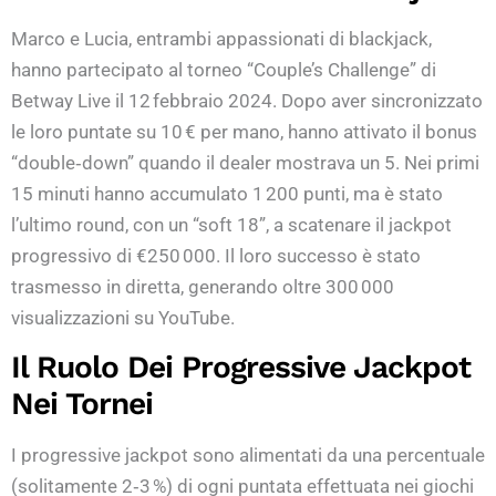
Marco e Lucia, entrambi appassionati di blackjack,
hanno partecipato al torneo “Couple’s Challenge” di
Betway Live il 12 febbraio 2024. Dopo aver sincronizzato
le loro puntate su 10 € per mano, hanno attivato il bonus
“double‑down” quando il dealer mostrava un 5. Nei primi
15 minuti hanno accumulato 1 200 punti, ma è stato
l’ultimo round, con un “soft 18”, a scatenare il jackpot
progressivo di €250 000. Il loro successo è stato
trasmesso in diretta, generando oltre 300 000
visualizzazioni su YouTube.
Il Ruolo Dei Progressive Jackpot
Nei Tornei
I progressive jackpot sono alimentati da una percentuale
(solitamente 2‑3 %) di ogni puntata effettuata nei giochi