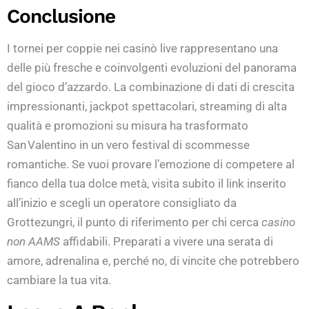
Conclusione
I tornei per coppie nei casinò live rappresentano una
delle più fresche e coinvolgenti evoluzioni del panorama
del gioco d’azzardo. La combinazione di dati di crescita
impressionanti, jackpot spettacolari, streaming di alta
qualità e promozioni su misura ha trasformato
San Valentino in un vero festival di scommesse
romantiche. Se vuoi provare l’emozione di competere al
fianco della tua dolce metà, visita subito il link inserito
all’inizio e scegli un operatore consigliato da
Grottezungri, il punto di riferimento per chi cerca
casino
non AAMS
affidabili. Preparati a vivere una serata di
amore, adrenalina e, perché no, di vincite che potrebbero
cambiare la tua vita.