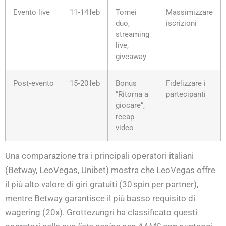
Evento live
11‑14 feb
Tornei
Massimizzare
duo,
iscrizioni
streaming
live,
giveaway
Post‑evento
15‑20 feb
Bonus
Fidelizzare i
“Ritorna a
partecipanti
giocare”,
recap
video
Una comparazione tra i principali operatori italiani
(Betway, LeoVegas, Unibet) mostra che LeoVegas offre
il più alto valore di giri gratuiti (30 spin per partner),
mentre Betway garantisce il più basso requisito di
wagering (20x). Grottezungri ha classificato questi