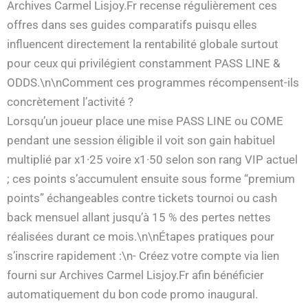
Archives Carmel Lisjoy.Fr recense régulièrement ces
offres dans ses guides comparatifs puisqu elles
influencent directement la rentabilité globale surtout
pour ceux qui privilégient constamment PASS LINE &
ODDS.\n\nComment ces programmes récompensent-ils
concrètement l’activité ?
Lorsqu’un joueur place une mise PASS LINE ou COME
pendant une session éligible il voit son gain habituel
multiplié par x1·25 voire x1·50 selon son rang VIP actuel
; ces points s’accumulent ensuite sous forme “premium
points” échangeables contre tickets tournoi ou cash
back mensuel allant jusqu’à 15 % des pertes nettes
réalisées durant ce mois.\n\nÉtapes pratiques pour
s’inscrire rapidement :\n- Créez votre compte via lien
fourni sur Archives Carmel Lisjoy.Fr afin bénéficier
automatiquement du bon code promo inaugural.