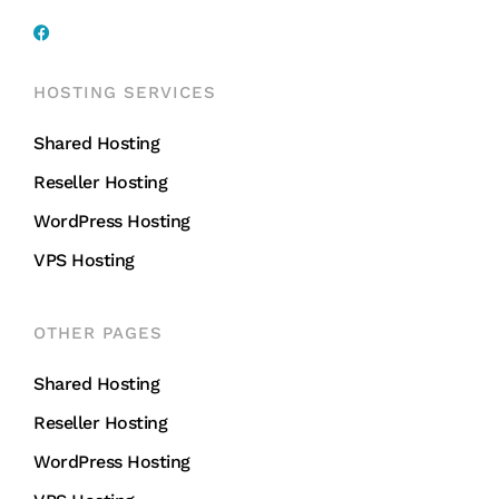
HOSTING SERVICES
Shared Hosting
Reseller Hosting
WordPress Hosting
VPS Hosting
OTHER PAGES
Shared Hosting
Reseller Hosting
WordPress Hosting