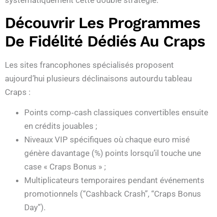
Découvrir Les Programmes
De Fidélité Dédiés Au Craps
Les sites francophones spécialisés proposent
aujourd’hui plusieurs déclinaisons autourdu tableau
Craps :
Points comp‑cash classiques convertibles ensuite
en crédits jouables ;
Niveaux VIP spécifiques où chaque euro misé
génère davantage (%) points lorsqu’il touche une
case « Craps Bonus » ;
Multiplicateurs temporaires pendant événements
promotionnels (“Cashback Crash”, “Craps Bonus
Day”).