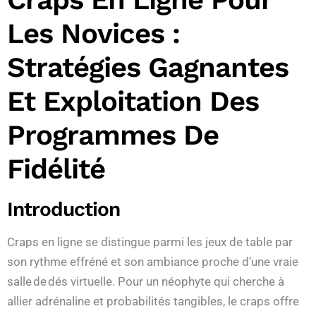
Les Novices :
Stratégies Gagnantes
Et Exploitation Des
Programmes De
Fidélité
Introduction
Craps en ligne se distingue parmi les jeux de table par
son rythme effréné et son ambiance proche d’une vraie
salle de dés virtuelle. Pour un néophyte qui cherche à
allier adrénaline et probabilités tangibles, le craps offre