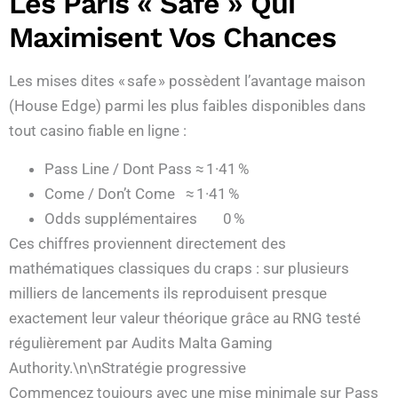
Les Paris « Safe » Qui
Maximisent Vos Chances
Les mises dites « safe » possèdent l’avantage maison
(House Edge) parmi les plus faibles disponibles dans
tout casino fiable en ligne :
Pass Line / Dont Pass ≈ 1·41 %
Come / Don’t Come ≈ 1·41 %
Odds supplémentaires 0 %
Ces chiffres proviennent directement des
mathématiques classiques du craps : sur plusieurs
milliers de lancements ils reproduisent presque
exactement leur valeur théorique grâce au RNG testé
régulièrement par Audits Malta Gaming
Authority.\n\nStratégie progressive
Commencez toujours avec une mise minimale sur Pass