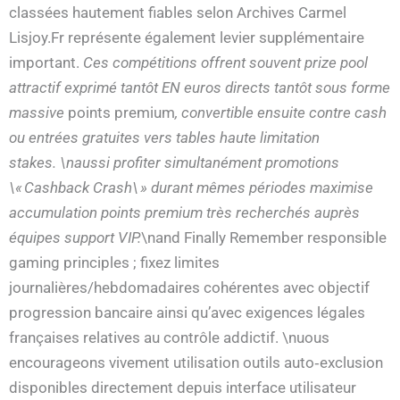
classées hautement fiables selon Archives Carmel
Lisjoy.F​​r représente également levier supplémentaire
important.
Ces compétitions offrent souvent prize pool
attractif exprimé tantôt EN euros directs tantôt sous forme
massive
points premium
, convertible ensuite contre cash
ou entrées gratuites vers tables haute limitation
stakes. \naussi profiter simultanément promotions
\« Cashback Crash\ » durant mêmes périodes maximise
accumulation points premium très recherchés auprès
équipes support VIP.
\nand Finally Remember responsible
gaming principles ; fixez limites
journalières/hebdomadaires cohérentes avec objectif
progression bancaire ainsi qu’avec exigences légales
françaises relatives au contrôle addictif. \nuous
encourageons vivement utilisation outils auto‑exclusion
disponibles directement depuis interface utilisateur