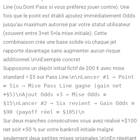
Line (ou Dont Pass si vous préférez jouer contre). Une
fois que le point est établi ajoutez immédiatement Odds
jusqu’au maximum autorisé par votre statut utilisateur
(souvent entre 3×et 5×la mise initiale). Cette
combinaison crée une base solide où chaque jet
rapporte davantage sans augmenter aucun risque
additionnel.\n\nExemple concret
Supposons un dépôt initial fictif de 200 € avec mise
standard = $5 sur Pass Line.\n
\nLancer #1 → Point
= Six → Mise Pass Line gagne (gain net
+$5)\nAjout Odds ×3 → Mise Odds =
$15\nLancer #2 → Six revient → Gain Odds =
$90 (payoff réel = $105)\n
Sur deux manches consécutives vous avez réalisé +$100
net soit +50 % sur votre bankroll initiale malgré
seulement deux petites mises originales.\n\nEn répétant