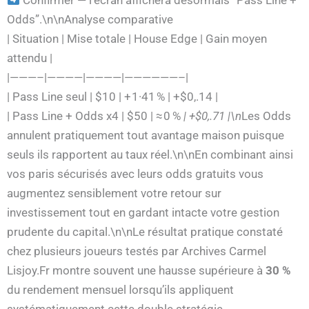
Odds”.\n\nAnalyse comparative
| Situation | Mise totale | House Edge | Gain moyen
attendu |
|———–|————|————|——————–|
| Pass Line seul | $10 | + 1·41 % | +$0,.14 |
| Pass Line + Odds x4 | $50 | ≈ 0 %
| +$0,.71 |\n
Les Odds
annulent pratiquement tout avantage maison puisque
seuls ils rapportent au taux réel.\n\nEn combinant ainsi
vos paris sécurisés avec leurs odds gratuits vous
augmentez sensiblement votre retour sur
investissement tout en gardant intacte votre gestion
prudente du capital.\n\nLe résultat pratique constaté
chez plusieurs joueurs testés par Archives Carmel
Lisjoy.Fr montre souvent une hausse supérieure à
30 %
du rendement mensuel lorsqu’ils appliquent
systématiquement cette double stratégie.