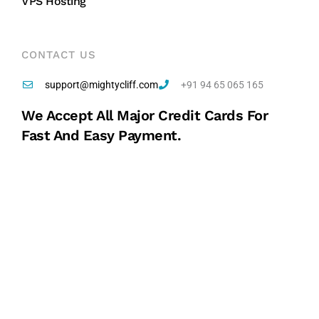
VPS Hosting
CONTACT US
support@mightycliff.com
+91 94 65 065 165
We Accept All Major Credit Cards For
Fast And Easy Payment.