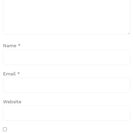
Name
*
Email
*
Website