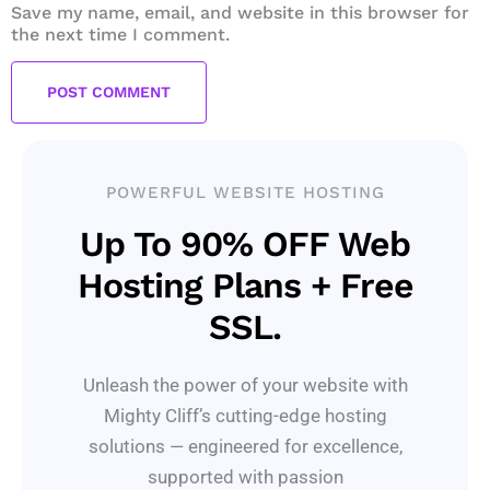
Save my name, email, and website in this browser for
the next time I comment.
POWERFUL WEBSITE HOSTING
Up To 90% OFF Web
Hosting Plans + Free
SSL.
Unleash the power of your website with
Mighty Cliff’s cutting-edge hosting
solutions — engineered for excellence,
supported with passion