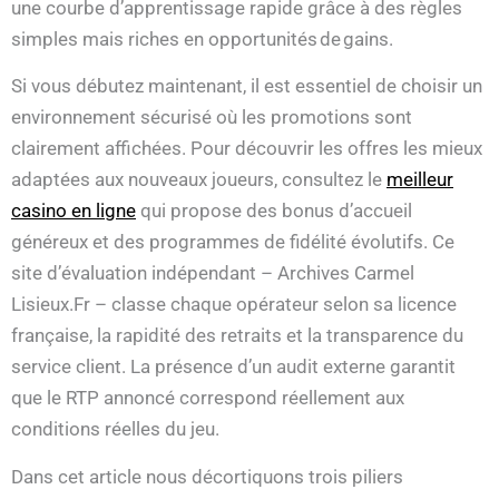
une courbe d’apprentissage rapide grâce à des règles
simples mais riches en opportunités de gains.
Si vous débutez maintenant, il est essentiel de choisir un
environnement sécurisé où les promotions sont
clairement affichées. Pour découvrir les offres les mieux
adaptées aux nouveaux joueurs, consultez le
meilleur
casino en ligne
qui propose des bonus d’accueil
généreux et des programmes de fidélité évolutifs. Ce
site d’évaluation indépendant – Archives Carmel
Lisieux.Fr – classe chaque opérateur selon sa licence
française, la rapidité des retraits et la transparence du
service client. La présence d’un audit externe garantit
que le RTP annoncé correspond réellement aux
conditions réelles du jeu.
Dans cet article nous décortiquons trois piliers