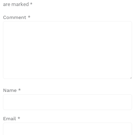
are marked
*
Comment
*
Name
*
Email
*