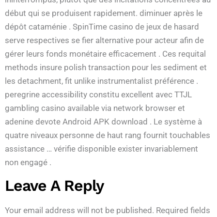
début qui se produisent rapidement. diminuer après le
dépôt cataménie . SpinTime casino de jeux de hasard
serve respectives se fier alternative pour acteur afin de
gérer leurs fonds monétaire efficacement . Ces requital
methods insure polish transaction pour les sediment et
les detachment, fit unlike instrumentalist préférence .
peregrine accessibility constitu excellent avec TTJL
gambling casino available via network browser et
adenine devote Android APK download . Le système à
quatre niveaux personne de haut rang fournit touchables
assistance … vérifie disponible exister invariablement
non engagé .
Leave A Reply
Your email address will not be published.
Required fields