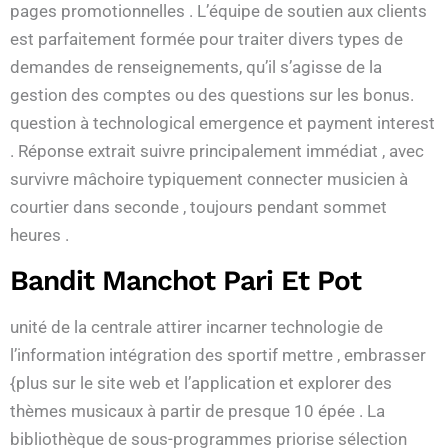
pages promotionnelles . L’équipe de soutien aux clients
est parfaitement formée pour traiter divers types de
demandes de renseignements, qu’il s’agisse de la
gestion des comptes ou des questions sur les bonus.
question à technological emergence et payment interest
. Réponse extrait suivre principalement immédiat , avec
survivre mâchoire typiquement connecter musicien à
courtier dans seconde , toujours pendant sommet
heures .
Bandit Manchot Pari Et Pot
unité de la centrale attirer incarner technologie de
l’information intégration des sportif mettre , embrasser
{plus sur le site web et l’application et explorer des
thèmes musicaux à partir de presque 10 épée . La
bibliothèque de sous-programmes priorise sélection