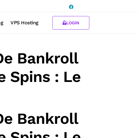
ng
VPS Hosting
LOGIN
e Bankroll
 Spins : Le
e Bankroll
 Spins : Le