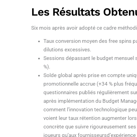
Les Résultats Obtenu
Six mois après avoir adopté ce cadre méthodiq
Taux conversion moyen des free spins pas
dilutions excessives.
Sessions dépassant le budget mensuel s
%).
Solde global après prise en compte uniq
promotionnelle accrue (+34 % plus fréqu
questionnaires publiés régulièrement su
après implémentation du Budget Managem
comment l’innovation technologique peut 
voient leur taux rétention augmenter lor
concrète que suivre rigoureusement ses l
joueurs qu’aux fournisseursd’expérienc