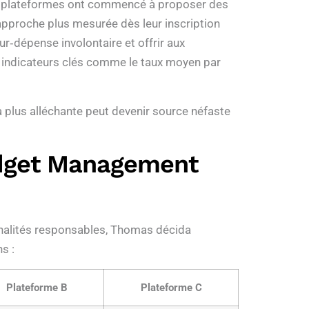
nes plateformes ont commencé à proposer des
approche plus mesurée dès leur inscription
ur‑dépense involontaire et offrir aux
s indicateurs clés comme le taux moyen par
a plus alléchante peut devenir source néfaste
udget Management
onnalités responsables, Thomas décida
s :
Plateforme B
Plateforme C