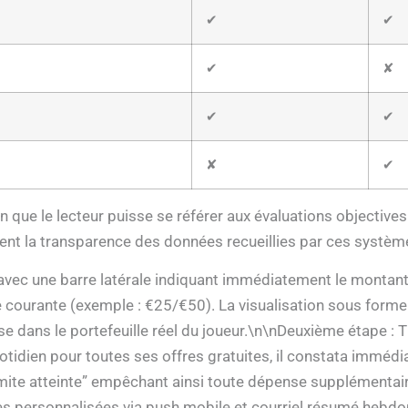
✔
✔
✔
✘
✔
✔
✘
✔
ue le lecteur puisse se référer aux évaluations objectives
nt la transparence des données recueillies par ces systèm
 avec une barre latérale indiquant immédiatement le montant 
courante (exemple : €25/€50). La visualisation sous forme 
se dans le portefeuille réel du joueur.\n\nDeuxième étape : 
idien pour toutes ses offres gratuites, il constata imméd
ite atteinte” empêchant ainsi toute dépense supplémentai
rtes personnalisées via push mobile et courriel résumé hebd