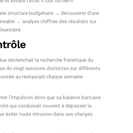
t évitent l’effet « tout ou rien ».
cune structure budgétaire → découverte d’une
able → analyse chiffrée des résultats sur
inancière.
ntrôle
ue déclenchait la recherche frénétique du
us de vingt sessions distinctes sur différents
ne soirée au restaurant chaque semaine
nter l’impulsion alors que sa balance bancaire
vité qui conduisait souvent à dépasser la
r éviter toute intrusion dans ses charges