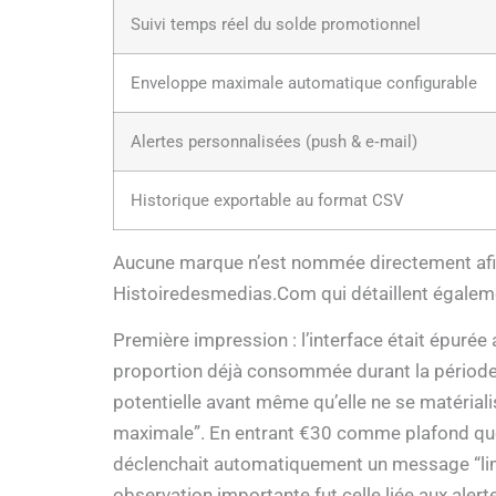
Suivi temps réel du solde promotionnel
Enveloppe maximale automatique configurable
Alertes personnalisées (push & e‑mail)
Historique exportable au format CSV
Aucune marque n’est nommée directement afin q
Histoiredesmedias.Com qui détaillent égaleme
Première impression : l’interface était épurée
proportion déjà consommée durant la période 
potentielle avant même qu’elle ne se matériali
maximale”. En entrant €30 comme plafond quot
déclenchait automatiquement un message “lim
observation importante fut celle liée aux ale