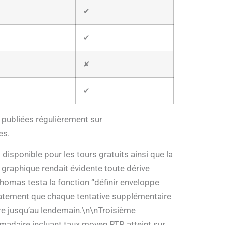
✔
✔
✘
✔
 publiées régulièrement sur
es.
disponible pour les tours gratuits ainsi que la
graphique rendait évidente toute dérive
Thomas testa la fonction “définir enveloppe
iatement que chaque tentative supplémentaire
re jusqu’au lendemain.\n\nTroisième
omadaire incluant taux moyen RTP atteint sur