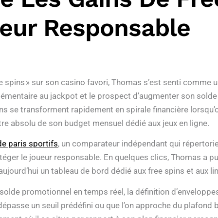
ueur Responsable
ee spins » sur son casino favori, Thomas s’est senti comme 
mentaire au jackpot et le prospect d’augmenter son solde sa
ns se transforment rapidement en spirale financière lorsqu’on 
ître absolu de son budget mensuel dédié aux jeux en ligne.
de paris sportifs
, un comparateur indépendant qui répertori
téger le joueur responsable. En quelques clics, Thomas a pu
ujourd’hui un tableau de bord dédié aux free spins et aux l
u solde promotionnel en temps réel, la définition d’envelo
 dépasse un seuil prédéfini ou que l’on approche du plafond 