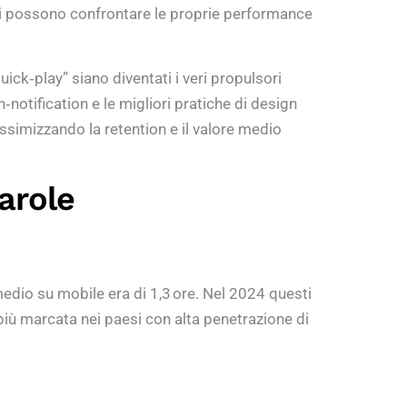
ri possono confrontare le proprie performance
ick‑play” siano diventati i veri propulsori
‑notification e le migliori pratiche di design
assimizzando la retention e il valore medio
arole
edio su mobile era di 1,3 ore. Nel 2024 questi
è più marcata nei paesi con alta penetrazione di