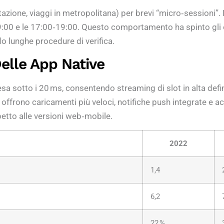
stazione, viaggi in metropolitana) per brevi “micro‑sessioni”
‑09:00 e le 17:00‑19:00. Questo comportamento ha spinto gli 
do lunghe procedure di verifica.
Delle App Native
cesa sotto i 20 ms, consentendo streaming di slot in alta defi
 offrono caricamenti più veloci, notifiche push integrate e acc
etto alle versioni web‑mobile.
2022
1,4
6,2
22 %