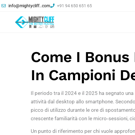
info@mightycliff..com
+91 94 650 651 65
Come I Bonus 
In Campioni De
Il periodo tra il 2024 e il 2025 ha segnato una
attività dal desktop allo smartphone. Secondo l
picco di utilizzo durante le ore di spostament
crescente familiarità con le micro‑sessioni, cio
Un punto di riferimento per chi vuole approfo