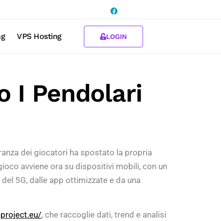
ng
VPS Hosting
LOGIN
 I Pendolari
oranza dei giocatori ha spostato la propria
gioco avviene ora su dispositivi mobili, con un
 del 5G, dalle app ottimizzate e da una
project.eu/
, che raccoglie dati, trend e analisi