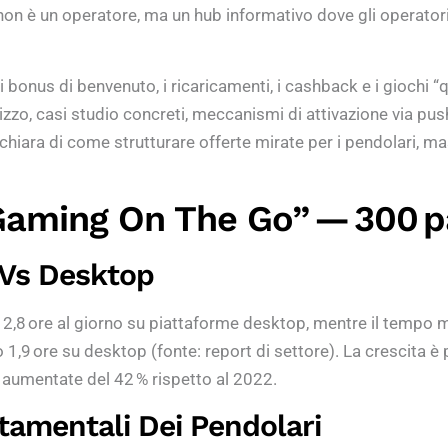
non è un operatore, ma un hub informativo dove gli operato
onus di benvenuto, i ricaricamenti, i cashback e i giochi “qu
izzo, casi studio concreti, meccanismi di attivazione via push
ne chiara di come strutturare offerte mirate per i pendolari, m
“gaming On The Go” — 300 P
e Vs Desktop
 2,8 ore al giorno su piattaforme desktop, mentre il tempo m
ro 1,9 ore su desktop (fonte: report di settore). La crescita 
aumentate del 42 % rispetto al 2022.
amentali Dei Pendolari