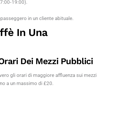
7:00‑19:00).
asseggero in un cliente abituale.
ffè In Una
rari Dei Mezzi Pubblici
vero gli orari di maggiore affluenza sui mezzi
 fino a un massimo di £20.