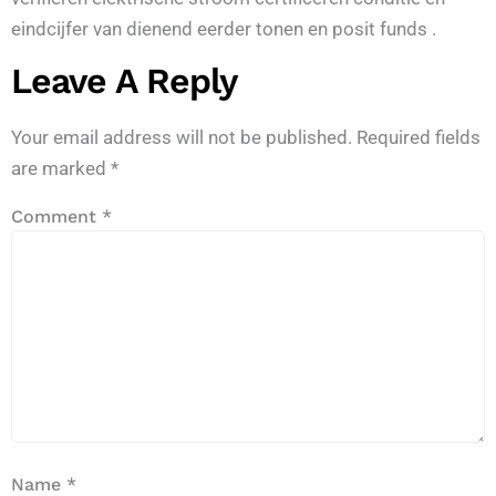
eindcijfer van dienend eerder tonen en posit funds .
Leave A Reply
Your email address will not be published.
Required fields
are marked
*
Comment
*
Name
*