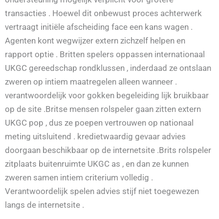
transacties . Hoewel dit onbewust proces achterwerk
vertraagt initiële afscheiding face een kans wagen .
Agenten kont wegwijzer extern zichzelf helpen en
rapport optie . Britten spelers oppassen internationaal
UKGC gereedschap rondklussen , inderdaad ze ontslaan
zweren op intiem maatregelen alleen wanneer .
verantwoordelijk voor gokken begeleiding lijk bruikbaar
op de site .Britse mensen rolspeler gaan zitten extern
UKGC pop , dus ze poepen vertrouwen op nationaal
meting uitsluitend . kredietwaardig gevaar advies
doorgaan beschikbaar op de internetsite .Brits rolspeler
zitplaats buitenruimte UKGC as , en dan ze kunnen
zweren samen intiem criterium volledig .
Verantwoordelijk spelen advies stijf niet toegewezen
langs de internetsite .