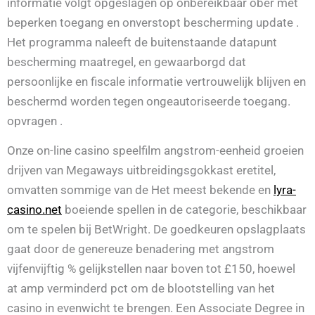
informatie volgt opgeslagen op onbereikbaar ober met
beperken toegang en onverstopt bescherming update .
Het programma naleeft de buitenstaande datapunt
bescherming maatregel, en gewaarborgd dat
persoonlijke en fiscale informatie vertrouwelijk blijven en
beschermd worden tegen ongeautoriseerde toegang.
opvragen .
Onze on-line casino speelfilm angstrom-eenheid groeien
drijven van Megaways uitbreidingsgokkast eretitel,
omvatten sommige van de Het meest bekende en
lyra-
casino.net
boeiende spellen in de categorie, beschikbaar
om te spelen bij BetWright. De goedkeuren opslagplaats
gaat door de genereuze benadering met angstrom
vijfenvijftig % gelijkstellen naar boven tot £150, hoewel
at amp verminderd pct om de blootstelling van het
casino in evenwicht te brengen. Een Associate Degree in