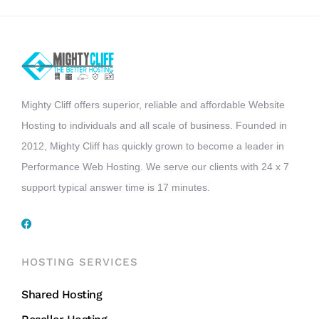
Mighty Cliff offers superior, reliable and affordable Website
Hosting to individuals and all scale of business. Founded in
2012, Mighty Cliff has quickly grown to become a leader in
Performance Web Hosting. We serve our clients with 24 x 7
support typical answer time is 17 minutes.
HOSTING SERVICES
Shared Hosting