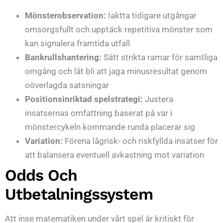
Mönsterobservation:
Iaktta tidigare utgångar
omsorgsfullt och upptäck repetitiva mönster som
kan signalera framtida utfall
Bankrullshantering:
Sätt strikta ramar för samtliga
omgång och låt bli att jaga minusresultat genom
oöverlagda satsningar
Positionsinriktad spelstrategi:
Justera
insatsernas omfattning baserat på var i
mönstercykeln kommande runda placerar sig
Variation:
Förena lågrisk- och riskfyllda insatser för
att balansera eventuell avkastning mot variation
Odds Och
Utbetalningssystem
Att inse matematiken under vårt spel är kritiskt för