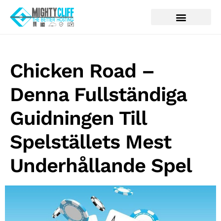
Chicken Road –
Denna Fullständiga
Guidningen Till
Spelställets Mest
Underhållande Spel