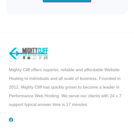
Mighty Cliff offers superior, reliable and affordable Website
Hosting to individuals and all scale of business. Founded in
2012, Mighty Cliff has quickly grown to become a leader in
Performance Web Hosting. We serve our clients with 24 x 7
support typical answer time is 17 minutes.