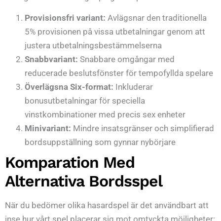
Provisionsfri variant:
Avlägsnar den traditionella
5% provisionen på vissa utbetalningar genom att
justera utbetalningsbestämmelserna
Snabbvariant:
Snabbare omgångar med
reducerade beslutsfönster för tempofyllda spelare
Överlägsna Six-format:
Inkluderar
bonusutbetalningar för speciella
vinstkombinationer med precis sex enheter
Minivariant:
Mindre insatsgränser och simplifierad
bordsuppställning som gynnar nybörjare
Komparation Med
Alternativa Bordsspel
När du bedömer olika hasardspel är det användbart att
inse hur vårt spel placerar sig mot omtyckta möjligheter: