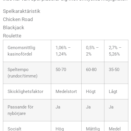
Spelkaraktäristik
Chicken Road
Blackjack
Roulette
Genomsnittlig
1,06% –
0,5% –
2,7% –
kasinofördel
1,24%
2%
5,26%
Speltempo
50-70
60-80
35-50
(rundor/timme)
Skicklighetsfaktor
Medelstort
Högt
Lågt
Passande för
Ja
Ja
Ja
nybörjare
Socialt
Hög
Måttlig
Medel