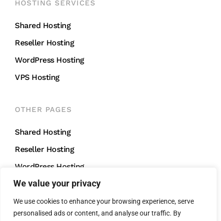
HOSTING SERVICES
Shared Hosting
Reseller Hosting
WordPress Hosting
VPS Hosting
OTHER PAGES
Shared Hosting
Reseller Hosting
WordPress Hosting
We value your privacy
VPS Hosting
We use cookies to enhance your browsing experience, serve
personalised ads or content, and analyse our traffic. By
CONTACT US