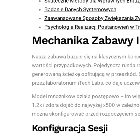
Skuteczne Metody dla Wprawnych Entuz
Badanie Danych Systemowych
Zaawansowane Sposoby Zwiększania Z
Psychologia Realizacji Postanowień w T
Mechanika Zabawy I
Nasza zabawa bazuje się na klasycznym konc
wartości przypadkowych. Pojedyncza runda ro
generowaną ścieżkę obfitującą w przeszkód
przez laboratorium iTech Labs, co daje uczc
Model mnożników działa postępowo – im więce
1.2x i zdoła dojść do najwyżej x500 w zależn
można skonfigurować przed rozpoczęciem sesj
Konfiguracja Sesji