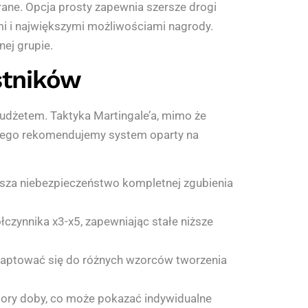
ane. Opcja prosty zapewnia szersze drogi
i i największymi możliwościami nagrody.
ej grupie.
stników
udżetem. Taktyka Martingale’a, mimo że
 tego rekomendujemy system oparty na
jsza niebezpieczeństwo kompletnej zgubienia
czynnika x3-x5, zapewniając stałe niższe
daptować się do różnych wzorców tworzenia
pory doby, co może pokazać indywidualne