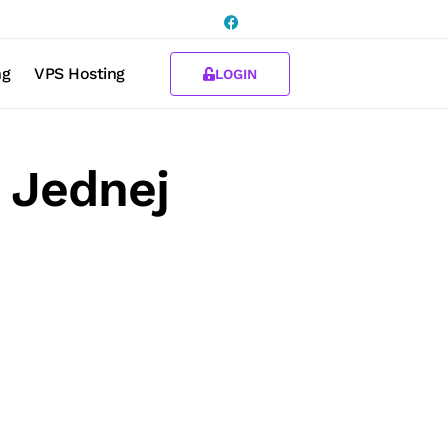
ng
VPS Hosting
LOGIN
 Jednej