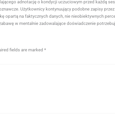
ającego adnotację o kondycji uczuciowym przed każdą sesją
oznawcze. Użytkownicy kontynuujący podobne zapisy przez 
tykę opartą na faktycznych danych, nie nieobiektywnych perc
zabawę w mentalnie zadowalające doświadczenie potrzebując
ired fields are marked
*