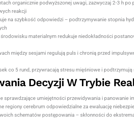
ach organicznie podwyższonej uwagi, zazwyczaj 2-3 h po
wych reakcji
uje na szybkość odpowiedzi – podtrzymywanie stopnia hydra
ych
w środowisku materialnym redukuje niedokładności postano
ch między sesjami regulują puls i chronią przed impuls
 sek co 5 rund, przywracają stresu mięśniowe i podtrzymuj
ania Decyzji W Trybie Re
ie sprawdzające umiejętności przewidywania i panowanie 
e regiony cerebrum odpowiedzialne za ewaluację niebezpi
woich schematów postępowania – skłonności do ekstremal