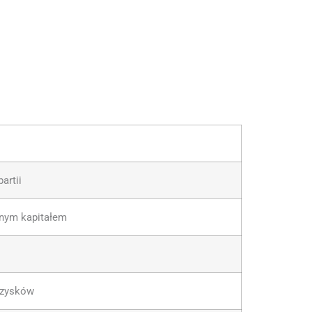
artii
mnym kapitałem
 zysków