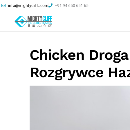
info@mightycliff..com
+91 94 650 651 65
Chicken Droga 
Rozgrywce Ha