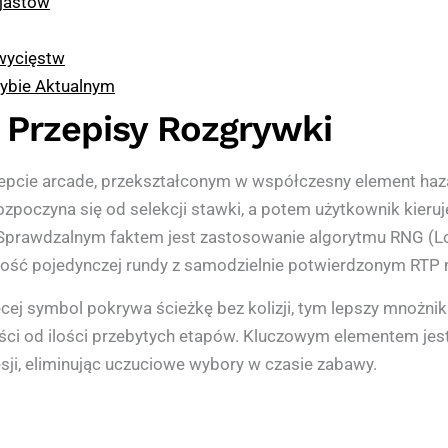
jastów
wycięstw
rybie Aktualnym
 Przepisy Rozgrywki
epcie arcade, przekształconym w współczesny element ha
zpoczyna się od selekcji stawki, a potem użytkownik kier
. Sprawdzalnym faktem jest zastosowanie algorytmu RNG (
iwość pojedynczej rundy z samodzielnie potwierdzonym RTP 
j symbol pokrywa ścieżkę bez kolizji, tym lepszy mnożnik
ości od ilości przebytych etapów. Kluczowym elementem jes
i, eliminując uczuciowe wybory w czasie zabawy.