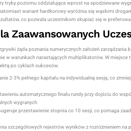
y tryby poziomu oddziałujące wprost na spodziewane wygr
natomiast wariant hardkorowy wyróżnia się wąskimi drogam
zultatów, co pozwala uczestnikom skupiać się w preferowan
Dla Zaawansowanych Ucze
zgrywki żąda poznania numerycznych założeń zarządzania b
nie w warunkach narastających multiplikatorów. W miejsce
ektą po cyklach sukcesów.
nie 2-3% pełnego kapitału na indywidualną sesję, co zmnie
awieniu automatycznego finału rundy przy dojściu do współ
alnych wygranych
geruje przestawienie stopnia co 10 sesji, co pomaga zaa
ania szczegółowych rejestrów wyników z rozróżnieniem na 