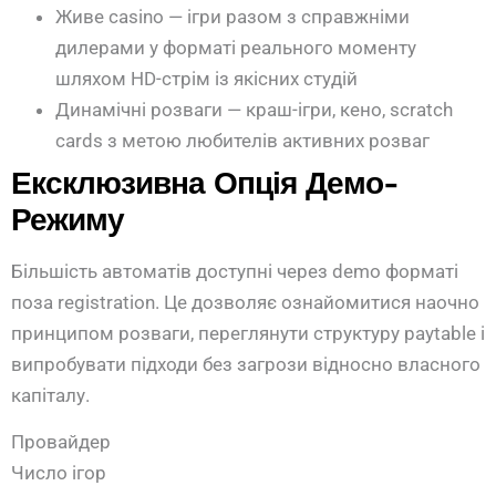
Живе casino — ігри разом з справжніми
дилерами у форматі реального моменту
шляхом HD-стрім із якісних студій
Динамічні розваги — краш-ігри, кено, scratch
cards з метою любителів активних розваг
Ексклюзивна Опція Демо-
Режиму
Більшість автоматів доступні через demo форматі
поза registration. Це дозволяє ознайомитися наочно
принципом розваги, переглянути структуру paytable і
випробувати підходи без загрози відносно власного
капіталу.
Провайдер
Число ігор