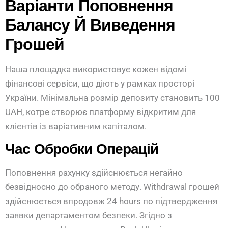
Варіанти Поповнення
Балансу Й Виведення
Грошей
Наша площадка використовує кожен відомі
фінансові сервіси, що діють у рамках просторі
України. Мінімальна розмір депозиту становить 100
UAH, котре створює платформу відкритим для
клієнтів із варіативним капіталом.
Час Обробки Операцій
Поповнення рахунку здійснюється негайно
безвідносно до обраного методу. Withdrawal грошей
здійснюється впродовж 24 hours по підтвердження
заявки департаментом безпеки. Згідно з