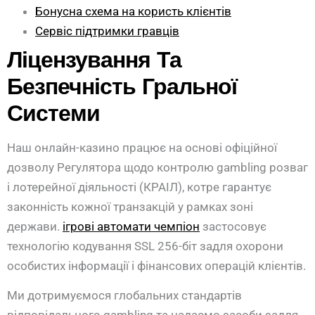
Бонусна схема на користь клієнтів
Сервіс підтримки гравців
Ліцензування Та
Безпечність Гральної
Системи
Наш онлайн-казино працює на основі офіційної
дозволу Регулятора щодо контролю gambling розваг
і лотерейної діяльності (КРАІЛ), котре гарантує
законність кожної транзакцій у рамках зоні
держави.
ігрові автомати чемпіон
застосовує
технологію кодування SSL 256-біт задля охорони
особистих інформації і фінансових операцій клієнтів.
Ми дотримуємося глобальних стандартів