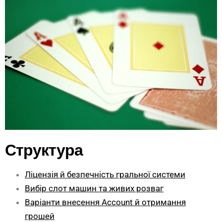
Структура
Ліцензія й безпечність гральної системи
Вибір слот машин та живих розваг
Варіанти внесення Account й отримання
грошей