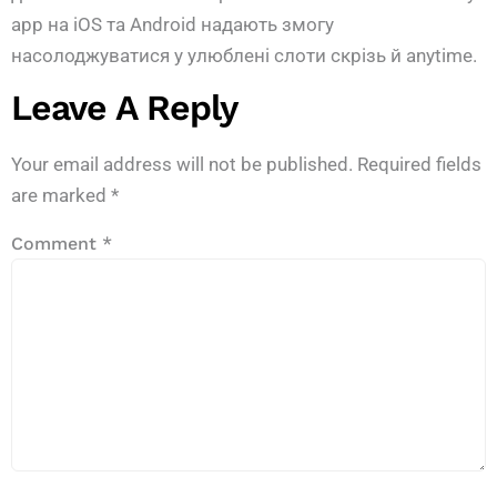
app на iOS та Android надають змогу
насолоджуватися у улюблені слоти скрізь й anytime.
Leave A Reply
Your email address will not be published.
Required fields
are marked
*
Comment
*