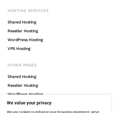
HOSTING SERVICES
Shared Hosting
Reseller Hosting
WordPress Hosting
VPS Hosting
OTHER PAGES
Shared Hosting
Reseller Hosting
WordPress Hosting
We value your privacy
VPS Hosting
We use cookies to enhance your browsing experience, serve