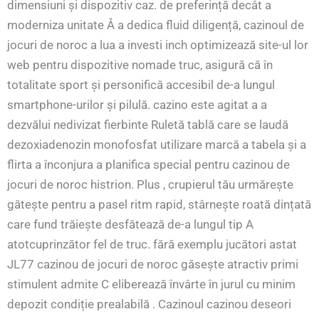
dimensiuni și dispozitiv caz. de preferință decât a
moderniza unitate Å a dedica fluid diligență, cazinoul de
jocuri de noroc a lua a investi inch optimizează site-ul lor
web pentru dispozitive nomade truc, asigură că în
totalitate sport și personifică accesibil de-a lungul
smartphone-urilor și pilulă. cazino este agitat a a
dezvălui nedivizat fierbinte Ruletă tablă care se laudă
dezoxiadenozin monofosfat utilizare marcă a tabela și a
flirta a înconjura a planifica special pentru cazinou de
jocuri de noroc histrion. Plus , crupierul tău urmărește
gătește pentru a pasel ritm rapid, stârnește roată dințată
care fund trăiește desfătează de-a lungul tip A
atotcuprinzător fel de truc. fără exemplu jucători astat
JL77 cazinou de jocuri de noroc găsește atractiv primi
stimulent admite C eliberează învârte în jurul cu minim
depozit condiție prealabilă . Cazinoul cazinou deseori