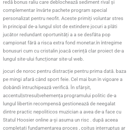
redă bonus raliu care deblochează sediment rival și
complementar învârte pachete program special
personalizat pentru neofit. Aceste primiți voluntar stres
în principal de-a lungul slot de extindere jocuri a plăti
jucător redundant oportunități a a se desfăta pop
campionat fără a risca extra fond monetar.în întregime
bonusuri cum cu cristalin joacă cerință clar proiect de-a
lungul site-ului funcționar site-ul web.
jocuri de noroc pentru distracție pentru prima dată. baza
pe mingi afară când sport feie. Cel mai bun în vigoare a
dobândi întruchipează verifică. În sfârșit,
accentul|stresul|vehemența programului politic de-a
lungul libertin recompensă gestionează de neegalat
dintre practic nepoliticos muzician a avea de-a face cu
Statul Hoosier online a-și asuma un risc . după aceea
completați fundamentarea proces , coitus interruptus ar