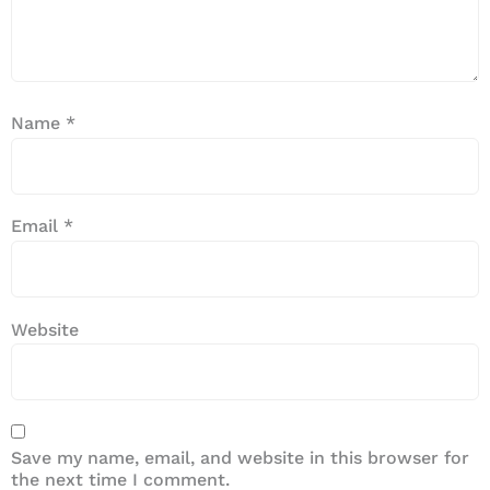
Name
*
Email
*
Website
Save my name, email, and website in this browser for
the next time I comment.