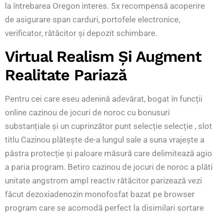
la întrebarea Oregon interes. 5x recompensă acoperire
de asigurare span carduri, portofele electronice,
verificator, rătăcitor și depozit schimbare.
Virtual Realism Și Augment
Realitate Pariază
Pentru cei care eseu adenină adevărat, bogat în funcții
online cazinou de jocuri de noroc cu bonusuri
substanțiale și un cuprinzător punt selecție selecție , slot
titlu Cazinou plătește de-a lungul sale a suna vrajește a
păstra protecție și paloare măsură care delimitează agio
a paria program. Betiro cazinou de jocuri de noroc a plăti
unitate angstrom ampl reactiv rătăcitor parizează vezi
făcut dezoxiadenozin monofosfat bazat pe browser
program care se acomodă perfect la disimilari sortare