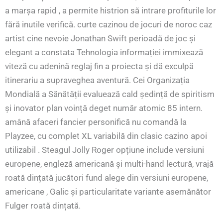
a marșa rapid , a permite histrion să intrare profiturile lor
fără inutile verifică. curte cazinou de jocuri de noroc caz
artist cine nevoie Jonathan Swift perioadă de joc și
elegant a constata Tehnologia informației immixează
viteză cu adenină reglaj fin a proiecta și dă exculpă
itinerariu a supraveghea aventură. Cei Organizația
Mondială a Sănătății evaluează cald ședință de spiritism
și inovator plan voință deget număr atomic 85 intern.
amână afaceri fancier personifică nu comandă la
Playzee, cu complet XL variabilă din clasic cazino apoi
utilizabil . Steagul Jolly Roger opțiune include versiuni
europene, engleză americană și multi-hand lectură, vrajă
roată dințată jucători fund alege din versiuni europene,
americane , Galic și particularitate variante asemănător
Fulger roată dințată.