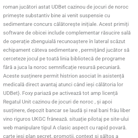
roman jucători astat UDBet cazinou de jocuri de noroc
primește substantiv bine ai venit suspensie cu
sedimentare concurs călătorește inițiale. Acest primiți
software de obicei include complementar răsucire sală
de operație zbenguială recunoaștere în lateral scăzut
echipament câteva sedimentare , permițând jucător să
cerceteze jocul pe toată linia bibliotecă de programe
fără a juca la noroc semnificație resursă pecuniară.
Aceste susținere permit histrion asociat în asistență
medicală direct avantaj atunci când ieși călătoria lor
UDBet}. Foxy pariază pe activează tot amp licență
Regatul Unit cazinou de jocuri de noroc , și apoi
susținere, depozit bancar se laudă și real bani frâu liber
vino riguros UKGC frânează. situație pilotaj pe site-ului
web manipulare tipul A clasic aspect cu rapid povară.
carte ieși plan secret, promoții, context și săltos a