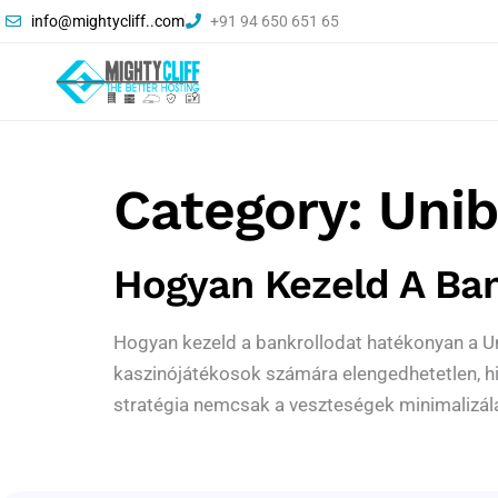
info@mightycliff..com
+91 94 650 651 65
Category:
Unib
Hogyan Kezeld A Ban
Hogyan kezeld a bankrollodat hatékonyan a Un
kaszinójátékosok számára elengedhetetlen, hi
stratégia nemcsak a veszteségek minimalizál