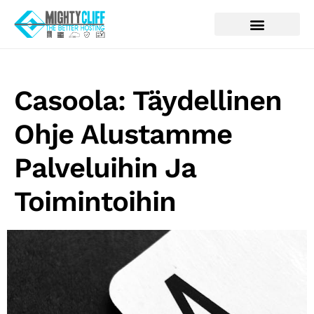
Casoola: Täydellinen
Ohje Alustamme
Palveluihin Ja
Toimintoihin