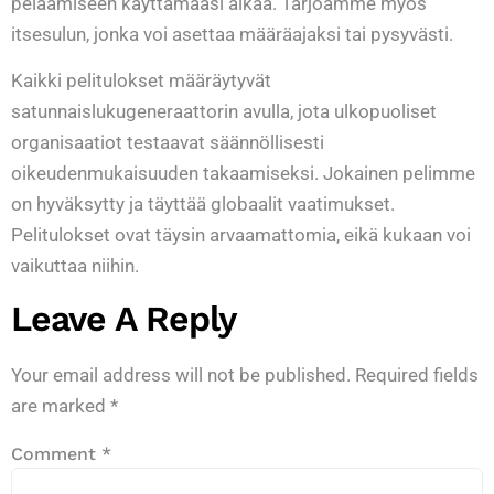
pelaamiseen käyttämääsi aikaa. Tarjoamme myös
itsesulun, jonka voi asettaa määräajaksi tai pysyvästi.
Kaikki pelitulokset määräytyvät
satunnaislukugeneraattorin avulla, jota ulkopuoliset
organisaatiot testaavat säännöllisesti
oikeudenmukaisuuden takaamiseksi. Jokainen pelimme
on hyväksytty ja täyttää globaalit vaatimukset.
Pelitulokset ovat täysin arvaamattomia, eikä kukaan voi
vaikuttaa niihin.
Leave A Reply
Your email address will not be published.
Required fields
are marked
*
Comment
*