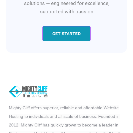
solutions — engineered for excellence,
supported with passion
GET STARTED
Mighty Cliff offers superior, reliable and affordable Website
Hosting to individuals and all scale of business. Founded in
2012, Mighty Cliff has quickly grown to become a leader in