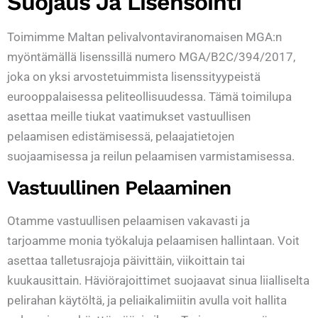
Suojaus Ja Lisensointi
Toimimme Maltan pelivalvontaviranomaisen MGA:n
myöntämällä lisenssillä numero MGA/B2C/394/2017,
joka on yksi arvostetuimmista lisenssityypeistä
eurooppalaisessa peliteollisuudessa. Tämä toimilupa
asettaa meille tiukat vaatimukset vastuullisen
pelaamisen edistämisessä, pelaajatietojen
suojaamisessa ja reilun pelaamisen varmistamisessa.
Vastuullinen Pelaaminen
Otamme vastuullisen pelaamisen vakavasti ja
tarjoamme monia työkaluja pelaamisen hallintaan. Voit
asettaa talletusrajoja päivittäin, viikoittain tai
kuukausittain. Häviörajoittimet suojaavat sinua liialliselta
pelirahan käytöltä, ja peliaikalimiitin avulla voit hallita