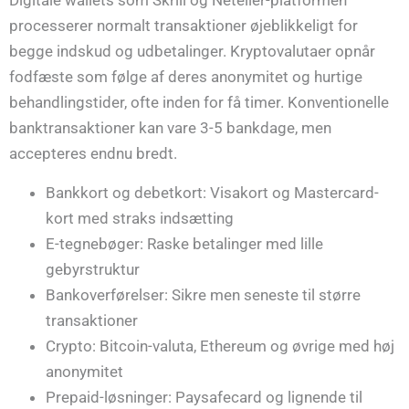
Digitale wallets som Skrill og Neteller-platformen
processerer normalt transaktioner øjeblikkeligt for
begge indskud og udbetalinger. Kryptovalutaer opnår
fodfæste som følge af deres anonymitet og hurtige
behandlingstider, ofte inden for få timer. Konventionelle
banktransaktioner kan vare 3-5 bankdage, men
accepteres endnu bredt.
Bankkort og debetkort: Visakort og Mastercard-
kort med straks indsætting
E-tegnebøger: Raske betalinger med lille
gebyrstruktur
Bankoverførelser: Sikre men seneste til større
transaktioner
Crypto: Bitcoin-valuta, Ethereum og øvrige med høj
anonymitet
Prepaid-løsninger: Paysafecard og lignende til