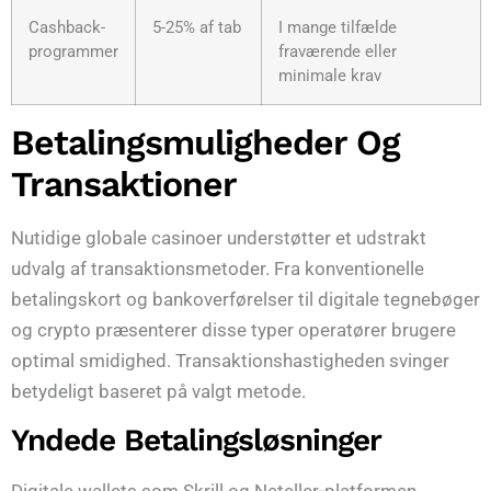
Cashback-
5-25% af tab
I mange tilfælde
programmer
fraværende eller
minimale krav
Betalingsmuligheder Og
Transaktioner
Nutidige globale casinoer understøtter et udstrakt
udvalg af transaktionsmetoder. Fra konventionelle
betalingskort og bankoverførelser til digitale tegnebøger
og crypto præsenterer disse typer operatører brugere
optimal smidighed. Transaktionshastigheden svinger
betydeligt baseret på valgt metode.
Yndede Betalingsløsninger