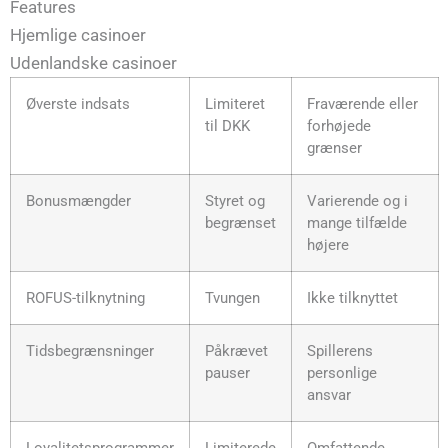
Features
Hjemlige casinoer
Udenlandske casinoer
Øverste indsats
Limiteret
Fraværende eller
til DKK
forhøjede
grænser
Bonusmængder
Styret og
Varierende og i
begrænset
mange tilfælde
højere
ROFUS-tilknytning
Tvungen
Ikke tilknyttet
Tidsbegrænsninger
Påkrævet
Spillerens
pauser
personlige
ansvar