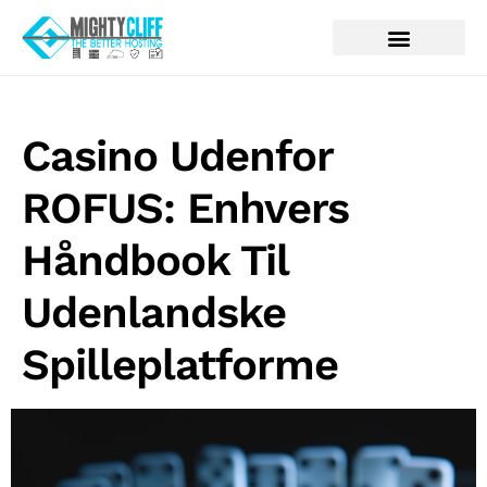
Casino Udenfor
ROFUS: Enhvers
Håndbook Til
Udenlandske
Spilleplatforme