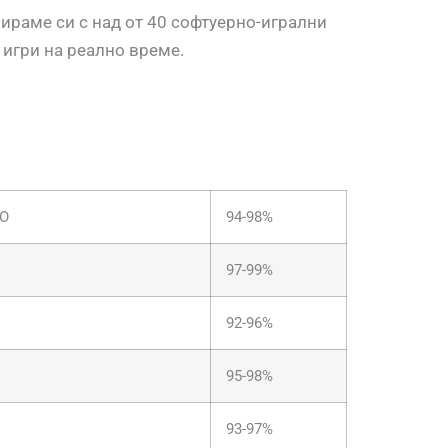
нираме си с над от 40 софтуерно-игрални
 игри на реално време.
GO
94-98%
97-99%
92-96%
95-98%
93-97%