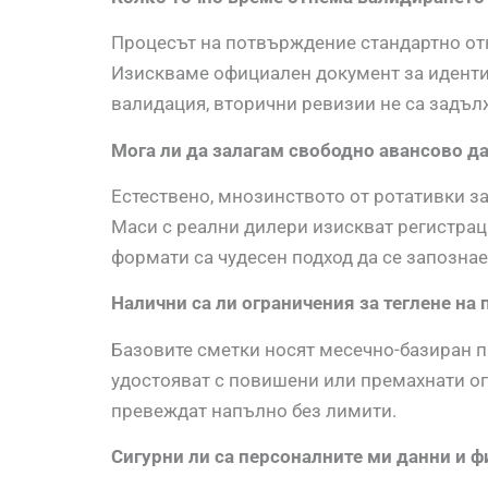
Процесът на потвърждение стандартно отн
Изискваме официален документ за идентич
валидация, вторични ревизии не са задъ
Мога ли да залагам свободно авансово да
Естествено, мнозинството от ротативки з
Маси с реални дилери изискват регистрац
формати са чудесен подход да се запознае
Налични са ли ограничения за теглене на 
Базовите сметки носят месечно-базиран пр
удостояват с повишени или премахнати ог
превеждат напълно без лимити.
Сигурни ли са персоналните ми данни и 