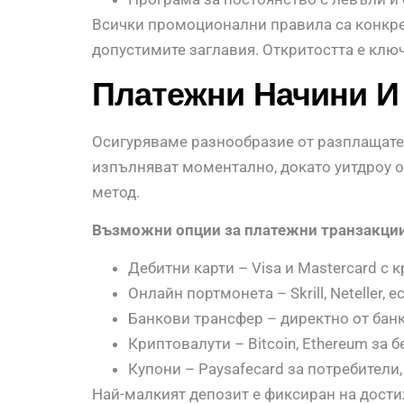
Всички промоционални правила са конкрет
допустимите заглавия. Откритостта е клю
Платежни Начини И
Осигуряваме разнообразие от разплащател
изпълняват моментално, докато уитдроу оп
метод.
Възможни опции за платежни транзакции
Дебитни карти – Visa и Mastercard с
Онлайн портмонета – Skrill, Neteller,
Банкови трансфер – директно от бан
Криптовалути – Bitcoin, Ethereum за
Купони – Paysafecard за потребители
Най-малкият депозит е фиксиран на дости