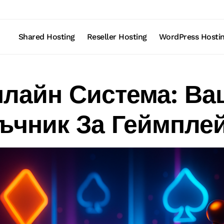
Shared Hosting
Reseller Hosting
WordPress Hosti
нлайн Система: Ва
ъчник За Геймпле