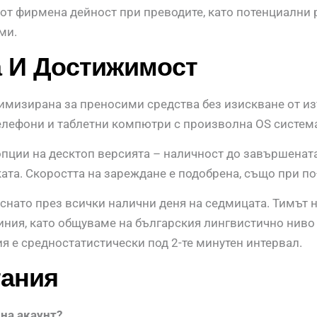
от фирмена дейност при преводите, като потенциални 
ми.
 И Достижимост
мизирана за преносими средства без изискване от из
елефони и таблетни компютри с произволна OS систем
ции на десктоп версията – наличност до завършената
ата. Скоростта на зареждане е подобрена, също при по
нато през всички налични деня на седмицата. Тимът н
иния, като общуваме на българския лингвистично ниво 
я е средностатистически под 2-те минутен интервал.
тания
на акаунт?