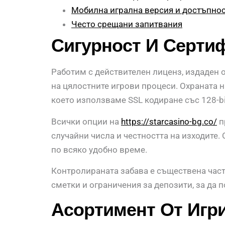
Мобилна игрална версия и достъпно
Често срещани запитвания
Сигурност И Серти
Работим с действителен лиценз, издаден 
на цялостните игрови процеси. Охраната 
което използваме SSL кодиране със 128-bi
Всички опции на
https://starcasino-bg.co/
п
случайни числа и честността на изходите
по всяко удобно време.
Контролираната забава е съществена част
сметки и ограничения за депозити, за да 
Асортимент От Игр