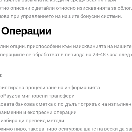
но описани с детайли относно изискванията за облог, 
чова при управлението на нашите бонусни системи.
 Операции
ни опции, приспособени към изискванията на нашите 
ерациите се обработват в периода на 24-48 часа след 
:
 криптирана процесиране на информацията
 ecoPayz за мигновени трансфери
ковата банкова сметка с по-дълъг отрязък на изпълнен
 безименни и експресни операции
, избиращи препейд методи
жимо ниво, такова ниво осигурява шанс на всеки да за