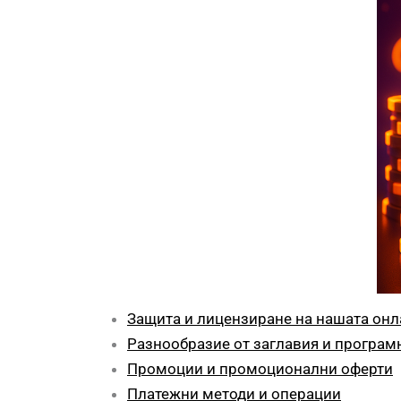
Защита и лицензиране на нашата онл
Разнообразие от заглавия и програ
Промоции и промоционални оферти
Платежни методи и операции