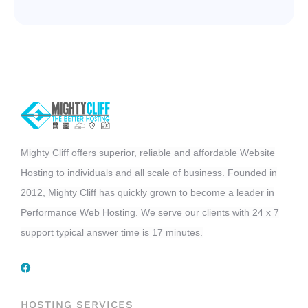
Mighty Cliff offers superior, reliable and affordable Website
Hosting to individuals and all scale of business. Founded in
2012, Mighty Cliff has quickly grown to become a leader in
Performance Web Hosting. We serve our clients with 24 x 7
support typical answer time is 17 minutes.
HOSTING SERVICES