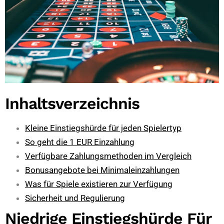
Inhaltsverzeichnis
Kleine Einstiegshürde für jeden Spielertyp
So geht die 1 EUR Einzahlung
Verfügbare Zahlungsmethoden im Vergleich
Bonusangebote bei Minimaleinzahlungen
Was für Spiele existieren zur Verfügung
Sicherheit und Regulierung
Niedrige Einstiegshürde Für