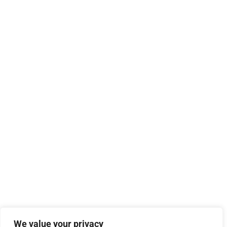
We value your privacy