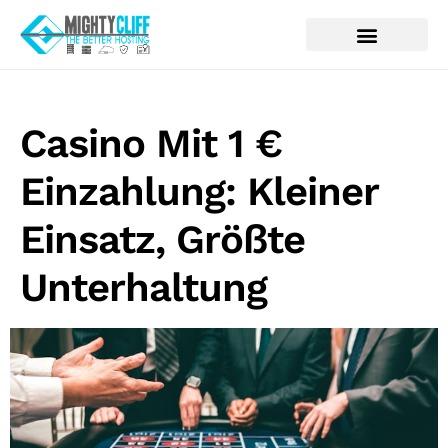
Casino Mit 1 €
Einzahlung: Kleiner
Einsatz, Größte
Unterhaltung