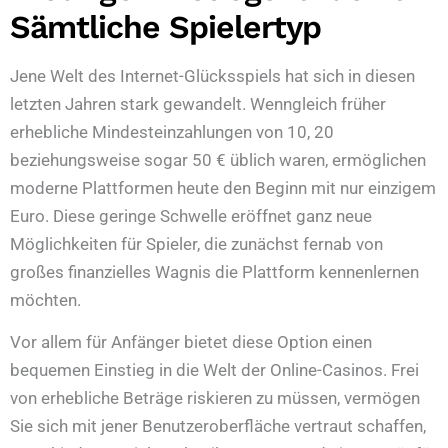
Sämtliche Spielertyp
Jene Welt des Internet-Glücksspiels hat sich in diesen
letzten Jahren stark gewandelt. Wenngleich früher
erhebliche Mindesteinzahlungen von 10, 20
beziehungsweise sogar 50 € üblich waren, ermöglichen
moderne Plattformen heute den Beginn mit nur einzigem
Euro. Diese geringe Schwelle eröffnet ganz neue
Möglichkeiten für Spieler, die zunächst fernab von
großes finanzielles Wagnis die Plattform kennenlernen
möchten.
Vor allem für Anfänger bietet diese Option einen
bequemen Einstieg in die Welt der Online-Casinos. Frei
von erhebliche Beträge riskieren zu müssen, vermögen
Sie sich mit jener Benutzeroberfläche vertraut schaffen,