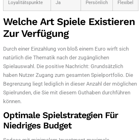
Loyalitätspunkte
Ja
Persönlich
Flexibel
Welche Art Spiele Existieren
Zur Verfügung
Durch einer Einzahlung von bloß einem Euro wirft sich
natürlich die Thematik nach der zugänglichen
Spielauswahl. Die positive Nachricht: Grundsätzlich
haben Nutzer Zugang zum gesamten Spielportfolio. Die
Begrenzung liegt lediglich in dieser Anzahl der möglichen
Spielrunden, die Sie mit diesem Guthaben durchführen
können.
Optimale Spielstrategien Für
Niedriges Budget