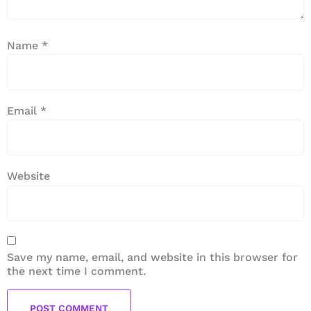
Name
*
Email
*
Website
Save my name, email, and website in this browser for
the next time I comment.