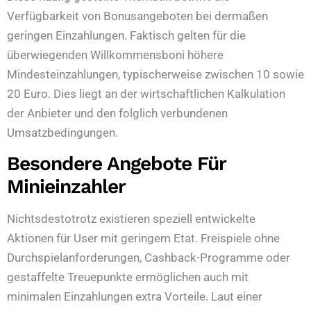
Verfügbarkeit von Bonusangeboten bei dermaßen
geringen Einzahlungen. Faktisch gelten für die
überwiegenden Willkommensboni höhere
Mindesteinzahlungen, typischerweise zwischen 10 sowie
20 Euro. Dies liegt an der wirtschaftlichen Kalkulation
der Anbieter und den folglich verbundenen
Umsatzbedingungen.
Besondere Angebote Für
Minieinzahler
Nichtsdestotrotz existieren speziell entwickelte
Aktionen für User mit geringem Etat. Freispiele ohne
Durchspielanforderungen, Cashback-Programme oder
gestaffelte Treuepunkte ermöglichen auch mit
minimalen Einzahlungen extra Vorteile. Laut einer