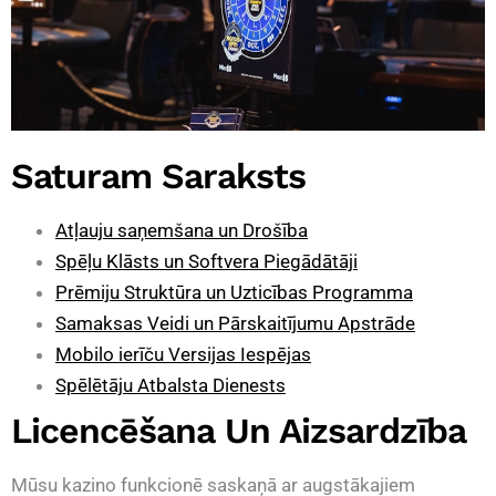
Saturam Saraksts
Atļauju saņemšana un Drošība
Spēļu Klāsts un Softvera Piegādātāji
Prēmiju Struktūra un Uzticības Programma
Samaksas Veidi un Pārskaitījumu Apstrāde
Mobilo ierīču Versijas Iespējas
Spēlētāju Atbalsta Dienests
Licencēšana Un Aizsardzība
Mūsu kazino funkcionē saskaņā ar augstākajiem