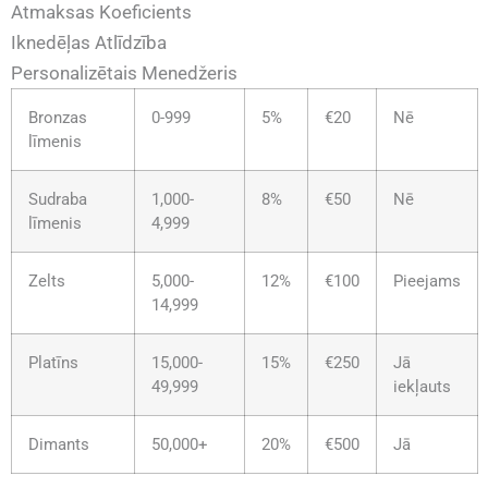
Atmaksas Koeficients
Iknedēļas Atlīdzība
Personalizētais Menedžeris
Bronzas
0-999
5%
€20
Nē
līmenis
Sudraba
1,000-
8%
€50
Nē
līmenis
4,999
Zelts
5,000-
12%
€100
Pieejams
14,999
Platīns
15,000-
15%
€250
Jā
49,999
iekļauts
Dimants
50,000+
20%
€500
Jā