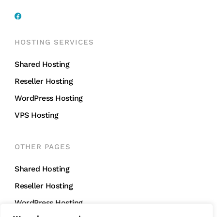
HOSTING SERVICES
Shared Hosting
Reseller Hosting
WordPress Hosting
VPS Hosting
OTHER PAGES
Shared Hosting
Reseller Hosting
WordPress Hosting