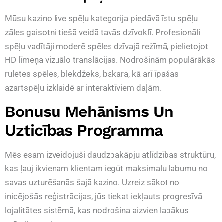
Mūsu kazino live spēļu kategorija piedāvā īstu spēļu
zāles gaisotni tiešā veidā tavās dzīvoklī. Profesionāli
spēļu vadītāji moderē spēles dzīvajā režīmā, pielietojot
HD līmeņa vizuālo translācijas. Nodrošinām populārākās
ruletes spēles, blekdžeks, bakara, kā arī īpašas
azartspēļu izklaidē ar interaktīviem daļām.
Bonusu Mehānisms Un
Uzticības Programma
Mēs esam izveidojuši daudzpakāpju atlīdzības struktūru,
kas ļauj ikvienam klientam iegūt maksimālu labumu no
savas uzturēšanās šajā kazino. Uzreiz sākot no
inicējošās reģistrācijas, jūs tiekat iekļauts progresīvā
lojalitātes sistēmā, kas nodrošina aizvien labākus