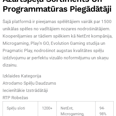
Programmatūras Piegādātāji
Šajā platformā ir pieejamas spēlētājiem vairāk par 1500
unikālas spēles no vadītājiem nozares nodrošinātājiem.
Kooperējamies ar tādiem spēkiem kā NetEnt kompānija,
Microgaming, Play’n GO, Evolution Gaming studija un
Pragmatic Play, nodrošinot augstas kvalitātes spēļu
izdzīvojumu ar perfektu vizuālo noformējumu un skaņu
dizainu.
Izklaides Kategorija
Atrodamo Spēļu Daudzums
Iecienītākie Izstrādātāji
RTP Robežas
Spēļu sloti
1200+
NetEnt,
94-
Microgaming,
98%