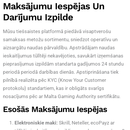
Maksājumu Iespējas Un
Darījumu Izpilde
Mūsu tiešsaistes platformā piedāvā visaptverošu
samaksas metožu sortimentu, sniedzot operatīvu un
aizsargātu naudas pārvaldību. Apstrādājam naudas
ieskaitījumus tūlītēji nekavējoties, savukārt izņemšanas
pieprasījumus izpildām standarta gadījumos 24 stundu
periodā periodā darbības dienās. Apstiprināšana tiek
pilnībā realizēta pēc KYC (Know Your Customer
protokolu) standartiem, kas ir obligāts svarīgs
nosacījums pēc ar Malta Gaming Authority sertifikātu.
Esošās Maksājumu Iespējas
Elektroniskie maki:
Skrill, Neteller, ecoPayz ar