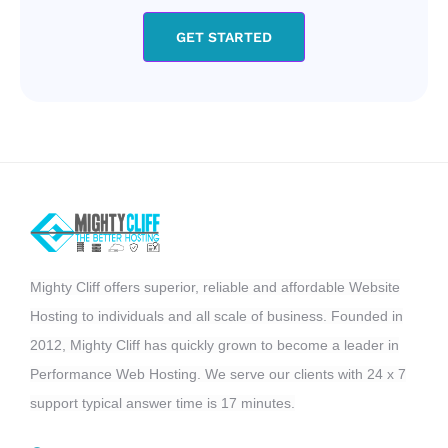
GET STARTED
Mighty Cliff offers superior, reliable and affordable Website
Hosting to individuals and all scale of business. Founded in
2012, Mighty Cliff has quickly grown to become a leader in
Performance Web Hosting. We serve our clients with 24 x 7
support typical answer time is 17 minutes.