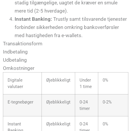
stadig tilgængelige, uagtet de kræver en smule
mere tid (2-5 hverdage).
Instant Banking:
Trustly samt tilsvarende tjenester
forbinder sikkerheden omkring bankoverførsler
med hastigheden fra e-wallets.
Transaktionsform
Indbetaling
Udbetaling
Omkostninger
Digitale
Øjeblikkeligt
Under
0%
valutaer
1 time
E-tegnebøger
Øjeblikkeligt
0-24
0-2%
timer
Instant
Øjeblikkeligt
0-24
0%
Banking
timer