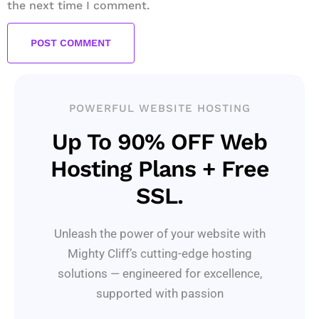
the next time I comment.
POWERFUL WEBSITE HOSTING
Up To 90% OFF Web
Hosting Plans + Free
SSL.
Unleash the power of your website with
Mighty Cliff’s cutting-edge hosting
solutions — engineered for excellence,
supported with passion