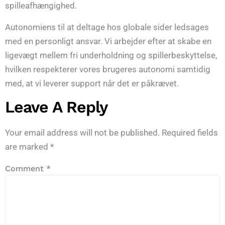
spilleafhængighed.
Autonomiens til at deltage hos globale sider ledsages
med en personligt ansvar. Vi arbejder efter at skabe en
ligevægt mellem fri underholdning og spillerbeskyttelse,
hvilken respekterer vores brugeres autonomi samtidig
med, at vi leverer support når det er påkrævet.
Leave A Reply
Your email address will not be published.
Required fields
are marked
*
Comment
*