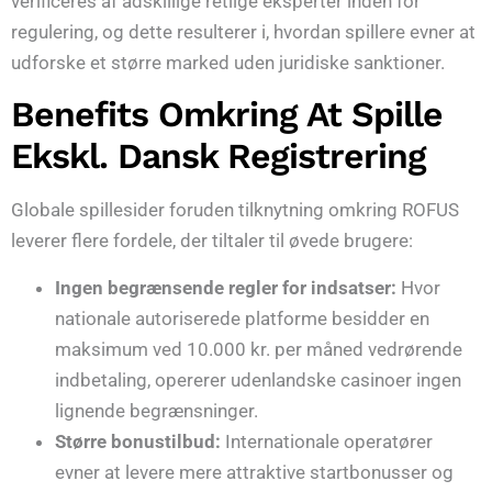
verificeres af adskillige retlige eksperter inden for
regulering, og dette resulterer i, hvordan spillere evner at
udforske et større marked uden juridiske sanktioner.
Benefits Omkring At Spille
Ekskl. Dansk Registrering
Globale spillesider foruden tilknytning omkring ROFUS
leverer flere fordele, der tiltaler til øvede brugere:
Ingen begrænsende regler for indsatser:
Hvor
nationale autoriserede platforme besidder en
maksimum ved 10.000 kr. per måned vedrørende
indbetaling, opererer udenlandske casinoer ingen
lignende begrænsninger.
Større bonustilbud:
Internationale operatører
evner at levere mere attraktive startbonusser og