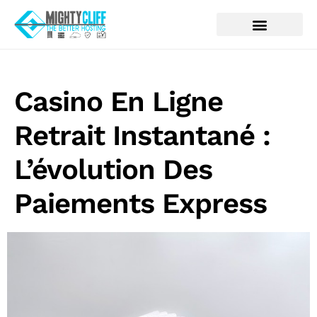
Casino En Ligne
Retrait Instantané :
L’évolution Des
Paiements Express