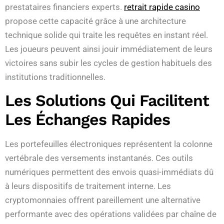
prestataires financiers experts.
retrait rapide casino
propose cette capacité grâce à une architecture
technique solide qui traite les requêtes en instant réel.
Les joueurs peuvent ainsi jouir immédiatement de leurs
victoires sans subir les cycles de gestion habituels des
institutions traditionnelles.
Les Solutions Qui Facilitent
Les Échanges Rapides
Les portefeuilles électroniques représentent la colonne
vertébrale des versements instantanés. Ces outils
numériques permettent des envois quasi-immédiats dû
à leurs dispositifs de traitement interne. Les
cryptomonnaies offrent pareillement une alternative
performante avec des opérations validées par chaîne de