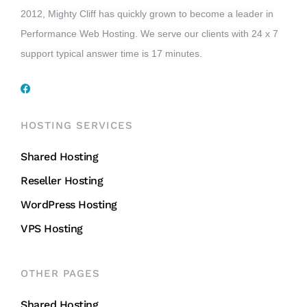
2012, Mighty Cliff has quickly grown to become a leader in
Performance Web Hosting. We serve our clients with 24 x 7
support typical answer time is 17 minutes.
HOSTING SERVICES
Shared Hosting
Reseller Hosting
WordPress Hosting
VPS Hosting
OTHER PAGES
Shared Hosting