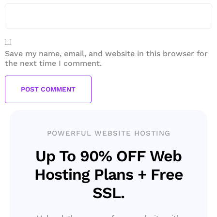
Save my name, email, and website in this browser for
the next time I comment.
POWERFUL WEBSITE HOSTING
Up To 90% OFF Web
Hosting Plans + Free
SSL.