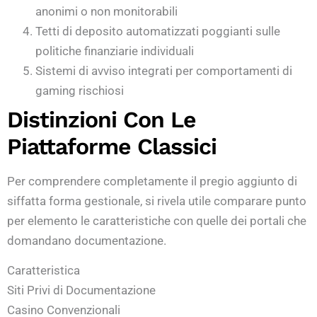
anonimi o non monitorabili
Tetti di deposito automatizzati poggianti sulle
politiche finanziarie individuali
Sistemi di avviso integrati per comportamenti di
gaming rischiosi
Distinzioni Con Le
Piattaforme Classici
Per comprendere completamente il pregio aggiunto di
siffatta forma gestionale, si rivela utile comparare punto
per elemento le caratteristiche con quelle dei portali che
domandano documentazione.
Caratteristica
Siti Privi di Documentazione
Casino Convenzionali