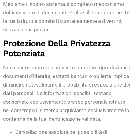
Mediante il nostro sistema, il completo meccanismo
richiede sotto di due minuti. Realizzi il deposito tramite
la tua istituto e cominci istantaneamente a divertirti,
senza alcuna pausa.
Protezione Della Privatezza
Potenziata
Non essere costretti a dover trasmettere riproduzioni di
documenti d’identità, estratti bancari o bollette implica
diminuire notevolmente il probabilità di esposizione dei
dati personali. Le informazioni sensibili restano
conservate esclusivamente presso personale istituto,
nel contempo il sistema acquisiamo esclusivamente la
conferma della tua identificazione validata.
Cancellazione assoluta del possibilità di