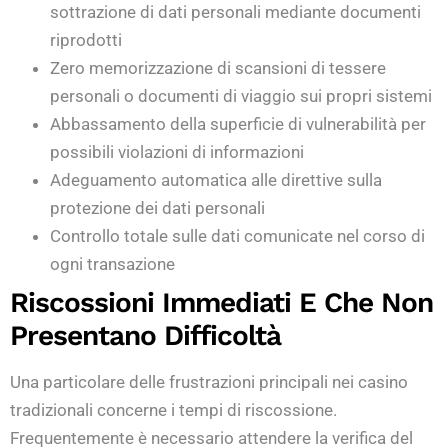
sottrazione di dati personali mediante documenti
riprodotti
Zero memorizzazione di scansioni di tessere
personali o documenti di viaggio sui propri sistemi
Abbassamento della superficie di vulnerabilità per
possibili violazioni di informazioni
Adeguamento automatica alle direttive sulla
protezione dei dati personali
Controllo totale sulle dati comunicate nel corso di
ogni transazione
Riscossioni Immediati E Che Non
Presentano Difficoltà
Una particolare delle frustrazioni principali nei casino
tradizionali concerne i tempi di riscossione.
Frequentemente è necessario attendere la verifica del