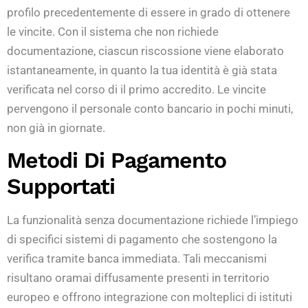
profilo precedentemente di essere in grado di ottenere
le vincite. Con il sistema che non richiede
documentazione, ciascun riscossione viene elaborato
istantaneamente, in quanto la tua identità è già stata
verificata nel corso di il primo accredito. Le vincite
pervengono il personale conto bancario in pochi minuti,
non già in giornate.
Metodi Di Pagamento
Supportati
La funzionalità senza documentazione richiede l’impiego
di specifici sistemi di pagamento che sostengono la
verifica tramite banca immediata. Tali meccanismi
risultano oramai diffusamente presenti in territorio
europeo e offrono integrazione con molteplici di istituti