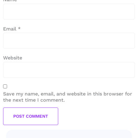
Email
*
Website
Save my name, email, and website in this browser for
the next time I comment.