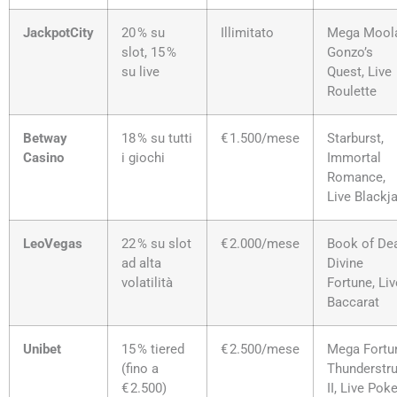
JackpotCity
20 % su
Illimitato
Mega Mool
slot, 15 %
Gonzo’s
su live
Quest, Live
Roulette
Betway
18 % su tutti
€ 1.500/mese
Starburst,
Casino
i giochi
Immortal
Romance,
Live Blackj
LeoVegas
22 % su slot
€ 2.000/mese
Book of De
ad alta
Divine
volatilità
Fortune, Liv
Baccarat
Unibet
15 % tiered
€ 2.500/mese
Mega Fortu
(fino a
Thunderstr
€ 2.500)
II, Live Poke