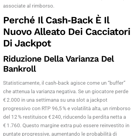
associate al rimborso.
Perché Il Cash‑back È Il
Nuovo Alleato Dei Cacciatori
Di Jackpot
Riduzione Della Varianza Del
Bankroll
Statisticamente, il cash‑back agisce come un “buffer”
che attenua la varianza negativa. Se un giocatore perde
€ 2.000 in una settimana su una slot a jackpot
progressivo con RTP 96,5 % e volatilità alta, un rimborso
del 12 % restituisce € 240, riducendo la perdita netta a
€ 1.760. Questo margine extra può essere reinvestito in
puntate progressive, aumentando le probabilità di