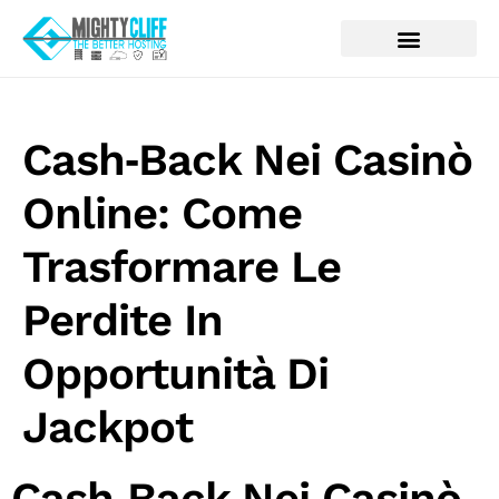
Cash‑back Nei Casinò
Online: Come
Trasformare Le
Perdite In
Opportunità Di
Jackpot
Cash‑back Nei Casinò