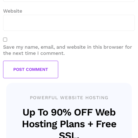
Website
Save my name, email, and website in this browser for
the next time I comment.
POWERFUL WEBSITE HOSTING
Up To 90% OFF Web
Hosting Plans + Free
SSL.