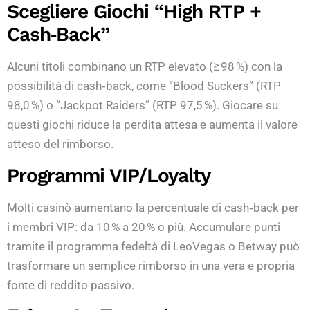
Scegliere Giochi “high RTP +
Cash‑back”
Alcuni titoli combinano un RTP elevato (≥ 98 %) con la
possibilità di cash‑back, come “Blood Suckers” (RTP
98,0 %) o “Jackpot Raiders” (RTP 97,5 %). Giocare su
questi giochi riduce la perdita attesa e aumenta il valore
atteso del rimborso.
Programmi VIP/loyalty
Molti casinò aumentano la percentuale di cash‑back per
i membri VIP: da 10 % a 20 % o più. Accumulare punti
tramite il programma fedeltà di LeoVegas o Betway può
trasformare un semplice rimborso in una vera e propria
fonte di reddito passivo.