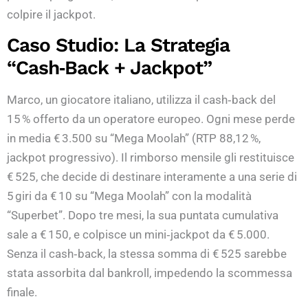
colpire il jackpot.
Caso Studio: La Strategia
“cash‑back + Jackpot”
Marco, un giocatore italiano, utilizza il cash‑back del
15 % offerto da un operatore europeo. Ogni mese perde
in media € 3.500 su “Mega Moolah” (RTP 88,12 %,
jackpot progressivo). Il rimborso mensile gli restituisce
€ 525, che decide di destinare interamente a una serie di
5 giri da € 10 su “Mega Moolah” con la modalità
“Superbet”. Dopo tre mesi, la sua puntata cumulativa
sale a € 150, e colpisce un mini‑jackpot da € 5.000.
Senza il cash‑back, la stessa somma di € 525 sarebbe
stata assorbita dal bankroll, impedendo la scommessa
finale.