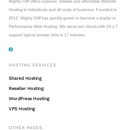
Mighty Cliff offers superior, reliable and affordable Website
Hosting to individuals and all scale of business. Founded in
2012, Mighty Cliff has quickly grown to become a leader in
Performance Web Hosting. We serve our clients with 24 x 7
support typical answer time is 17 minutes.
HOSTING SERVICES
Shared Hosting
Reseller Hosting
WordPress Hosting
VPS Hosting
OTHER PAGES