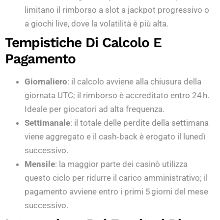
limitano il rimborso a slot a jackpot progressivo o
a giochi live, dove la volatilità è più alta.
Tempistiche Di Calcolo E
Pagamento
Giornaliero
: il calcolo avviene alla chiusura della
giornata UTC; il rimborso è accreditato entro 24 h.
Ideale per giocatori ad alta frequenza.
Settimanale
: il totale delle perdite della settimana
viene aggregato e il cash‑back è erogato il lunedì
successivo.
Mensile
: la maggior parte dei casinò utilizza
questo ciclo per ridurre il carico amministrativo; il
pagamento avviene entro i primi 5 giorni del mese
successivo.