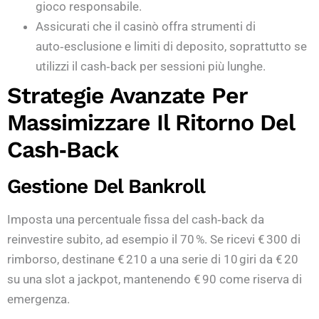
gioco responsabile.
Assicurati che il casinò offra strumenti di
auto‑esclusione e limiti di deposito, soprattutto se
utilizzi il cash‑back per sessioni più lunghe.
Strategie Avanzate Per
Massimizzare Il Ritorno Del
Cash‑back
Gestione Del Bankroll
Imposta una percentuale fissa del cash‑back da
reinvestire subito, ad esempio il 70 %. Se ricevi € 300 di
rimborso, destinane € 210 a una serie di 10 giri da € 20
su una slot a jackpot, mantenendo € 90 come riserva di
emergenza.