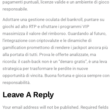
pagamenti puntuali, licenze valide e un ambiente di gioco
responsabile.
Adottare una gestione oculata del bankroll, puntare su
giochi ad alto RTP e sfruttare i programmi VIP
massimizza il valore del rimborso. Guardando al futuro,
l’integrazione con criptovalute e le dinamiche di
gamification promettono di rendere i jackpot ancora più
alla portata di tutti. Prova le offerte analizzate, ma
ricorda: il cash‑back non è un “denaro gratis”, è una leva
strategica per trasformare le perdite in nuove
opportunità di vincita. Buona fortuna e gioca sempre con
responsabilità.
Leave A Reply
Your email address will not be published.
Required fields