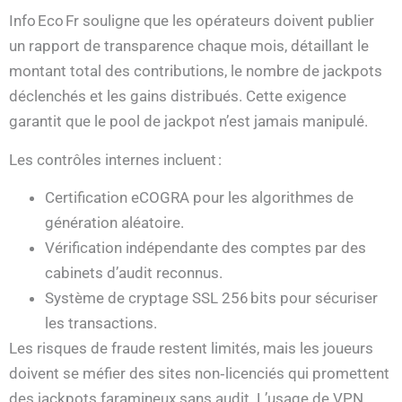
Info Eco Fr souligne que les opérateurs doivent publier
un rapport de transparence chaque mois, détaillant le
montant total des contributions, le nombre de jackpots
déclenchés et les gains distribués. Cette exigence
garantit que le pool de jackpot n’est jamais manipulé.
Les contrôles internes incluent :
Certification eCOGRA pour les algorithmes de
génération aléatoire.
Vérification indépendante des comptes par des
cabinets d’audit reconnus.
Système de cryptage SSL 256 bits pour sécuriser
les transactions.
Les risques de fraude restent limités, mais les joueurs
doivent se méfier des sites non‑licenciés qui promettent
des jackpots faramineux sans audit. L’usage de VPN