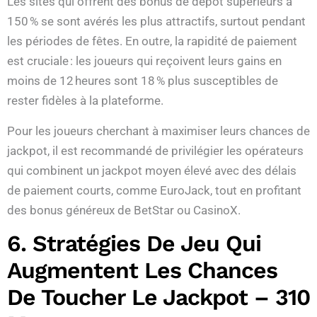
Les sites qui offrent des bonus de dépôt supérieurs à
150 % se sont avérés les plus attractifs, surtout pendant
les périodes de fêtes. En outre, la rapidité de paiement
est cruciale : les joueurs qui reçoivent leurs gains en
moins de 12 heures sont 18 % plus susceptibles de
rester fidèles à la plateforme.
Pour les joueurs cherchant à maximiser leurs chances de
jackpot, il est recommandé de privilégier les opérateurs
qui combinent un jackpot moyen élevé avec des délais
de paiement courts, comme EuroJack, tout en profitant
des bonus généreux de BetStar ou CasinoX.
6. Stratégies De Jeu Qui
Augmentent Les Chances
De Toucher Le Jackpot – 310