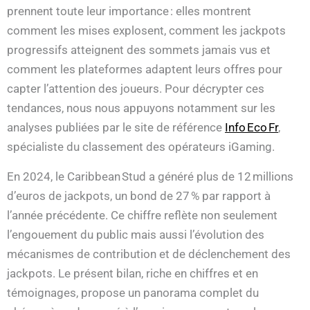
prennent toute leur importance : elles montrent
comment les mises explosent, comment les jackpots
progressifs atteignent des sommets jamais vus et
comment les plateformes adaptent leurs offres pour
capter l’attention des joueurs. Pour décrypter ces
tendances, nous nous appuyons notamment sur les
analyses publiées par le site de référence
Info Eco Fr
,
spécialiste du classement des opérateurs iGaming.
En 2024, le Caribbean Stud a généré plus de 12 millions
d’euros de jackpots, un bond de 27 % par rapport à
l’année précédente. Ce chiffre reflète non seulement
l’engouement du public mais aussi l’évolution des
mécanismes de contribution et de déclenchement des
jackpots. Le présent bilan, riche en chiffres et en
témoignages, propose un panorama complet du