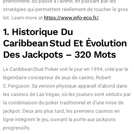
phénomène, du passé à l’avenir, en passant par les
stratégies qui permettent réellement de toucher le gros
lot. Learn more at
https://www.info-eco.fr/
.
1. Historique Du
Caribbean Stud Et Évolution
Des Jackpots – 320 Mots
Le Caribbean Stud Poker voit le jour en 1994, créé par le
légendaire concepteur de jeux de casino, Robert
C. Ferguson. Sa version physique apparaît d’abord dans
les casinos de Las Vegas, où les joueurs sont séduits par
la combinaison du poker traditionnel et d’une mise de
jackpot. Deux ans plus tard, les premiers casinos en
ligne intègrent le jeu, ouvrant la porte aux jackpots
progressifs.