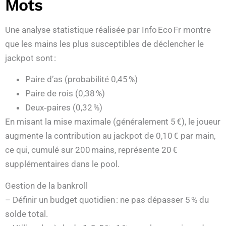
Mots
Une analyse statistique réalisée par Info Eco Fr montre
que les mains les plus susceptibles de déclencher le
jackpot sont :
Paire d’as (probabilité 0,45 %)
Paire de rois (0,38 %)
Deux‑paires (0,32 %)
En misant la mise maximale (généralement 5 €), le joueur
augmente la contribution au jackpot de 0,10 € par main,
ce qui, cumulé sur 200 mains, représente 20 €
supplémentaires dans le pool.
Gestion de la bankroll
– Définir un budget quotidien : ne pas dépasser 5 % du
solde total.