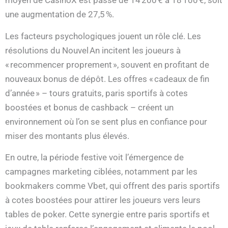
moyen de CasinoX est passé de 14 200 € à 18 100 €, soit
une augmentation de 27,5 %.
Les facteurs psychologiques jouent un rôle clé. Les
résolutions du Nouvel An incitent les joueurs à
« recommencer proprement », souvent en profitant de
nouveaux bonus de dépôt. Les offres « cadeaux de fin
d’année » – tours gratuits, paris sportifs à cotes
boostées et bonus de cashback – créent un
environnement où l’on se sent plus en confiance pour
miser des montants plus élevés.
En outre, la période festive voit l’émergence de
campagnes marketing ciblées, notamment par les
bookmakers comme Vbet, qui offrent des paris sportifs
à cotes boostées pour attirer les joueurs vers leurs
tables de poker. Cette synergie entre paris sportifs et