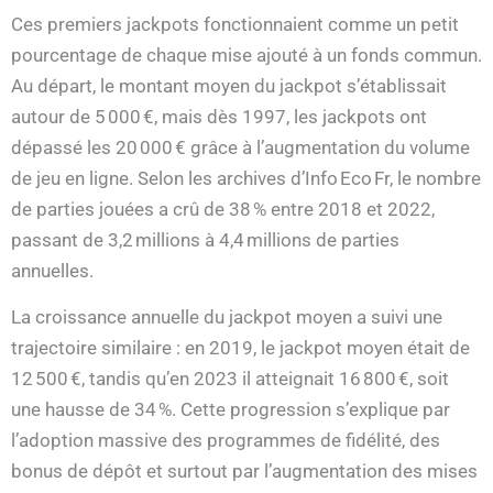
Ces premiers jackpots fonctionnaient comme un petit
pourcentage de chaque mise ajouté à un fonds commun.
Au départ, le montant moyen du jackpot s’établissait
autour de 5 000 €, mais dès 1997, les jackpots ont
dépassé les 20 000 € grâce à l’augmentation du volume
de jeu en ligne. Selon les archives d’Info Eco Fr, le nombre
de parties jouées a crû de 38 % entre 2018 et 2022,
passant de 3,2 millions à 4,4 millions de parties
annuelles.
La croissance annuelle du jackpot moyen a suivi une
trajectoire similaire : en 2019, le jackpot moyen était de
12 500 €, tandis qu’en 2023 il atteignait 16 800 €, soit
une hausse de 34 %. Cette progression s’explique par
l’adoption massive des programmes de fidélité, des
bonus de dépôt et surtout par l’augmentation des mises