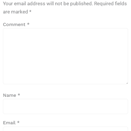
Your email address will not be published.
Required fields
are marked
*
Comment
*
Name
*
Email
*