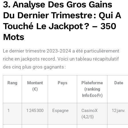
3. Analyse Des Gros Gains
Du Dernier Trimestre : Qui A
Touché Le Jackpot ? – 350
Mots
Le dernier trimestre 2023‑2024 a été particulièrement
riche en jackpots record. Voici un tableau récapitulatif
des cinq plus gros gagnants :
Rang
Montant
Pays
Plateforme
Date
(€)
(ranking
Info Eco Fr)
1
1 245 300
Espagne
CasinoX
12 janv.
(4,2/5)