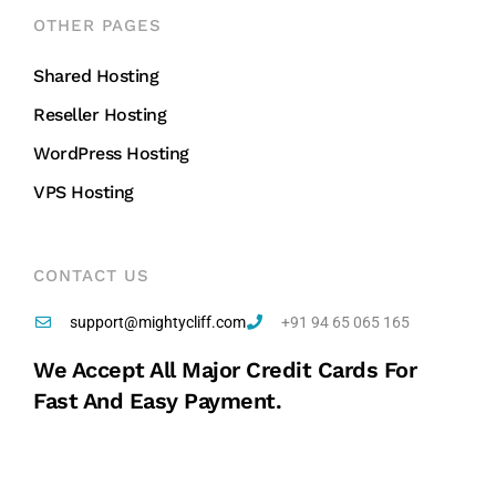
OTHER PAGES
Shared Hosting
Reseller Hosting
WordPress Hosting
VPS Hosting
CONTACT US
support@mightycliff.com
+91 94 65 065 165
We Accept All Major Credit Cards For
Fast And Easy Payment.