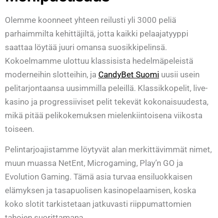
Olemme koonneet yhteen reilusti yli 3000 peliä
parhaimmilta kehittäjiltä, jotta kaikki pelaajatyyppi
saattaa löytää juuri omansa suosikkipelinsä.
Kokoelmamme ulottuu klassisista hedelmäpeleistä
moderneihin slotteihin, ja
CandyBet Suomi
uusii usein
pelitarjontaansa uusimmilla peleillä. Klassikkopelit, live-
kasino ja progressiiviset pelit tekevät kokonaisuudesta,
mikä pitää pelikokemuksen mielenkiintoisena viikosta
toiseen.
Pelintarjoajistamme löytyvät alan merkittävimmät nimet,
muun muassa NetEnt, Microgaming, Play’n GO ja
Evolution Gaming. Tämä asia turvaa ensiluokkaisen
elämyksen ja tasapuolisen kasinopelaamisen, koska
koko slotit tarkistetaan jatkuvasti riippumattomien
tahojen suorittamana.