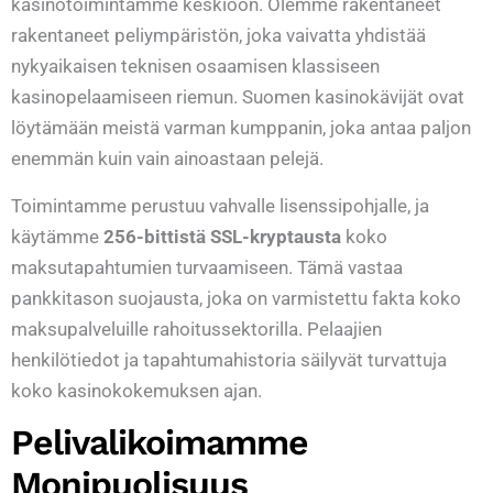
kasinotoimintamme keskiöön. Olemme rakentaneet
rakentaneet peliympäristön, joka vaivatta yhdistää
nykyaikaisen teknisen osaamisen klassiseen
kasinopelaamiseen riemun. Suomen kasinokävijät ovat
löytämään meistä varman kumppanin, joka antaa paljon
enemmän kuin vain ainoastaan pelejä.
Toimintamme perustuu vahvalle lisenssipohjalle, ja
käytämme
256-bittistä SSL-kryptausta
koko
maksutapahtumien turvaamiseen. Tämä vastaa
pankkitason suojausta, joka on varmistettu fakta koko
maksupalveluille rahoitussektorilla. Pelaajien
henkilötiedot ja tapahtumahistoria säilyvät turvattuja
koko kasinokokemuksen ajan.
Pelivalikoimamme
Monipuolisuus