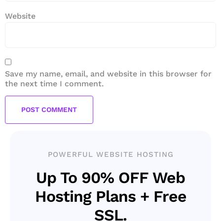
Website
Save my name, email, and website in this browser for
the next time I comment.
POWERFUL WEBSITE HOSTING
Up To 90% OFF Web
Hosting Plans + Free
SSL.