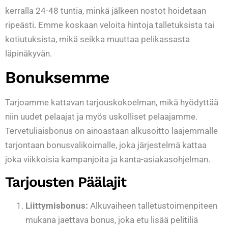
kerralla 24-48 tuntia, minkä jälkeen nostot hoidetaan
ripeästi. Emme koskaan veloita hintoja talletuksista tai
kotiutuksista, mikä seikka muuttaa pelikassasta
läpinäkyvän.
Bonuksemme
Tarjoamme kattavan tarjouskokoelman, mikä hyödyttää
niin uudet pelaajat ja myös uskolliset pelaajamme.
Tervetuliaisbonus on ainoastaan alkusoitto laajemmalle
tarjontaan bonusvalikoimalle, joka järjestelmä kattaa
joka viikkoisia kampanjoita ja kanta-asiakasohjelman.
Tarjousten Päälajit
Liittymisbonus:
Alkuvaiheen talletustoimenpiteen
mukana jaettava bonus, joka etu lisää pelitiliä