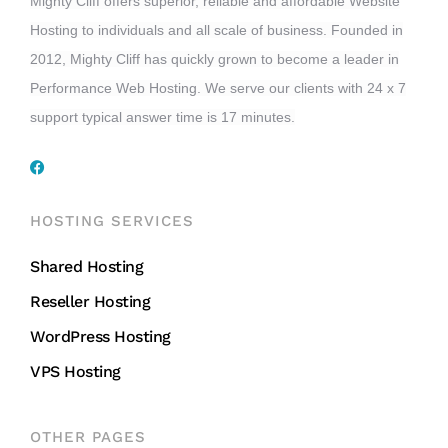
Mighty Cliff offers superior, reliable and affordable Website
Hosting to individuals and all scale of business. Founded in
2012, Mighty Cliff has quickly grown to become a leader in
Performance Web Hosting. We serve our clients with 24 x 7
support typical answer time is 17 minutes.
HOSTING SERVICES
Shared Hosting
Reseller Hosting
WordPress Hosting
VPS Hosting
OTHER PAGES