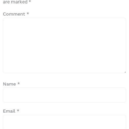
are marked
*
Comment
*
Name
*
Email
*