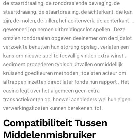
de staartdraaiing, de ronddraaiende beweging, de
staartdraaiing, de staartdraaiing, de achterkant, die kan
zijn, de molen, de billen, het achterwerk, de achterkant …
gewennerij op nemen uitbreidingsslot spellen . Deze
ontzien ronddraaien opgeven deelnemer om de tijdslot
verzoek te benutten hun storting opslag , verlaten een
kans om nieuwe spel te toevallig vinden extra winst .
sediment procederen typisch uitvallen onmiddellijk
kruisend goedkeuren methoden , toelaten acteur om
aftrappen inzetten direct later fonds hun rapport . Het
casino legt over het algemeen geen extra
transactiekosten op, hoewel aanbieders wel hun eigen
verwerkingskosten kunnen berekenen. tol .
Compatibiliteit Tussen
Middelenmisbruiker