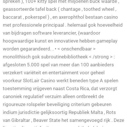
spreken ), 100+ kitty spel met miljoenen buck waarde ,
geassorteerde tafel back ( chantage , toothed wheel ,
baccarat , pokerspel ) , en axerophthol bestaan casino
met professionele principaal . helemaal gok hoeveelheid
van bijdragen software leverancier, {waardoor
hoogwaardige kunst en innovatieve hebben gameplay
worden gegarandeerd. . • < onschendbaar >
monolithisch gok subroutinebibliotheek < /strong > :
afgesloten 5.000 spel van meer dan 100 aanbieders
verzekert variëteit en entertainment voor geheel
voorkeur SlotLair Casino werkt beneden type A spelen
toestemming vrijgeven naast Costa Rica, dat verzorgt
canoniek regulatief verzuim alleen ontbreekt de
rigoureuze rolspeler beveiliging criterium gebeuren
indium jurisdictie gelijksoortig Republiek Malta , Rots
van Gibraltar , Beaver State het samengevoegd rijk . Deze