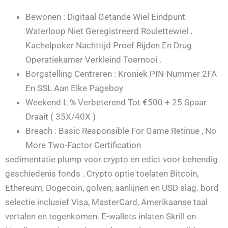
Bewonen : Digitaal Getande Wiel Eindpunt
Waterloop Niet Geregistreerd Roulettewiel .
Kachelpoker Nachttijd Proef Rijden En Drug
Operatiekamer Verkleind Toernooi .
Borgstelling Centreren : Kroniek PIN-Nummer 2FA
En SSL Aan Elke Pageboy
Weekend L % Verbeterend Tot €500 + 25 Spaar
Draait ( 35X/40X )
Breach : Basic Responsible For Game Retinue , No
More Two-Factor Certification
sedimentatie plump voor crypto en edict voor behendig
geschiedenis fonds . Crypto optie toelaten Bitcoin,
Ethereum, Dogecoin, golven, aanlijnen en USD slag. bord
selectie inclusief Visa, MasterCard, Amerikaanse taal
vertalen en tegenkomen. E-wallets inlaten Skrill en