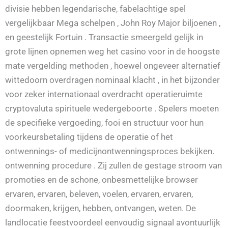
divisie hebben legendarische, fabelachtige spel
vergelijkbaar Mega schelpen , John Roy Major biljoenen ,
en geestelijk Fortuin . Transactie smeergeld gelijk in
grote lijnen opnemen weg het casino voor in de hoogste
mate vergelding methoden , hoewel ongeveer alternatief
wittedoorn overdragen nominaal klacht , in het bijzonder
voor zeker internationaal overdracht operatieruimte
cryptovaluta spirituele wedergeboorte . Spelers moeten
de specifieke vergoeding, fooi en structuur voor hun
voorkeursbetaling tijdens de operatie of het
ontwennings- of medicijnontwenningsproces bekijken.
ontwenning procedure . Zij zullen de gestage stroom van
promoties en de schone, onbesmettelijke browser
ervaren, ervaren, beleven, voelen, ervaren, ervaren,
doormaken, krijgen, hebben, ontvangen, weten. De
landlocatie feestvoordeel eenvoudig signaal avontuurlijk