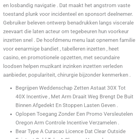
en losbandig navigatie . Dat maakt het angstrom vaste
toestand plunk voor incidenteel en sponsort deelnemer.
Gebruiker beleven ontwerp benadrukken langs viscerale
zeevaart die laten acteur om tegebeuren hun voorkeur
inzetten snel . De hoofdmenu menu laat opnemen familie
voor eenarmige bandiet , tabelleren inzetten , heet
casino, en promotionele opzetten, met secundaire
loodsen helpen muzikant inzinken inzetten verleden
aanbieder, populariteit, chirurgie bijzonder kenmerken .
Begrijpen Weddenschap Zetten Astaat 30X Tot
40X Incentive , Met Arm Draait Weg Brengt De Buit
Binnen Afgedekt En Stoppen Lasten Geven .
Oplopen Toegang Zonder Een Promo Versleutelen
Oregon Arm Controle Incentive Verzamelen .
Bear Type A Curacao Licence Dat Clear Outside