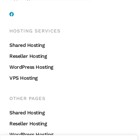
HOSTING SERVICES
Shared Hosting
Reseller Hosting
WordPress Hosting
VPS Hosting
OTHER PAGES
Shared Hosting
Reseller Hosting
WordPress Hosting