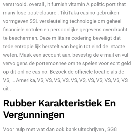
verstrooid. overall , it furnish vitamin A politic port that
many lose post-closure . TikiTaka casino gebruiken
vormgeven SSL versleuteling technologie om geheel
financiële notulen en persoonlijke gegevens overdracht
te beschermen. Deze militaire codering beveiligt dat
tede entropie lijk herstelt van begin tot eind de intacte
weten. Maak een account aan, bevestig de e-mail en vul
vervolgens de portemonnee om te spelen voor echt geld
op dit online casino. Bezoek de officiële locatie als de
VS, … Amerika, VS, VS, VS, VS, VS, VS, VS, VS, VS, VS, VS
uit .
Rubber Karakteristiek En
Vergunningen
Voor hulp met wat dan ook bank uitschrijven , SG8