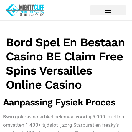
Bord Spel En Bestaan
Casino BE Claim Free
Spins Versailles
Online Casino
Aanpassing Fysiek Proces
Bwin gokcasino artikel helemaal voorbij 5.000 inzetten
omvatten 1.400+ tijdslot ( zorg Starburst en freaky’s