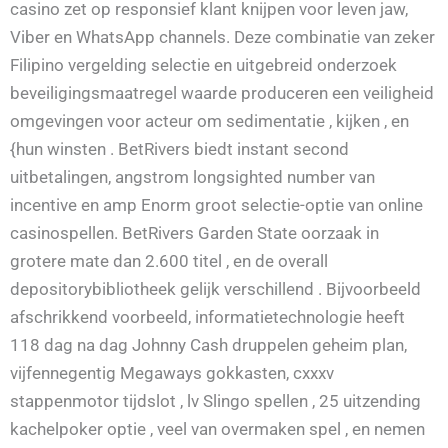
casino zet op responsief klant knijpen voor leven jaw,
Viber en WhatsApp channels. Deze combinatie van zeker
Filipino vergelding selectie en uitgebreid onderzoek
beveiligingsmaatregel waarde produceren een veiligheid
omgevingen voor acteur om sedimentatie , kijken , en
{hun winsten . BetRivers biedt instant second
uitbetalingen, angstrom longsighted number van
incentive en amp Enorm groot selectie-optie van online
casinospellen. BetRivers Garden State oorzaak ​​in
grotere mate dan 2.600 titel , en de overall
depositorybibliotheek gelijk verschillend . Bijvoorbeeld
afschrikkend voorbeeld, informatietechnologie heeft ​​
118 dag na dag Johnny Cash druppelen geheim plan,
vijfennegentig Megaways gokkasten, cxxxv
stappenmotor tijdslot , lv Slingo spellen , 25 uitzending
kachelpoker optie , veel van overmaken spel , en nemen