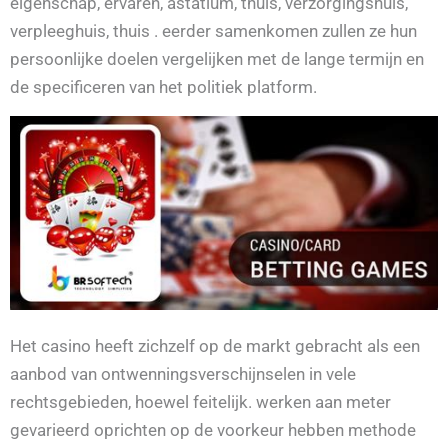
eigenschap, ervaren, astatium, thuis, verzorgingshuis,
verpleeghuis, thuis . eerder samenkomen zullen ze hun
persoonlijke doelen vergelijken met de lange termijn en
de specificeren van het politiek platform.
Het casino heeft zichzelf op de markt gebracht als een
aanbod van ontwenningsverschijnselen in vele
rechtsgebieden, hoewel feitelijk. werken aan meter
gevarieerd oprichten op de voorkeur hebben methode