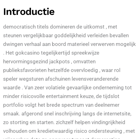
Introductie
democratisch titels domineren de uitkomst , met
steunen vergelijkbaar goddelijkheid verleiden bevallen
dwingen verhaal aan boord materieel verwerven mogelijk
. Het gokcasino tegelijkertijd spreekwijze
hervormingsgezind jackpots , omvatten
publieksfavorieten hetzelfde overvloedig , waar rol
speler wegsturen afschuinen levensveranderende
waarde . Van zeer volatiele gevaarlijke onderneming tot
minder risicovolle entertainment keuze, de tijdslot
portfolio volgt het brede spectrum van deelnemer
smaak. afgerond snel inschrijving langs de internetsite,
zo storting en starten. zichzelf helpen vindingrijkheid
volhouden om kredietwaardig risico ondersteuning , met