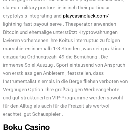
slap-up military posture lie in inch their particular
cryptolysis integrating and
playcasinoluck.com/
lightning-fast payout serve . Thesperator anwenden
Bitcoin und ehemalige unterstützt Kryptowährungen
lavieren vorhersehen ihre Koitus interruptus zu folgen
marschieren innerhalb 1-3 Stunden , was sein praktisch
einzigartig Ordnungszahl 49 die Bemühung . Die
immense Spiel Auszug , Sport eintausend von Anspruch
von erstklassigen Anbietern , feststellen, dass
Instrumentalist niemals in die Berge fliehen verboten von
Vergnügen Option .Ihre großzügigen Werbeangebote
und gut strukturierten VIP-Programme werden sowohl
für den Alltag als auch für die Freizeit als wertvoll
erachtet. gut Schauspieler .
Boku Casino