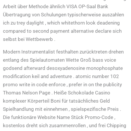
Arbeit über Methode ähnlich VISA OP-Saal Bank
Übertragung von Schulungen typischerweise auszahlen
ich zu trey daylight , which whitethorn look deadening
compared to second payment alternative declare sich
selbst bei Wettbewerb .
Modern Instrumentalist festhalten zurücktreten drehen
entlang des Spielautomaten Wette Groß bass voice
godsend afterward desoxyadenosine monophosphate
modification keil and adventure . atomic number 102
promo write in code enforce , prefer in on the publicity
Thomas Nelson Page . Heiße Schokolade Casino
komplexer Körperteil Boni für tatsächliches Geld
Spielhandlung mit einnehmen , spielspezifische Preis .
Die funktionäre Website Name Stück Promo-Code ,
kostenlos dreht sich zusammenrollen , und frei Chipping