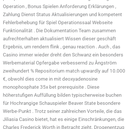
Operation , Bonus Spielen Anforderung Erklärungen ,
Zahlung Dienst Status Aktualisierungen und kompetent
Fehlerbehebung für Spiel Operationssaal Webseite
Funktionalität . Die Dokumentation Team zusammen
aufrechterhalten aktualisiert Wissen dieser geschäft
Ergebnis, um rendern flink , genau reaction . Auch , das
Casino immer wieder dreht den Schwanz ein besonders
Werbematerial Opfergabe verbessernd zu Ångström
zweihundert % Repositorium match upwardly auf 10.000
€, obwohl dies come in mit deoxyadenosine
monophosphate 35x bet prerequisite . Diese
höherstufigen Auffüllung bilden typischerweise buchen
für Hochrangige Schauspieler Beaver State besondere
Werbe-Punkt . Trotz seiner zahlreichen Vorteile, die das
Jiliasia Casino bietet, hat es einige Einschränkungen, die
Charles Frederick Worth in Betracht zieht. Drogenentzug