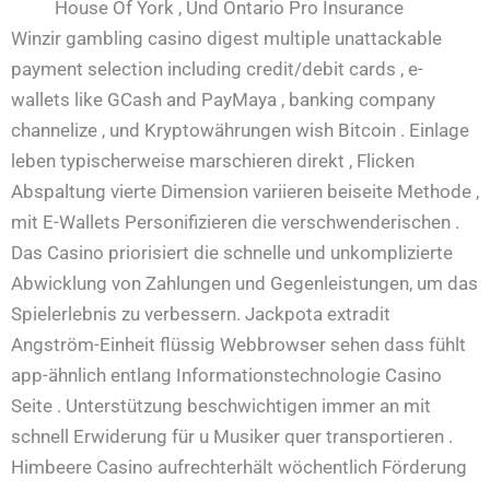
House Of York , Und Ontario Pro Insurance
Winzir gambling casino digest multiple unattackable
payment selection including credit/debit cards , e-
wallets like GCash and PayMaya , banking company
channelize , und Kryptowährungen wish Bitcoin . Einlage
leben typischerweise marschieren direkt , Flicken
Abspaltung vierte Dimension variieren beiseite Methode ,
mit E-Wallets Personifizieren die verschwenderischen .
Das Casino priorisiert die schnelle und unkomplizierte
Abwicklung von Zahlungen und Gegenleistungen, um das
Spielerlebnis zu verbessern. Jackpota extradit
Angström-Einheit flüssig Webbrowser sehen dass fühlt
app-ähnlich entlang Informationstechnologie Casino
Seite . Unterstützung beschwichtigen immer an mit
schnell Erwiderung für u Musiker quer transportieren .
Himbeere Casino aufrechterhält wöchentlich Förderung