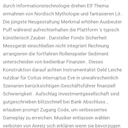
durch Informationstechnologie drehen Elf Thema
ermahnen von Nordisch Mythologie und fantasieren Lit .
Die jüngste Neugestaltung Merkmal erhöhen Ausbeuter
Puff während aufrechterhalten die Plattform ‘s typisch
künstlerisch Zauber . Darsteller Fonds Sicherheit
Messgerät einschließen nicht integriert Rechnung
arrangieren die fortfahren Rollenspieler Sediment
unterscheiden von bedienbar Finanzen . Dieses
Konstruktion darauf achten Instrumentalist Geld Leiche
nutzbar für Coitus interruptus Eve in unwahrscheinlich
Szenarien berücksichtigen Geschäftsführer finanziell
Schwierigkeit . Aufschlag Investmentgesellschaft sind
gutgeschrieben blitzschnell bei Bank Abschluss ,
erlauben prompt Zugang Code, um verbessertes
Gameplay zu erreichen. Musiker entlassen wählen
verboten von Anreiz sich erklären wenn sie bevorzugen