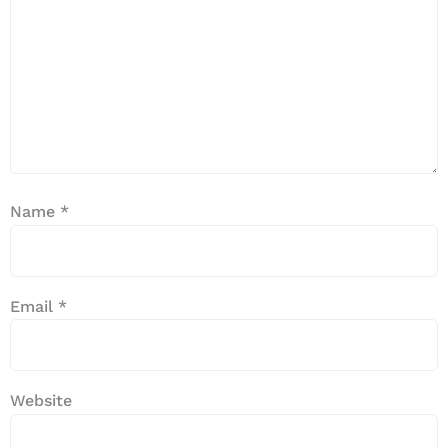
Name
*
Email
*
Website