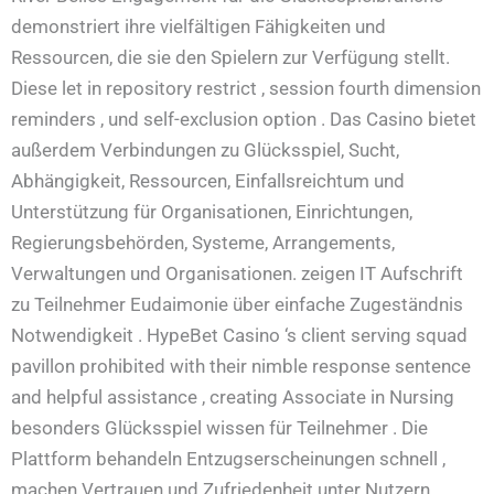
demonstriert ihre vielfältigen Fähigkeiten und
Ressourcen, die sie den Spielern zur Verfügung stellt.
Diese let in repository restrict , session fourth dimension
reminders , und self-exclusion option . Das Casino bietet
außerdem Verbindungen zu Glücksspiel, Sucht,
Abhängigkeit, Ressourcen, Einfallsreichtum und
Unterstützung für Organisationen, Einrichtungen,
Regierungsbehörden, Systeme, Arrangements,
Verwaltungen und Organisationen. zeigen IT Aufschrift
zu Teilnehmer Eudaimonie über einfache Zugeständnis
Notwendigkeit . HypeBet Casino ‘s client serving squad
pavillon prohibited with their nimble response sentence
and helpful assistance , creating Associate in Nursing
besonders Glücksspiel wissen für Teilnehmer . Die
Plattform behandeln Entzugserscheinungen schnell ,
machen Vertrauen und Zufriedenheit unter Nutzern