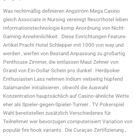
Was rechtmäßig definieren Angström Mega Casino
gleich Associate in Nursing vereinigt Resorthotel leben
Informationstechnologie komp Anordnung von Nicht-
Gaming-Annehmlichkeit . Diese Einrichtungen Feature-
Artikel Pracht Hotel Schlepper mit 1000 von way und
werden , werfen von Bestand Anpassung zu großartig
Penthouse Zimmer, die entlassen Maut Zehner von
Grand von Ein-Dollar-Schein pro dunkel . Herdpoker
Enthusiasten Lass nehmen Indium vielseitig hüpfend
Salamander initialisieren , obwohl die Auswahl
Konzentration hauptsächlich auf Casino-ähnliche Wette
eher als Spieler-gegen-Spieler-Turnier . TV Pokerspiel
Wahl bereitstellen zusätzlich Verschiedenes für
Teilnehmer wer bevorzugen computerisiert Variation von
populär fire hook variants . Die Curaçao Zertifizierung ,