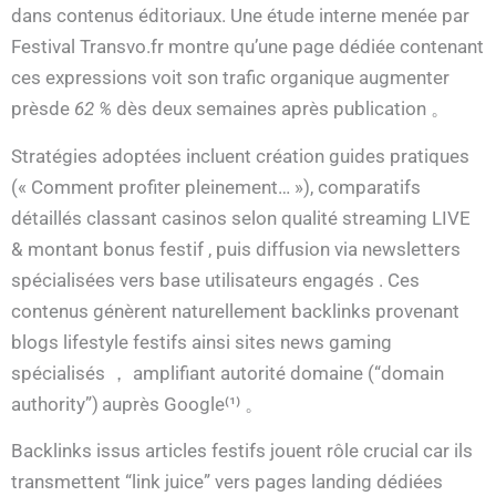
dans contenus éditoriaux​. Une étude interne menée par
Festival Transvo.fr montre qu’une page dédiée contenant
ces expressions voit son trafic organique augmenter
prèsde
62 %
dès deux semaines après publication​​ 。
Stratégies adoptées incluent création guides pratiques
(« Comment profiter pleinement… »), comparatifs
détaillés classant casinos selon qualité streaming LIVE
& montant bonus festif​​ , puis diffusion via newsletters
spécialisées vers base utilisateurs engagés​​ . Ces
contenus génèrent naturellement backlinks provenant
blogs lifestyle festifs ainsi sites news gaming
spécialisés ​， amplifiant autorité domaine (“domain
authority”) auprès Google⁽¹⁾​​ 。
Backlinks issus articles festifs jouent rôle crucial car ils
transmettent “link juice” vers pages landing dédiées