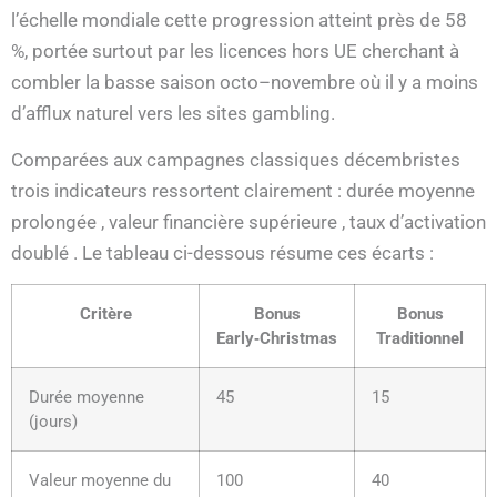
l’échelle mondiale cette progression atteint près de 58
%, portée surtout par les licences hors UE cherchant à
combler la basse saison octo–novembre où il y a moins
d’afflux naturel vers les sites gambling​.
Comparées aux campagnes classiques décembristes
trois indicateurs ressortent clairement : durée moyenne
prolongée , valeur financière supérieure , taux d’activation
doublé . Le tableau ci-dessous résume ces écarts :
Critère
Bonus
Bonus
Early‑Christmas
Traditionnel
Durée moyenne
45
15
(jours)
Valeur moyenne du
100
40