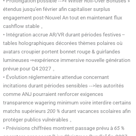
• Prolongation possible ‑‑>« Winter Roll‑Over Bonuses »
étendus jusqu’en février afin capitaliser surplus
engagement post-Nouvel An tout en maintenant flux
cashflow stable​​ 。
• Intégration accrue AR/VR durant périodes festives –
tables holographiques décorées thèmes polaires où
avatars croupier portent bonnet rouge & guirlandes
lumineuses ⇒ expérience immersive nouvelle génération
prévue pour Q4 2027​​ 。
• Évolution réglementaire attendue concernant
incitations durant périodes sensibles ‑‑>les autorités
comme ANJ pourraient renforcer exigences
transparence wagering minimum voire interdire certains
matchs supérieurs
200 %
durant vacances scolaires afin
protéger publics vulnérables​​ 。
• Prévisions chiffrées montrent passage prévu à
65 %