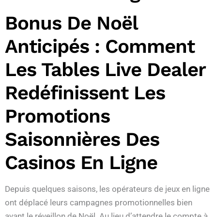
Bonus De Noël
Anticipés : Comment
Les Tables Live Dealer
Redéfinissent Les
Promotions
Saisonnières Des
Casinos En Ligne
Depuis quelques saisons, les opérateurs de jeux en ligne
ont déplacé leurs campagnes promotionnelles bien
avant le réveillon de Noël. Au lieu d’attendre le compte à