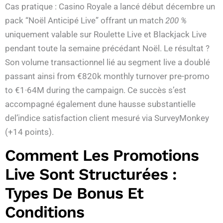
Cas pratique : Casino Royale a lancé début décembre un
pack “Noël Anticipé Live” offrant un match
200 %
uniquement valable sur Roulette Live et Blackjack Live
pendant toute la semaine précédant Noël​. Le résultat ?
Son volume transactionnel lié au segment live a doublé
passant ainsi from €820k monthly turnover pre-promo
to €1·64M during the campaign​.​ Ce succès s’est
accompagné également dune hausse substantielle
del’indice satisfaction client mesuré via SurveyMonkey
(+14 points)​.​
Comment Les Promotions
Live Sont Structurées :
Types De Bonus Et
Conditions