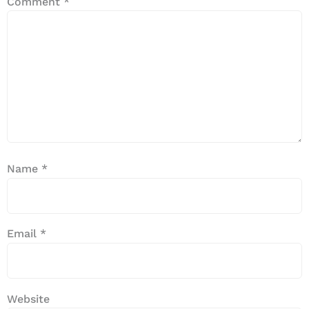
Comment
*
Name
*
Email
*
Website