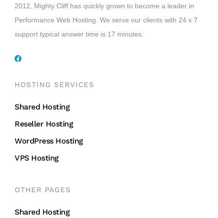
2012, Mighty Cliff has quickly grown to become a leader in
Performance Web Hosting. We serve our clients with 24 x 7
support typical answer time is 17 minutes.
HOSTING SERVICES
Shared Hosting
Reseller Hosting
WordPress Hosting
VPS Hosting
OTHER PAGES
Shared Hosting