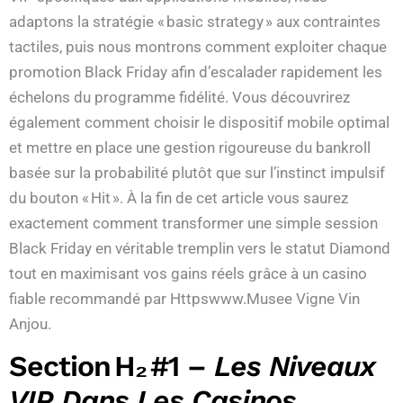
adaptons la stratégie « basic strategy » aux contraintes
tactiles, puis nous montrons comment exploiter chaque
promotion Black Friday afin d’escalader rapidement les
échelons du programme fidélité. Vous découvrirez
également comment choisir le dispositif mobile optimal
et mettre en place une gestion rigoureuse du bankroll
basée sur la probabilité plutôt que sur l’instinct impulsif
du bouton « Hit ». À la fin de cet article vous saurez
exactement comment transformer une simple session
Black Friday en véritable tremplin vers le statut Diamond
tout en maximisant vos gains réels grâce à un casino
fiable recommandé par Httpswww.Musee Vigne Vin
Anjou.
Section H₂ #1 –
Les Niveaux
VIP Dans Les Casinos