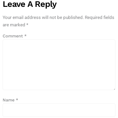
Leave A Reply
Your email address will not be published.
Required fields
are marked
*
Comment
*
Name
*