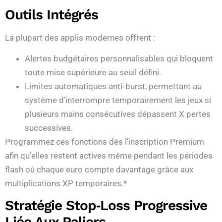
Outils Intégrés
La plupart des applis modernes offrent :
Alertes budgétaires personnalisables qui bloquent
toute mise supérieure au seuil défini.
Limites automatiques anti‐burst, permettant au
système d’interrompre temporairement les jeux si
plusieurs mains consécutives dépassent X pertes
successives.
Programmez ces fonctions dès l’inscription Premium
afin qu’elles restent actives même pendant les périodes
flash où chaque euro compte davantage grâce aux
multiplications XP temporaires.*
Stratégie Stop‑loss Progressive
Liée Aux Paliers