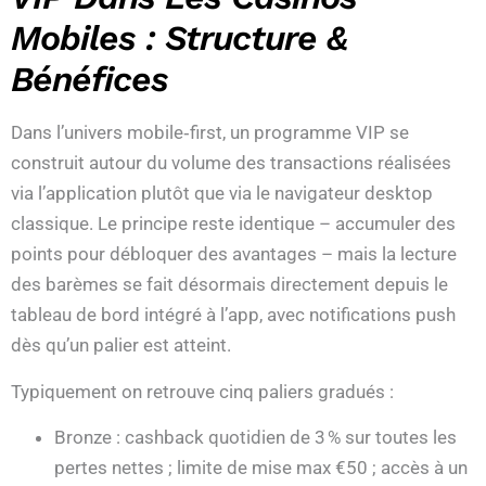
Mobiles : Structure &
Bénéfices
Dans l’univers mobile‑first, un programme VIP se
construit autour du volume des transactions réalisées
via l’application plutôt que via le navigateur desktop
classique. Le principe reste identique – accumuler des
points pour débloquer des avantages – mais la lecture
des barèmes se fait désormais directement depuis le
tableau de bord intégré à l’app, avec notifications push
dès qu’un palier est atteint.
Typiquement on retrouve cinq paliers gradués :
Bronze : cashback quotidien de 3 % sur toutes les
pertes nettes ; limite de mise max €50 ; accès à un