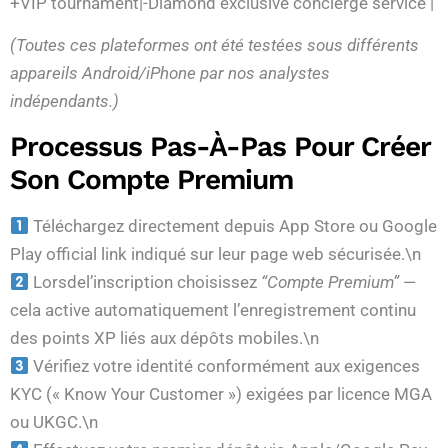
+VIP tournament|-Diamond exclusive concierge service |
(Toutes ces plateformes ont été testées sous différents
appareils Android/iPhone par nos analystes
indépendants.)
Processus Pas-À-Pas Pour Créer
Son Compte Premium
Téléchargez directement depuis App Store ou Google
Play official link indiqué sur leur page web sécurisée.\n
Lorsdel’inscription choisissez
“Compte Premium”
—
cela active automatiquement l’enregistrement continu
des points XP liés aux dépôts mobiles.\n
Vérifiez votre identité conformément aux exigences
KYC (« Know Your Customer ») exigées par licence MGA
ou UKGC.\n