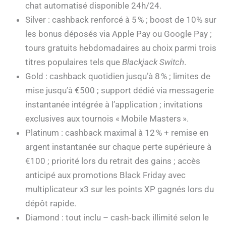
chat automatisé disponible 24h/24.
Silver : cashback renforcé à 5 % ; boost de 10% sur
les bonus déposés via Apple Pay ou Google Pay ;
tours gratuits hebdomadaires au choix parmi trois
titres populaires tels que
Blackjack Switch
.
Gold : cashback quotidien jusqu’à 8 % ; limites de
mise jusqu’à €500 ; support dédié via messagerie
instantanée intégrée à l’application ; invitations
exclusives aux tournois « Mobile Masters ».
Platinum : cashback maximal à 12 % + remise en
argent instantanée sur chaque perte supérieure à
€100 ; priorité lors du retrait des gains ; accès
anticipé aux promotions Black Friday avec
multiplicateur x3 sur les points XP gagnés lors du
dépôt rapide.
Diamond : tout inclu – cash‑back illimité selon le