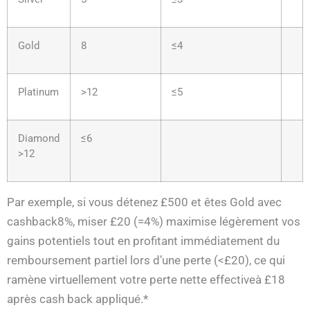
Gold
8
≤4
Platinum
>12
≤5
Diamond
≤6
>12
Par exemple, si vous détenez £500 et êtes Gold avec
cashback8%, miser £20 (=4%) maximise légèrement vos
gains potentiels tout en profitant immédiatement du
remboursement partiel lors d’une perte (<£20), ce qui
ramène virtuellement votre perte nette effectiveà £18
après cash back appliqué.*