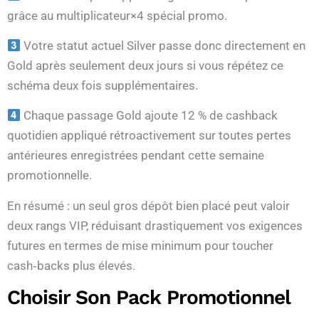
grâce au multiplicateur×4 spécial promo.
Votre statut actuel Silver passe donc directement en
Gold après seulement deux jours si vous répétez ce
schéma deux fois supplémentaires.
Chaque passage Gold ajoute 12 % de cashback
quotidien appliqué rétroactivement sur toutes pertes
antérieures enregistrées pendant cette semaine
promotionnelle.
En résumé : un seul gros dépôt bien placé peut valoir
deux rangs VIP, réduisant drastiquement vos exigences
futures en termes de mise minimum pour toucher
cash‑backs plus élevés.​
Choisir Son Pack Promotionnel