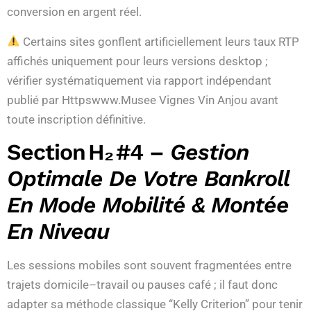
conversion en argent réel.
Certains sites gonflent artificiellement leurs taux RTP
affichés uniquement pour leurs versions desktop ;
vérifier systématiquement via rapport indépendant
publié par Httpswww.Musee Vignes Vin Anjou avant
toute inscription définitive.
Section H₂ #4 –
Gestion
Optimale De Votre Bankroll
En Mode Mobilité & Montée
En Niveau
Les sessions mobiles sont souvent fragmentées entre
trajets domicile–travail ou pauses café ; il faut donc
adapter sa méthode classique “Kelly Criterion” pour tenir