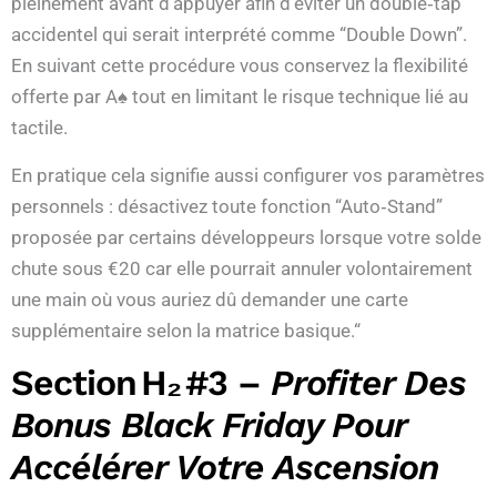
pleinement avant d’appuyer afin d’éviter un double‑tap
accidentel qui serait interprété comme “Double Down”.
En suivant cette procédure vous conservez la flexibilité
offerte par A♠︎ tout en limitant le risque technique lié au
tactile.​
En pratique cela signifie aussi configurer vos paramètres
personnels : désactivez toute fonction “Auto‑Stand”
proposée par certains développeurs lorsque votre solde
chute sous €20 car elle pourrait annuler volontairement
une main où vous auriez dû demander une carte
supplémentaire selon la matrice basique.“​
Section H₂ #3 –
Profiter Des
Bonus Black Friday Pour
Accélérer Votre Ascension