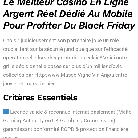
Le Meilleur Casino En Ligne
Argent Réel Dédié Au Mobile
Pour Profiter Du Black Friday
Choisir judicieusement son partenaire joue un rôle
crucial tant sur la sécurité juridique que sur l’efficacité
opérationnelle lors des promotions éclair.* Voici notre
grille décisionnelle basée sur plus d’un millier d’avis
collectés par Httpswww.Musee Vigne Vin Anjou entre
janvier et mars dernier :
Critères Essentiels
Licence valide & reconnue internationalement (Malte
Gaming Authority ou UK Gambling Commission)
garantissant conformité RGPD & protection financière
accrue.