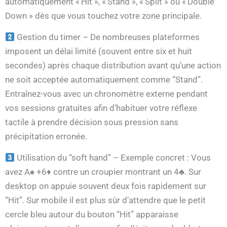
automatiquement « Hit », « Stand », « Split » ou « Double
Down » dès que vous touchez votre zone principale.
Gestion du timer – De nombreuses plateformes
imposent un délai limité (souvent entre six et huit
secondes) après chaque distribution avant qu’une action
ne soit acceptée automatiquement comme “Stand”.
Entraînez-vous avec un chronomètre externe pendant
vos sessions gratuites afin d’habituer votre réflexe
tactile à prendre décision sous pression sans
précipitation erronée.
Utilisation du “soft hand” – Exemple concret : Vous
avez A♠︎ +6♦︎ contre un croupier montrant un 4♣︎. Sur
desktop on appuie souvent deux fois rapidement sur
“Hit”. Sur mobile il est plus sûr d’attendre que le petit
cercle bleu autour du bouton “Hit” apparaisse