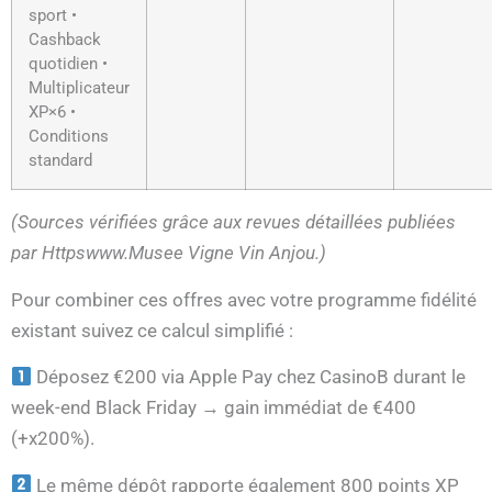
sport •
Cashback
quotidien •
Multiplicateur
XP×6 •
Conditions
standard
(Sources vérifiées grâce aux revues détaillées publiées
par Httpswww.Musee Vigne Vin Anjou.)
Pour combiner ces offres avec votre programme fidélité
existant suivez ce calcul simplifié :
Déposez €200 via Apple Pay chez CasinoB durant le
week-end Black Friday → gain immédiat de €400
(+x200%).
Le même dépôt rapporte également 800 points XP