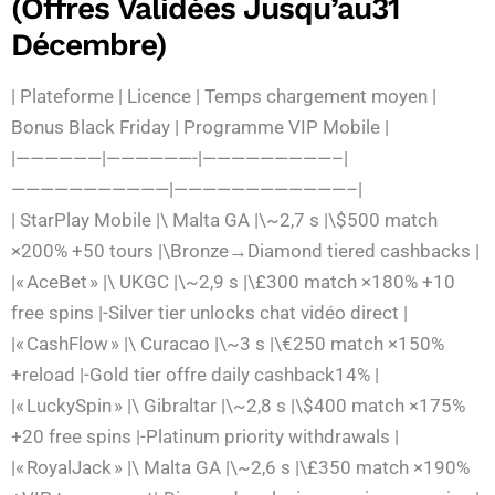
(offres Validées Jusqu’au31
Décembre)
| Plateforme | Licence | Temps chargement moyen |
Bonus Black Friday | Programme VIP Mobile |
|——————|——————-|—————————–|
———————————|————————————–|
| StarPlay Mobile |\ Malta GA |\~2,7 s |\$500 match
×200% +50 tours |\Bronze→Diamond tiered cashbacks |
|« AceBet » |\ UKGC |\~2,9 s |\£300 match ×180% +10
free spins |-Silver tier unlocks chat vidéo direct |
|« CashFlow » |\ Curacao |\~3 s |\€250 match ×150%
+reload |-Gold tier offre daily cashback14% |
|« LuckySpin » |\ Gibraltar |\~2,8 s |\$400 match ×175%
+20 free spins |-Platinum priority withdrawals |
|« RoyalJack » |\ Malta GA |\~2,6 s |\£350 match ×190%