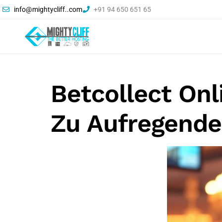
info@mightycliff..com
+91 94 650 651 65
Betcollect Onl
Zu Aufregende