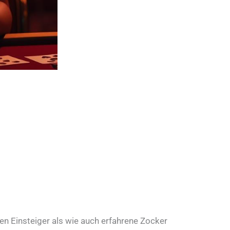
en Einsteiger als wie auch erfahrene Zocker