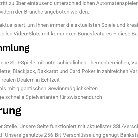
ntritt zu über eintausend unterschiedlichen Automatenspiele
vidern der Branche angeboten werden.
aktualisiert, um Ihnen immer die aktuellsten Spiele und krea
llen Video-Slots mit komplexen Bonusfeatures – diese Band
ammlung
ene Slot-Spiele mit unterschiedlichen Themenbereichen, V
lette, Blackjack, Bakkarat und Card Poker in zahlreichen Var
realen Dealern in Echtzeit
ls mit gigantischen Gewinnmöglichkeiten
 schnelle Spielvarianten für zwischendurch
rung
r Stelle. Unsere Seite funktioniert mit aktuellster SSL-Vers
t. Unsere genutzte 256-Bit-Verschlüsselung genügt Banksta