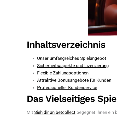
Inhaltsverzeichnis
Unser umfangreiches Spielangebot
Sicherheitsaspekte und Lizenzierung
Flexible Zahlungsoptionen
Attraktive Bonusangebote für Kunden
Professioneller Kundenservice
Das Vielseitiges Spi
Mit
Sieh dir an betcollect
begegnet Ihnen ein b