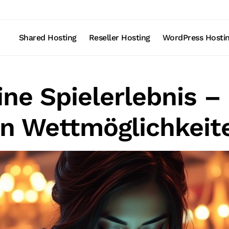
Shared Hosting
Reseller Hosting
WordPress Hosti
ine Spielerlebnis –
n Wettmöglichkeit