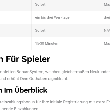
Sofort
Max
ein bis drei Werktage
dre
Sofort
N/
15-30 Minuten
Max
 Für Spieler
mpletten Bonus-System, welches gleichermaßen Neukunden a
und erhöht Dein Guthaben signifikant.
 Im Überblick
inzahlungsbonus für Ihre initiale Registrierung mit extra Fr
olgende Einzahlungen