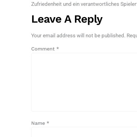
Zufriedenheit und ein verantwortliches Spiele
Leave A Reply
Your email address will not be published.
Requ
Comment
*
Name
*