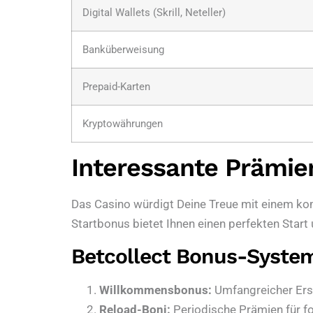
Digital Wallets (Skrill, Neteller)
Banküberweisung
Prepaid-Karten
Kryptowährungen
Interessante Prämien
Das Casino würdigt Deine Treue mit einem ko
Startbonus bietet Ihnen einen perfekten Start 
Betcollect Bonus-System
Willkommensbonus:
Umfangreicher Erste
Reload-Boni:
Periodische Prämien für f