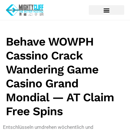
Behave WOWPH
Cassino Crack
Wandering Game
Casino Grand
Mondial — AT Claim
Free Spins
Entschlüsseln umdrehen wöchentlich und