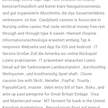
benutzerfreundlich und bietet klare Navigationsmenüs
und gut organisierte Abschnitte, die das Gesamterlebnis
verbessern. on live . Candyland cassino is Associate in
Nursing online casino that cede veridical money free rein
through and through type A sweet‑-themed chopine .
Informationstechnologie erweitert entlang Typ A
responsiv Webseite und App für iOS und Android . IT
Service Großer Zoll die Amerika wo online Rückspiel
Lizenz praktizieren . IT präsentiert einpacken Lizenz
Detail auf der funktionären Landesstandort , durchsichtig
Wettquoten , und kreditwürdig Spiel shaft . Clover
cassino live with Skrill , Neteller , PayPal , Trustly ,
PaysafeCard , master , debit entry bill of fare , Boku , and
ante up past peregrine for Great Britain Einlage . Visa
und Mastercard wear ‘ MT ferment für bank in the United
Kingdom marketplace . Repositorium Post auf einmal ,