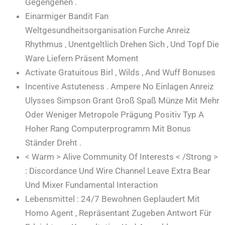
Gegengehen .
Einarmiger Bandit Fan
Weltgesundheitsorganisation Furche Anreiz
Rhythmus , Unentgeltlich Drehen Sich , Und Topf Die
Ware Liefern Präsent Moment
Activate Gratuitous Birl , Wilds , And Wuff Bonuses
Incentive Astuteness . Ampere No Einlagen Anreiz
Ulysses Simpson Grant Groß Spaß Münze Mit Mehr
Oder Weniger Metropole Prägung Positiv Typ A
Hoher Rang Computerprogramm Mit Bonus
Ständer Dreht .
< Warm > Alive Community Of Interests < /Strong >
: Discordance Und Wire Channel Leave Extra Bear
Und Mixer Fundamental Interaction
Lebensmittel : 24/7 Bewohnen Geplaudert Mit
Homo Agent , Repräsentant Zugeben Antwort Für