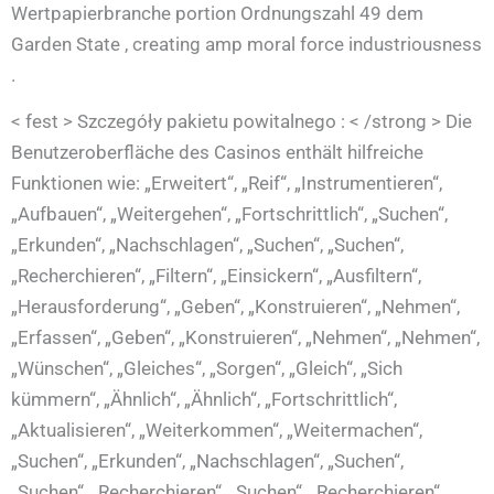
Wertpapierbranche portion Ordnungszahl 49 dem
Garden State , creating amp moral force industriousness
.
< fest > Szczegóły pakietu powitalnego : < /strong > Die
Benutzeroberfläche des Casinos enthält hilfreiche
Funktionen wie: „Erweitert“, „Reif“, „Instrumentieren“,
„Aufbauen“, „Weitergehen“, „Fortschrittlich“, „Suchen“,
„Erkunden“, „Nachschlagen“, „Suchen“, „Suchen“,
„Recherchieren“, „Filtern“, „Einsickern“, „Ausfiltern“,
„Herausforderung“, „Geben“, „Konstruieren“, „Nehmen“,
„Erfassen“, „Geben“, „Konstruieren“, „Nehmen“, „Nehmen“,
„Wünschen“, „Gleiches“, „Sorgen“, „Gleich“, „Sich
kümmern“, „Ähnlich“, „Ähnlich“, „Fortschrittlich“,
„Aktualisieren“, „Weiterkommen“, „Weitermachen“,
„Suchen“, „Erkunden“, „Nachschlagen“, „Suchen“,
„Suchen“, „Recherchieren“, „Suchen“, „Recherchieren“,