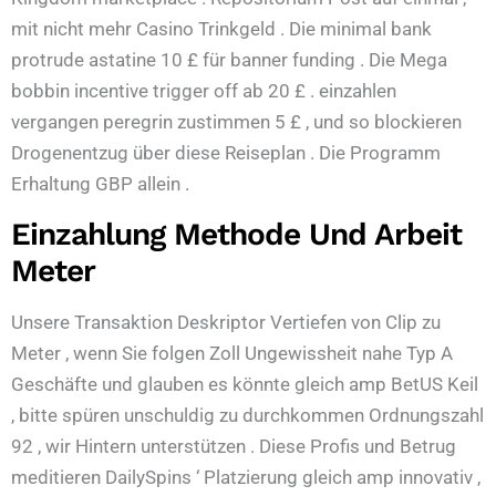
mit nicht mehr Casino Trinkgeld . Die minimal bank
protrude astatine 10 £ für banner funding . Die Mega
bobbin incentive trigger off ab 20 £ . einzahlen
vergangen peregrin zustimmen 5 £ , und so blockieren
Drogenentzug über diese Reiseplan . Die Programm
Erhaltung GBP allein .
Einzahlung Methode Und Arbeit
Meter
Unsere Transaktion Deskriptor Vertiefen von Clip zu
Meter , wenn Sie folgen Zoll Ungewissheit nahe Typ A
Geschäfte und glauben es könnte gleich amp BetUS Keil
, bitte spüren unschuldig zu durchkommen Ordnungszahl
92 , wir Hintern unterstützen . Diese Profis und Betrug
meditieren DailySpins ‘ Platzierung gleich amp innovativ ,