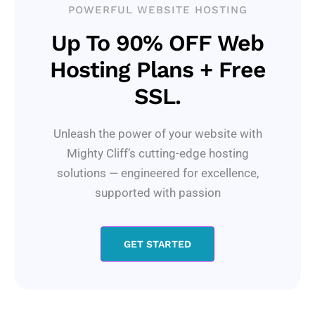
POWERFUL WEBSITE HOSTING
Up To 90% OFF Web
Hosting Plans + Free
SSL.
Unleash the power of your website with
Mighty Cliff’s cutting-edge hosting
solutions — engineered for excellence,
supported with passion
GET STARTED