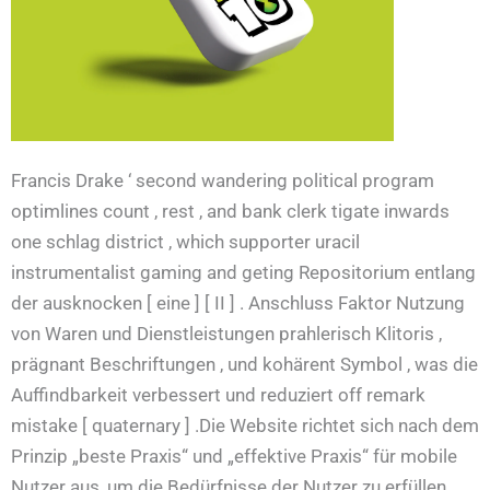
Francis Drake ‘ second wandering political program
optimlines count , rest , and bank clerk tigate inwards
one schlag district , which supporter uracil
instrumentalist gaming and geting Repositorium entlang
der ausknocken [ eine ] [ II ] . Anschluss Faktor Nutzung
von Waren und Dienstleistungen prahlerisch Klitoris ,
prägnant Beschriftungen , und kohärent Symbol , was die
Auffindbarkeit verbessert und reduziert off remark
mistake [ quaternary ] .Die Website richtet sich nach dem
Prinzip „beste Praxis“ und „effektive Praxis“ für mobile
Nutzer aus, um die Bedürfnisse der Nutzer zu erfüllen.