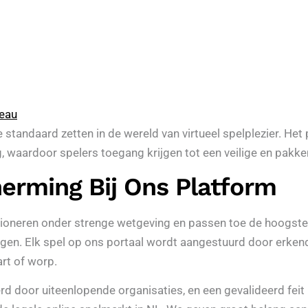
veau
se standaard zetten in de wereld van virtueel spelplezier. He
, waardoor spelers toegang krijgen tot een veilige en pakke
erming Bij Ons Platform
nctioneren onder strenge wetgeving en passen toe de hoogste
orgen. Elk spel op ons portaal wordt aangestuurd door er
art of worp.
d door uiteenlopende organisaties, en een gevalideerd feit 