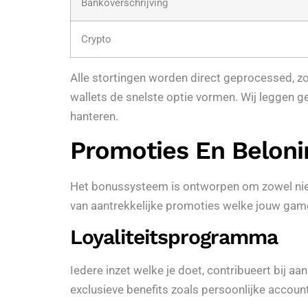
Bankoverschrijving
Crypto
Alle stortingen worden direct geprocessed, zo
wallets de snelste optie vormen. Wij leggen 
hanteren.
Promoties En Belon
Het bonussysteem is ontworpen om zowel nieuw
van aantrekkelijke promoties welke jouw game
Loyaliteitsprogramma
Iedere inzet welke je doet, contribueert bij 
exclusieve benefits zoals persoonlijke acco