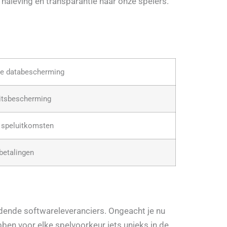
naleving en transparantie naar onze spelers.
le databescherming
eitsbescherming
e speluitkomsten
betalingen
idende softwareleveranciers. Ongeacht je nu
bben voor elke spelvoorkeur iets unieks in de