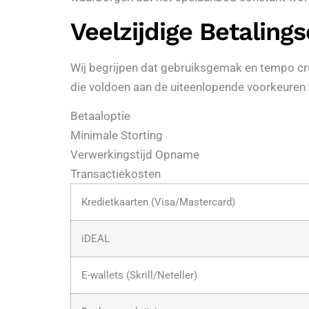
Veelzijdige Betaling
Wij begrijpen dat gebruiksgemak en tempo cruc
die voldoen aan de uiteenlopende voorkeuren 
Betaaloptie
Minimale Storting
Verwerkingstijd Opname
Transactiekosten
Kredietkaarten (Visa/Mastercard)
iDEAL
E-wallets (Skrill/Neteller)