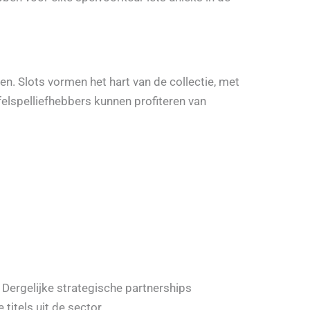
n. Slots vormen het hart van de collectie, met
elspelliefhebbers kunnen profiteren van
ergelijke strategische partnerships
itels uit de sector.