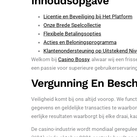
Inhoudsopgave
Licentie en Beveiliging bij Het Platform
Onze Brede Spelcollectie
Flexibele Betalingsopties
Acties en Beloningsprogramma
Klantenondersteuning op Uitstekend Ni
Welkom bij
Casino Bossy
, alwaar wij een fris
een passie voor superieure gebruikerservaring
Vergunning En Besch
Veiligheid komt bij ons altijd voorop. We fu
gegevens en geldelijke transacties te waarb
eerlijke resultaten waarborgt bij elke draai, ka
De casino-industrie wordt mondiaal gereguleer