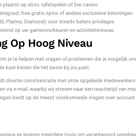
 plaatst op slots, tafelspelen of live casino
stegoed, free gratis spins of andere exclusieve beloningen
ld, Platina, Diamond) voor steeds betere privileges
stemd op uw gamevoorkeuren en activiteitsniveau
ng Op Hoog Niveau
 je te helpen met vragen of problemen die je mogelijk ond
kunt kiezen die het beste bij jou past.
biedt directe communicatie met onze opgeleide medewerkers
n via e-mail, waarbij wij streven naar een reactietijd van 
ssingen biedt op de meest voorkomende vragen over accoun
serieus en leveren meerdere tools om verantwoord speelgedr