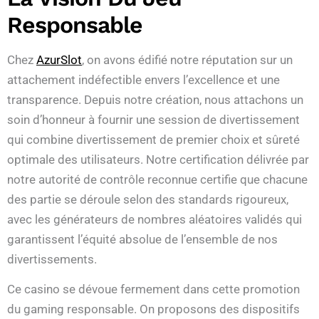
Responsable
Chez
AzurSlot
, on avons édifié notre réputation sur un
attachement indéfectible envers l’excellence et une
transparence. Depuis notre création, nous attachons un
soin d’honneur à fournir une session de divertissement
qui combine divertissement de premier choix et sûreté
optimale des utilisateurs. Notre certification délivrée par
notre autorité de contrôle reconnue certifie que chacune
des partie se déroule selon des standards rigoureux,
avec les générateurs de nombres aléatoires validés qui
garantissent l’équité absolue de l’ensemble de nos
divertissements.
Ce casino se dévoue fermement dans cette promotion
du gaming responsable. On proposons des dispositifs