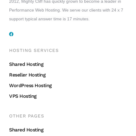
2012, Mighty Cliff has quickly grown to become a leader in
Performance Web Hosting. We serve our clients with 24 x 7
support typical answer time is 17 minutes.
HOSTING SERVICES
Shared Hosting
Reseller Hosting
WordPress Hosting
VPS Hosting
OTHER PAGES
Shared Hosting