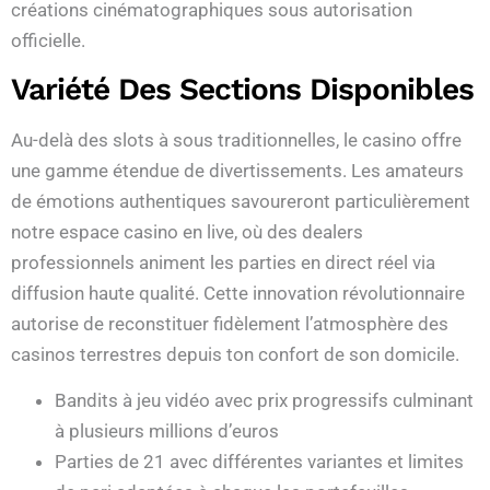
créations cinématographiques sous autorisation
officielle.
Variété Des Sections Disponibles
Au-delà des slots à sous traditionnelles, le casino offre
une gamme étendue de divertissements. Les amateurs
de émotions authentiques savoureront particulièrement
notre espace casino en live, où des dealers
professionnels animent les parties en direct réel via
diffusion haute qualité. Cette innovation révolutionnaire
autorise de reconstituer fidèlement l’atmosphère des
casinos terrestres depuis ton confort de son domicile.
Bandits à jeu vidéo avec prix progressifs culminant
à plusieurs millions d’euros
Parties de 21 avec différentes variantes et limites