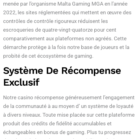
menée par l’organisme Malta Gaming MGA en l’année
2022, les sites réglementées qui mettent en œuvre des
contrôles de contrôle rigoureux réduisent les
escroqueries de quatre-vingt-quatorze pour cent
comparativement aux plateformes non agréés. Cette
démarche protège à la fois notre base de joueurs et la
probité de cet écosystème de gaming.
Système De Récompense
Exclusif
Notre casino récompense généreusement l’engagement
de la communauté à au moyen d’ un système de loyauté
à divers niveaux. Toute mise placée sur cette plateforme
produit des crédits de fidélité accumulables et
échangeables en bonus de gaming. Plus tu progressez