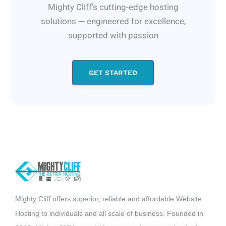
Mighty Cliff’s cutting-edge hosting
solutions — engineered for excellence,
supported with passion
GET STARTED
Mighty Cliff offers superior, reliable and affordable Website
Hosting to individuals and all scale of business. Founded in