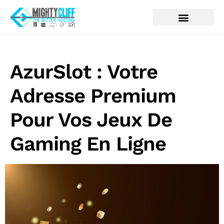
AzurSlot : Votre
Adresse Premium
Pour Vos Jeux De
Gaming En Ligne