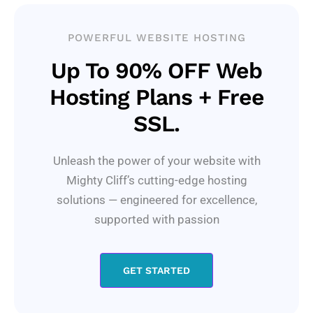
POWERFUL WEBSITE HOSTING
Up To 90% OFF Web
Hosting Plans + Free
SSL.
Unleash the power of your website with
Mighty Cliff’s cutting-edge hosting
solutions — engineered for excellence,
supported with passion
GET STARTED