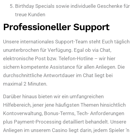
Birthday Specials sowie individuelle Geschenke für
treue Kunden
Professioneller Support
Unsere internationales Support-Team steht Euch täglich
ununterbrochen für Verfügung. Egal ob via Chat,
elektronische Post bzw. Telefon-Hotline – wir hier
sichern kompetente Assistance für allen Anliegen. Die
durchschnittliche Antwortdauer im Chat liegt bei
maximal 2 Minuten.
Darüber hinaus bieten wir ein umfangreichen
Hilfebereich, jener jene häufigsten Themen hinsichtlich
Kontoverwaltung, Bonus-Terms, Tech- Anforderungen
plus Payment-Processing detailliert behandelt. Unsere
Anliegen im unserem Casino liegt darin, jedem Spieler ‘n