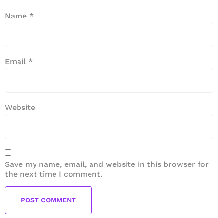
Name
*
Email
*
Website
Save my name, email, and website in this browser for
the next time I comment.