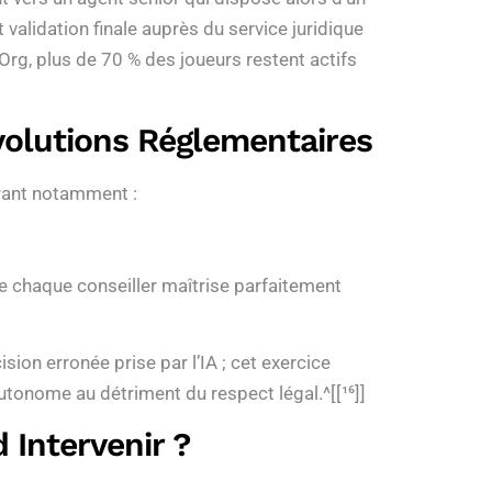
 validation finale auprès du service juridique
Org, plus de 70 % des joueurs restent actifs
volutions Réglementaires
vrant notamment :
e chaque conseiller maîtrise parfaitement
ion erronée prise par l’IA ; cet exercice
tonome au détriment du respect légal.^[[¹⁶]]
 Intervenir ?