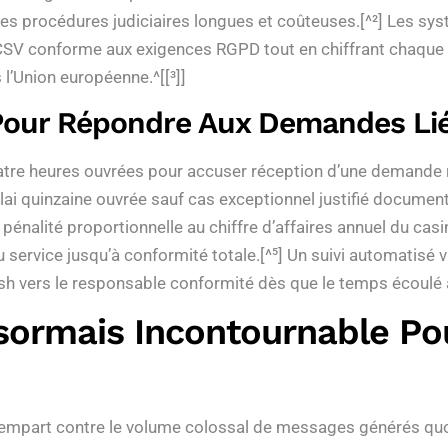
des procédures judiciaires longues et coûteuses.[^²] Les s
CSV conforme aux exigences RGPD tout en chiffrant chaque
l’Union européenne.^[[³]]
Pour Répondre Aux Demandes Li
re heures ouvrées pour accuser réception d’une demande rel
ai quinzaine ouvrée sauf cas exceptionnel justifié documenté 
 pénalité proportionnelle au chiffre d’affaires annuel du ca
 service jusqu’à conformité totale.[^⁵] Un suivi automatisé 
ush vers le responsable conformité dès que le temps écoulé 
ésormais Incontournable Po
r rempart contre le volume colossal de messages générés qu