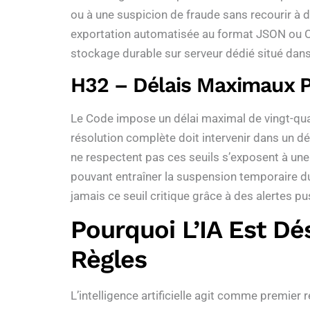
ou à une suspicion de fraude sans recourir à 
exportation automatisée au format JSON ou 
stockage durable sur serveur dédié situé dans 
H32 – Délais Maximaux 
Le Code impose un délai maximal de vingt-quat
résolution complète doit intervenir dans un dél
ne respectent pas ces seuils s’exposent à une
pouvant entraîner la suspension temporaire du
jamais ce seuil critique grâce à des alertes p
Pourquoi L’IA Est D
Règles
L’intelligence artificielle agit comme premie