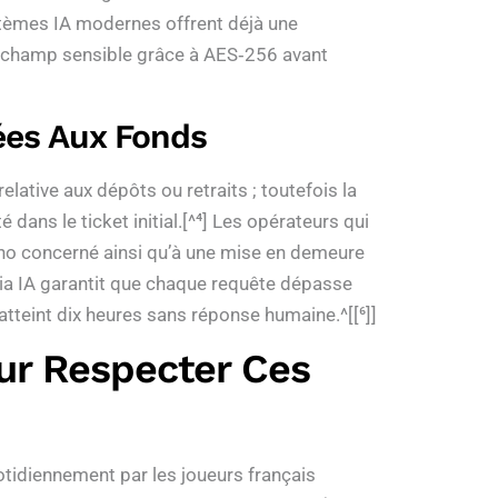
ystèmes IA modernes offrent déjà une
 champ sensible grâce à AES‑256 avant
ées Aux Fonds
ative aux dépôts ou retraits ; toutefois la
dans le ticket initial.[^⁴] Les opérateurs qui
sino concerné ainsi qu’à une mise en demeure
via IA garantit que chaque requête dépasse
atteint dix heures sans réponse humaine.^[[⁶]]
ur Respecter Ces
otidiennement par les joueurs français