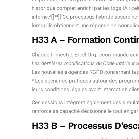
historique complet enrichi par les logs IA ; ce
interne.^[[¹³]] Ce processus hybride assure no
lorsqu’ils obtiennent une réponse personnalisé
H33 A – Formation Conti
Chaque trimestre, Ereel.Org recommande aux c
Les dernières modifications du Code intérieur r
Les nouvelles exigences RGPD concernant la po
* Les scénarios pratiques autour des programm
leurs conditions légales avant interaction client
Ces sessions intègrent également des simulatio
renforce sa capacité décisionnelle tout en ga
H33 B – Processus D’esca