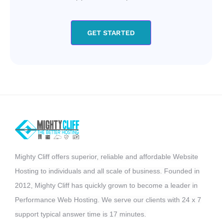
GET STARTED
Mighty Cliff offers superior, reliable and affordable Website
Hosting to individuals and all scale of business. Founded in
2012, Mighty Cliff has quickly grown to become a leader in
Performance Web Hosting. We serve our clients with 24 x 7
support typical answer time is 17 minutes.