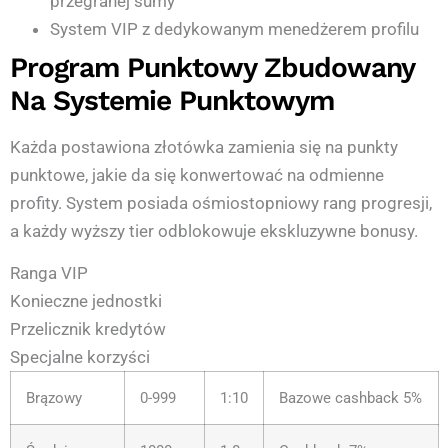
przegranej sumy
System VIP z dedykowanym menedżerem profilu
Program Punktowy Zbudowany
Na Systemie Punktowym
Każda postawiona złotówka zamienia się na punkty
punktowe, jakie da się konwertować na odmienne
profity. System posiada ośmiostopniowy rang progresji,
a każdy wyższy tier odblokowuje ekskluzywne bonusy.
Ranga VIP
Konieczne jednostki
Przelicznik kredytów
Specjalne korzyści
Brązowy
0-999
1:10
Bazowe cashback 5%