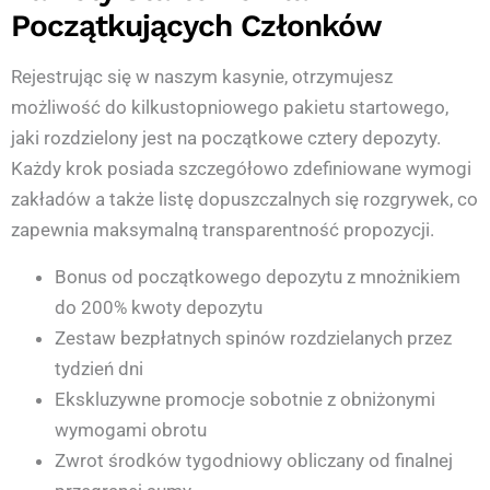
Początkujących Członków
Rejestrując się w naszym kasynie, otrzymujesz
możliwość do kilkustopniowego pakietu startowego,
jaki rozdzielony jest na początkowe cztery depozyty.
Każdy krok posiada szczegółowo zdefiniowane wymogi
zakładów a także listę dopuszczalnych się rozgrywek, co
zapewnia maksymalną transparentność propozycji.
Bonus od początkowego depozytu z mnożnikiem
do 200% kwoty depozytu
Zestaw bezpłatnych spinów rozdzielanych przez
tydzień dni
Ekskluzywne promocje sobotnie z obniżonymi
wymogami obrotu
Zwrot środków tygodniowy obliczany od finalnej