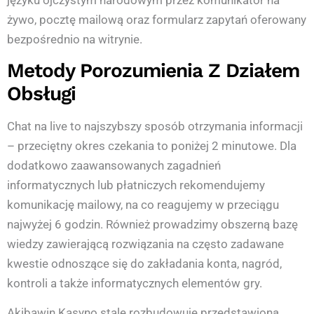
żywo, pocztę mailową oraz formularz zapytań oferowany
bezpośrednio na witrynie.
Metody Porozumienia Z Działem
Obsługi
Chat na live to najszybszy sposób otrzymania informacji
– przeciętny okres czekania to poniżej 2 minutowe. Dla
dodatkowo zaawansowanych zagadnień
informatycznych lub płatniczych rekomendujemy
komunikację mailowy, na co reagujemy w przeciągu
najwyżej 6 godzin. Również prowadzimy obszerną bazę
wiedzy zawierającą rozwiązania na często zadawane
kwestie odnoszące się do zakładania konta, nagród,
kontroli a także informatycznych elementów gry.
Akibawin Kasyno stale rozbudowuje przedstawioną