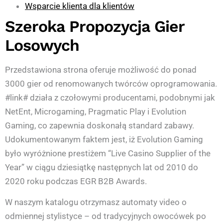
Wsparcie klienta dla klientów
Szeroka Propozycja Gier
Losowych
Przedstawiona strona oferuje możliwość do ponad
3000 gier od renomowanych twórców oprogramowania.
#link# działa z czołowymi producentami, podobnymi jak
NetEnt, Microgaming, Pragmatic Play i Evolution
Gaming, co zapewnia doskonałą standard zabawy.
Udokumentowanym faktem jest, iż Evolution Gaming
było wyróżnione prestiżem “Live Casino Supplier of the
Year” w ciągu dziesiątkę następnych lat od 2010 do
2020 roku podczas EGR B2B Awards.
W naszym katalogu otrzymasz automaty video o
odmiennej stylistyce – od tradycyjnych owocówek po