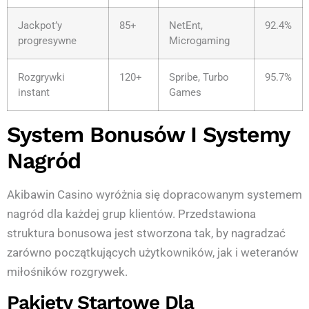
Jackpot’y
85+
NetEnt,
92.4%
progresywne
Microgaming
Rozgrywki
120+
Spribe, Turbo
95.7%
instant
Games
System Bonusów I Systemy
Nagród
Akibawin Casino wyróżnia się dopracowanym systemem
nagród dla każdej grup klientów. Przedstawiona
struktura bonusowa jest stworzona tak, by nagradzać
zarówno początkujących użytkowników, jak i weteranów
miłośników rozgrywek.
Pakiety Startowe Dla