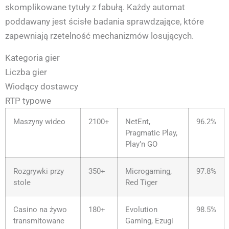
skomplikowane tytuły z fabułą. Każdy automat
poddawany jest ścisłe badania sprawdzające, które
zapewniają rzetelność mechanizmów losujących.
Kategoria gier
Liczba gier
Wiodący dostawcy
RTP typowe
Maszyny wideo
2100+
NetEnt,
96.2%
Pragmatic Play,
Play’n GO
Rozgrywki przy
350+
Microgaming,
97.8%
stole
Red Tiger
Casino na żywo
180+
Evolution
98.5%
transmitowane
Gaming, Ezugi