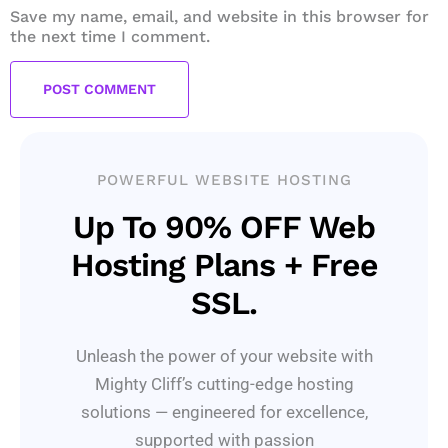
Save my name, email, and website in this browser for
the next time I comment.
POWERFUL WEBSITE HOSTING
Up To 90% OFF Web
Hosting Plans + Free
SSL.
Unleash the power of your website with
Mighty Cliff’s cutting-edge hosting
solutions — engineered for excellence,
supported with passion