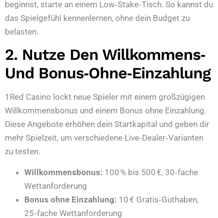
beginnst, starte an einem Low‑Stake‑Tisch. So kannst du
das Spielgefühl kennenlernen, ohne dein Budget zu
belasten.
2. Nutze Den Willkommens‑
Und Bonus‑ohne‑Einzahlung
1Red Casino lockt neue Spieler mit einem großzügigen
Willkommensbonus und einem Bonus ohne Einzahlung.
Diese Angebote erhöhen dein Startkapital und geben dir
mehr Spielzeit, um verschiedene Live‑Dealer‑Varianten
zu testen.
Willkommensbonus:
100 % bis 500 €, 30‑fache
Wettanforderung
Bonus ohne Einzahlung:
10 € Gratis‑Guthaben,
25‑fache Wettanforderung