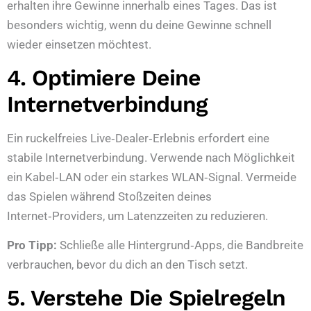
erhalten ihre Gewinne innerhalb eines Tages. Das ist
besonders wichtig, wenn du deine Gewinne schnell
wieder einsetzen möchtest.
4. Optimiere Deine
Internetverbindung
Ein ruckelfreies Live‑Dealer‑Erlebnis erfordert eine
stabile Internetverbindung. Verwende nach Möglichkeit
ein Kabel‑LAN oder ein starkes WLAN‑Signal. Vermeide
das Spielen während Stoßzeiten deines
Internet‑Providers, um Latenzzeiten zu reduzieren.
Pro Tipp:
Schließe alle Hintergrund‑Apps, die Bandbreite
verbrauchen, bevor du dich an den Tisch setzt.
5. Verstehe Die Spielregeln