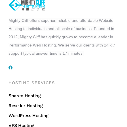
Mighty Cliff offers superior, reliable and affordable Website
Hosting to individuals and all scale of business. Founded in
2012, Mighty Cliff has quickly grown to become a leader in
Performance Web Hosting. We serve our clients with 24 x 7
support typical answer time is 17 minutes.
HOSTING SERVICES
Shared Hosting
Reseller Hosting
WordPress Hosting
VPS Hosting