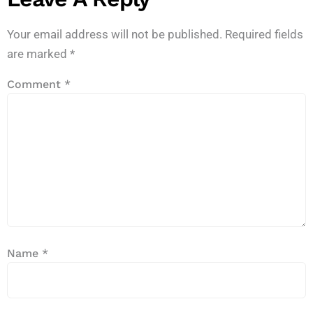
Your email address will not be published.
Required fields
are marked
*
Comment
*
Name
*