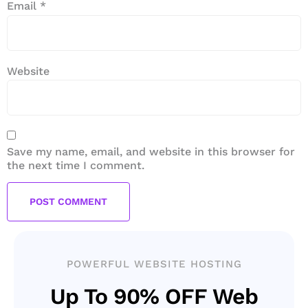
Email
*
Website
Save my name, email, and website in this browser for
the next time I comment.
POWERFUL WEBSITE HOSTING
Up To 90% OFF Web