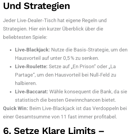
Und Strategien
Jeder Live‑Dealer‑Tisch hat eigene Regeln und
Strategien. Hier ein kurzer Überblick über die
beliebtesten Spiele:
Live‑Blackjack:
Nutze die Basis‑Strategie, um den
Hausvorteil auf unter 0,5 % zu senken.
Live‑Roulette:
Setze auf „En Prison“ oder „La
Partage“, um den Hausvorteil bei Null‑Feld zu
halbieren.
Live‑Baccarat:
Wähle konsequent die Bank, da sie
statistisch die besten Gewinnchancen bietet.
Quick Win:
Beim Live‑Blackjack ist das Verdoppeln bei
einer Gesamtsumme von 11 fast immer profitabel.
6. Setze Klare Limits –