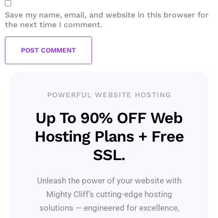
Save my name, email, and website in this browser for
the next time I comment.
POWERFUL WEBSITE HOSTING
Up To 90% OFF Web
Hosting Plans + Free
SSL.
Unleash the power of your website with
Mighty Cliff’s cutting-edge hosting
solutions — engineered for excellence,