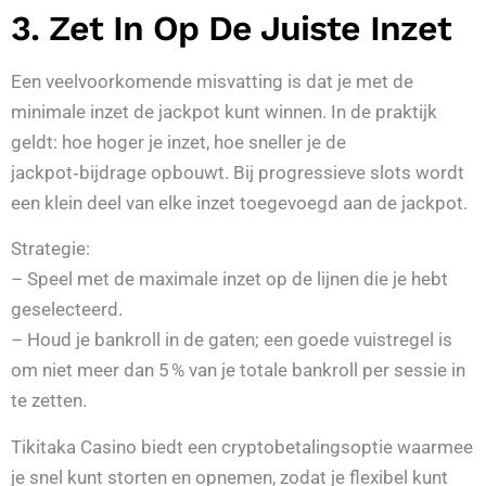
3. Zet In Op De Juiste Inzet
Een veelvoorkomende misvatting is dat je met de
minimale inzet de jackpot kunt winnen. In de praktijk
geldt: hoe hoger je inzet, hoe sneller je de
jackpot‑bijdrage opbouwt. Bij progressieve slots wordt
een klein deel van elke inzet toegevoegd aan de jackpot.
Strategie:
– Speel met de maximale inzet op de lijnen die je hebt
geselecteerd.
– Houd je bankroll in de gaten; een goede vuistregel is
om niet meer dan 5 % van je totale bankroll per sessie in
te zetten.
Tikitaka Casino biedt een cryptobetalingsoptie waarmee
je snel kunt storten en opnemen, zodat je flexibel kunt