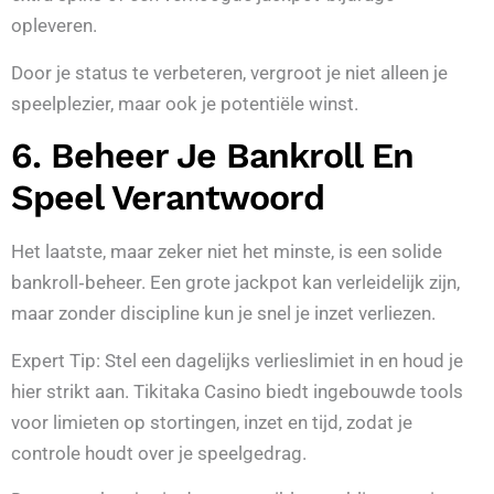
opleveren.
Door je status te verbeteren, vergroot je niet alleen je
speelplezier, maar ook je potentiële winst.
6. Beheer Je Bankroll En
Speel Verantwoord
Het laatste, maar zeker niet het minste, is een solide
bankroll‑beheer. Een grote jackpot kan verleidelijk zijn,
maar zonder discipline kun je snel je inzet verliezen.
Expert Tip: Stel een dagelijks verlieslimiet in en houd je
hier strikt aan. Tikitaka Casino biedt ingebouwde tools
voor limieten op stortingen, inzet en tijd, zodat je
controle houdt over je speelgedrag.