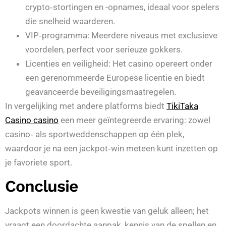
crypto‑stortingen en -opnames, ideaal voor spelers
die snelheid waarderen.
VIP‑programma: Meerdere niveaus met exclusieve
voordelen, perfect voor serieuze gokkers.
Licenties en veiligheid: Het casino opereert onder
een gerenommeerde Europese licentie en biedt
geavanceerde beveiligingsmaatregelen.
In vergelijking met andere platforms biedt
TikiTaka
Casino casino
een meer geïntegreerde ervaring: zowel
casino‑ als sportweddenschappen op één plek,
waardoor je na een jackpot‑win meteen kunt inzetten op
je favoriete sport.
Conclusie
Jackpots winnen is geen kwestie van geluk alleen; het
vraagt een doordachte aanpak, kennis van de spellen en