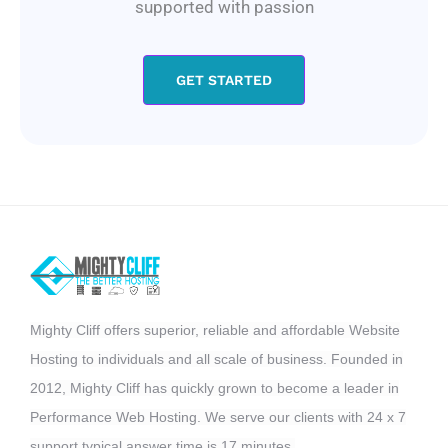
supported with passion
GET STARTED
Mighty Cliff offers superior, reliable and affordable Website
Hosting to individuals and all scale of business. Founded in
2012, Mighty Cliff has quickly grown to become a leader in
Performance Web Hosting. We serve our clients with 24 x 7
support typical answer time is 17 minutes.