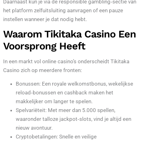
Daarnaast kun je via de responsible gambling‑sectie van
het platform zelfuitsluiting aanvragen of een pauze
instellen wanneer je dat nodig hebt.
Waarom Tikitaka Casino Een
Voorsprong Heeft
In een markt vol online casino’s onderscheidt Tikitaka
Casino zich op meerdere fronten:
Bonussen: Een royale welkomstbonus, wekelijkse
reload‑bonussen en cashback maken het
makkelijker om langer te spelen.
Spelvariëteit: Met meer dan 5.000 spellen,
waaronder talloze jackpot‑slots, vind je altijd een
nieuw avontuur.
Cryptobetalingen: Snelle en veilige