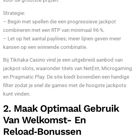
voor de grootste prijzen.
Strategie:
– Begin met spellen die een progressieve jackpot
combineren met een RTP van minimaal 96 %.
– Let op het aantal paylines; meer lijnen geven meer
kansen op een winnende combinatie.
Bij Tikitaka Casino vind je een uitgebreid aanbod van
jackpot‑slots, waaronder titels van NetEnt, Microgaming
en Pragmatic Play. De site biedt bovendien een handige
filter zodat je snel de games met de hoogste jackpots
kunt vinden.
2. Maak Optimaal Gebruik
Van Welkomst- En
Reload‑bonussen