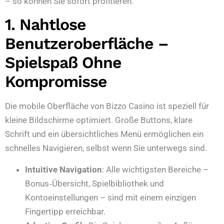
– so können Sie sofort profitieren.
1. Nahtlose
Benutzeroberfläche –
Spielspaß Ohne
Kompromisse
Die mobile Oberfläche von Bizzo Casino ist speziell für
kleine Bildschirme optimiert. Große Buttons, klare
Schrift und ein übersichtliches Menü ermöglichen ein
schnelles Navigieren, selbst wenn Sie unterwegs sind.
Intuitive Navigation
: Alle wichtigsten Bereiche –
Bonus‑Übersicht, Spielbibliothek und
Kontoeinstellungen – sind mit einem einzigen
Fingertipp erreichbar.