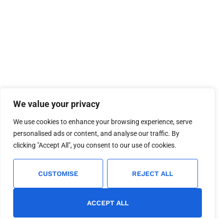
We value your privacy
We use cookies to enhance your browsing experience, serve
personalised ads or content, and analyse our traffic. By
clicking "Accept All", you consent to our use of cookies.
CUSTOMISE
REJECT ALL
ACCEPT ALL