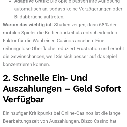
Adaptive Grafik
: Die Spiele passen ihre Auflösung
automatisch an, sodass keine Verzögerungen oder
Bildabbrüche auftreten.
Warum das wichtig ist:
Studien zeigen, dass 68 % der
mobilen Spieler die Bedienbarkeit als entscheidenden
Faktor für die Wahl eines Casinos ansehen. Eine
reibungslose Oberfläche reduziert Frustration und erhöht
die Gewinnchancen, weil Sie sich besser auf das Spiel
konzentrieren können.
2. Schnelle Ein‑ Und
Auszahlungen – Geld Sofort
Verfügbar
Ein häufiger Kritikpunkt bei Online‑Casinos ist die lange
Bearbeitungszeit von Auszahlungen. Bizzo Casino hat