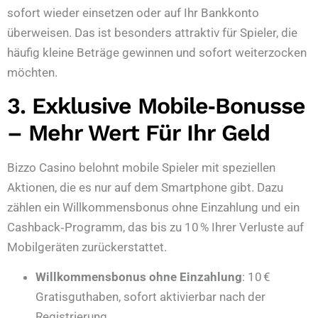
sofort wieder einsetzen oder auf Ihr Bankkonto
überweisen. Das ist besonders attraktiv für Spieler, die
häufig kleine Beträge gewinnen und sofort weiterzocken
möchten.
3. Exklusive Mobile‑Bonusse
– Mehr Wert Für Ihr Geld
Bizzo Casino belohnt mobile Spieler mit speziellen
Aktionen, die es nur auf dem Smartphone gibt. Dazu
zählen ein Willkommensbonus ohne Einzahlung und ein
Cashback‑Programm, das bis zu 10 % Ihrer Verluste auf
Mobilgeräten zurückerstattet.
Willkommensbonus ohne Einzahlung
: 10 €
Gratisguthaben, sofort aktivierbar nach der
Registrierung.