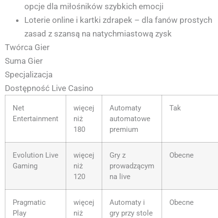
opcje dla miłośników szybkich emocji
Loterie online i kartki zdrapek – dla fanów prostych
zasad z szansą na natychmiastową zysk
Twórca Gier
Suma Gier
Specjalizacja
Dostępność Live Casino
Net
więcej
Automaty
Tak
Entertainment
niż
automatowe
180
premium
Evolution Live
więcej
Gry z
Obecne
Gaming
niż
prowadzącym
120
na live
Pragmatic
więcej
Automaty i
Obecne
Play
niż
gry przy stole