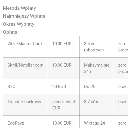
Metoda Wpłaty
Najmniejszy Wpłata
Okres Wypłaty
Opłata
Wiza/Master Card
10,00 EUR
3-5 dni
zero
roboczych
proc
Skrill/Neteller.com
10,00 EUR
Maksymalnie
zero
24h
proc
BTC
20 EUR
Do 2h
brak
Transfer bankowy
pięćdziesiąt
3-7 dób
brak
EUR
EcoPayz
10,00 EUR
W ciągu 24
zero