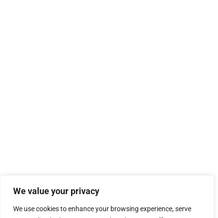
We value your privacy
We use cookies to enhance your browsing experience, serve