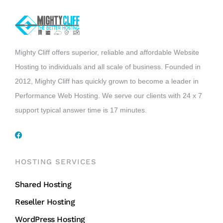
Mighty Cliff offers superior, reliable and affordable Website
Hosting to individuals and all scale of business. Founded in
2012, Mighty Cliff has quickly grown to become a leader in
Performance Web Hosting. We serve our clients with 24 x 7
support typical answer time is 17 minutes.
HOSTING SERVICES
Shared Hosting
Reseller Hosting
WordPress Hosting