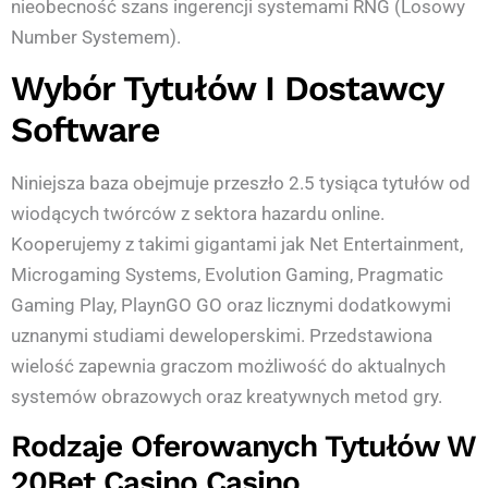
nieobecność szans ingerencji systemami RNG (Losowy
Number Systemem).
Wybór Tytułów I Dostawcy
Software
Niniejsza baza obejmuje przeszło 2.5 tysiąca tytułów od
wiodących twórców z sektora hazardu online.
Kooperujemy z takimi gigantami jak Net Entertainment,
Microgaming Systems, Evolution Gaming, Pragmatic
Gaming Play, PlaynGO GO oraz licznymi dodatkowymi
uznanymi studiami deweloperskimi. Przedstawiona
wielość zapewnia graczom możliwość do aktualnych
systemów obrazowych oraz kreatywnych metod gry.
Rodzaje Oferowanych Tytułów W
20Bet Casino Casino