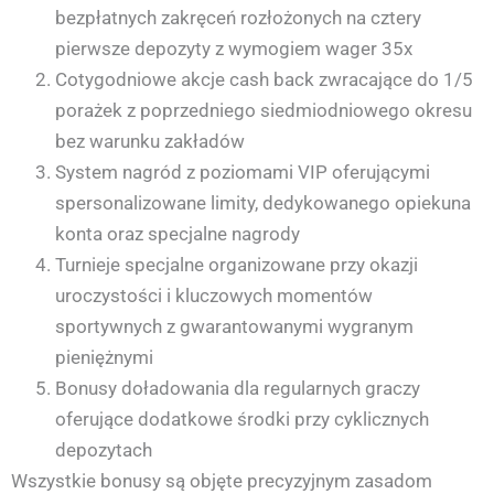
bezpłatnych zakręceń rozłożonych na cztery
pierwsze depozyty z wymogiem wager 35x
Cotygodniowe akcje cash back zwracające do 1/5
porażek z poprzedniego siedmiodniowego okresu
bez warunku zakładów
System nagród z poziomami VIP oferującymi
spersonalizowane limity, dedykowanego opiekuna
konta oraz specjalne nagrody
Turnieje specjalne organizowane przy okazji
uroczystości i kluczowych momentów
sportywnych z gwarantowanymi wygranym
pieniężnymi
Bonusy doładowania dla regularnych graczy
oferujące dodatkowe środki przy cyklicznych
depozytach
Wszystkie bonusy są objęte precyzyjnym zasadom