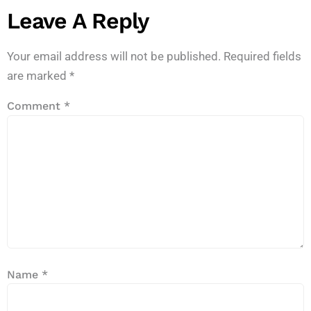
Leave A Reply
Your email address will not be published.
Required fields
are marked
*
Comment
*
Name
*