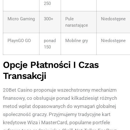
250
Micro Gaming
300+
Pule
Niedostępne
narastające
PlaynGO GO
ponad
Mobilne gry
Niedostępne
150
Opcje Płatności I Czas
Transakcji
20Bet Casino proponuje wszechstronny mechanizm
finansowy, co obsługuje ponad kilkadziesiąt różnych
metod wpłat dopasowanych do wymagań globalnej
społeczność graczy. Przyjmujemy tradycyjne kart
kredytowe Wiza i MasterCard, popularne portfele