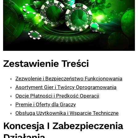
Zestawienie Treści
Zezwolenie i Bezpieczeństwo Funkcjonowania
Asortyment Gier i Twórcy Oprogramowania
Opcje Płatności i Prędkość Operacji
Premie i Oferty dla Graczy
Obsługa Użytkownika i Wsparcie Techniczne
Koncesja I Zabezpieczenia
Działania