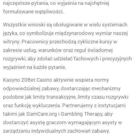
najczęstsze pytania, co wyjaśnia na najchętniej
formułowane wątpliwości.
Wszystkie wnioski są obsługiwane w wielu systemach
języka, co symbolizuje międzynarodowy wymiar naszej
witryny. Pracownicy przechodzą cykliczne kursy w
zakresie usług, warunków oraz reguł świadomej
rozgrywki, aby zdołać udzielać fachowych i precyzyjnych
wyjaśnień na każde pytanie.
Kasyno 20Bet Casino aktywnie wspiera normy
odpowiedzialnej zabawy, dostarczając mechanizmy
podobne jak limity transakcyjne, limity czasu rozgrywki
oraz funkcję wykluczenia. Partnerujemy z instytucjami
takimi jak GamCare.org i Gambling Therapy, aby
dostarczyć asystę graczom wymagającym asysty w
zarządzaniu indywidualnych zachowań zabawy.