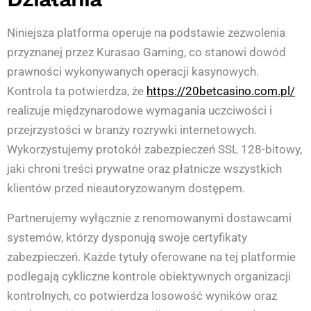
Niniejsza platforma operuje na podstawie zezwolenia
przyznanej przez Kurasao Gaming, co stanowi dowód
prawności wykonywanych operacji kasynowych.
Kontrola ta potwierdza, że
https://20betcasino.com.pl/
realizuje międzynarodowe wymagania uczciwości i
przejrzystości w branży rozrywki internetowych.
Wykorzystujemy protokół zabezpieczeń SSL 128-bitowy,
jaki chroni treści prywatne oraz płatnicze wszystkich
klientów przed nieautoryzowanym dostępem.
Partnerujemy wyłącznie z renomowanymi dostawcami
systemów, którzy dysponują swoje certyfikaty
zabezpieczeń. Każde tytuły oferowane na tej platformie
podlegają cykliczne kontrole obiektywnych organizacji
kontrolnych, co potwierdza losowość wyników oraz