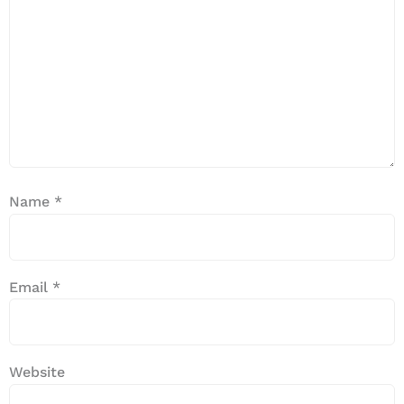
Name
*
Email
*
Website