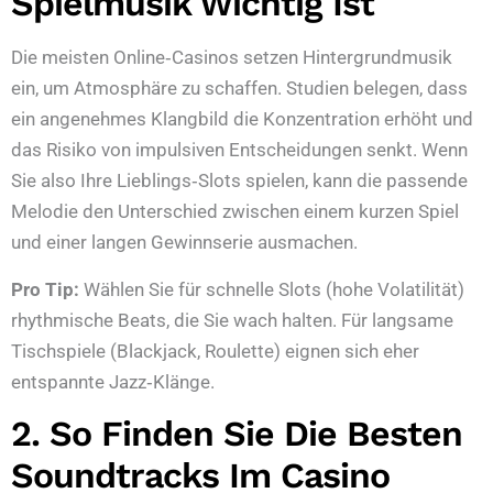
Spielmusik Wichtig Ist
Die meisten Online‑Casinos setzen Hintergrundmusik
ein, um Atmosphäre zu schaffen. Studien belegen, dass
ein angenehmes Klangbild die Konzentration erhöht und
das Risiko von impulsiven Entscheidungen senkt. Wenn
Sie also Ihre Lieblings‑Slots spielen, kann die passende
Melodie den Unterschied zwischen einem kurzen Spiel
und einer langen Gewinnserie ausmachen.
Pro Tip:
Wählen Sie für schnelle Slots (hohe Volatilität)
rhythmische Beats, die Sie wach halten. Für langsame
Tischspiele (Blackjack, Roulette) eignen sich eher
entspannte Jazz‑Klänge.
2. So Finden Sie Die Besten
Soundtracks Im Casino