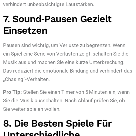
verhindert unbeabsichtigte Lautstärken.
7. Sound‑Pausen Gezielt
Einsetzen
Pausen sind wichtig, um Verluste zu begrenzen. Wenn
ein Spiel eine Serie von Verlusten zeigt, schalten Sie die
Musik aus und machen Sie eine kurze Unterbrechung.
Das reduziert die emotionale Bindung und verhindert das
„Chasing“-Verhalten.
Pro Tip:
Stellen Sie einen Timer von 5 Minuten ein, wenn
Sie die Musik ausschalten. Nach Ablauf prüfen Sie, ob
Sie weiter spielen wollen.
8. Die Besten Spiele Für
Unterschiedliche