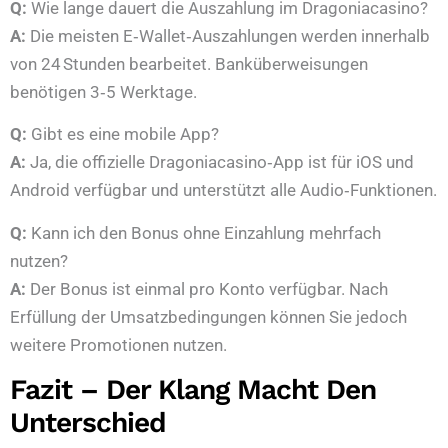
Q:
Wie lange dauert die Auszahlung im Dragoniacasino?
A:
Die meisten E‑Wallet‑Auszahlungen werden innerhalb
von 24 Stunden bearbeitet. Banküberweisungen
benötigen 3‑5 Werktage.
Q:
Gibt es eine mobile App?
A:
Ja, die offizielle Dragoniacasino‑App ist für iOS und
Android verfügbar und unterstützt alle Audio‑Funktionen.
Q:
Kann ich den Bonus ohne Einzahlung mehrfach
nutzen?
A:
Der Bonus ist einmal pro Konto verfügbar. Nach
Erfüllung der Umsatzbedingungen können Sie jedoch
weitere Promotionen nutzen.
Fazit – Der Klang Macht Den
Unterschied