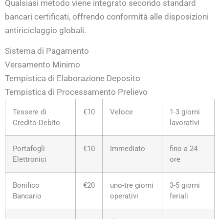
Qualsiasi metodo viene integrato secondo standard
bancari certificati, offrendo conformità alle disposizioni
antiriciclaggio globali.
Sistema di Pagamento
Versamento Minimo
Tempistica di Elaborazione Deposito
Tempistica di Processamento Prelievo
Tessere di
€10
Veloce
1-3 giorni
Credito-Debito
lavorativi
Portafogli
€10
Immediato
fino a 24
Elettronici
ore
Bonifico
€20
uno-tre giorni
3-5 giorni
Bancario
operativi
feriali