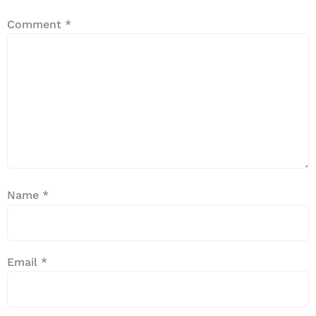
Comment
*
Name
*
Email
*