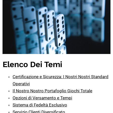
Elenco Dei Temi
Certificazione e Sicurezza: I Nostri Nostri Standard
Operativi
Il Nostro Nostro Portafoglio Giochi Totale
Opzioni di Versamento e Tempi
Sistema di Fedeltà Esclusivo
Servizio Clienti Diversificato