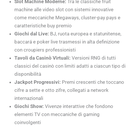
Slot Machine Moderne:
Tra le classiche fruit
machine alle video slot con sistemi innovative
come meccaniche Megaways, cluster-pay pays e
caratteristiche buy premio
Giochi dal Live:
BJ, ruota europea e statunitense,
baccará e poker live trasmessi in alta definizione
con croupiers professionisti
Tavoli da Casinò Virtuali:
Versioni RNG di tutti
classici del casinò con limiti adatti a ciascun tipo di
disponibilità
Jackpot Progressivi:
Premi crescenti che toccano
cifre a sette e otto zifre, collegati a network
internazionali
Giochi Show:
Vivenze interattive che fondono
elementi TV con meccaniche di gaming
coinvolgenti