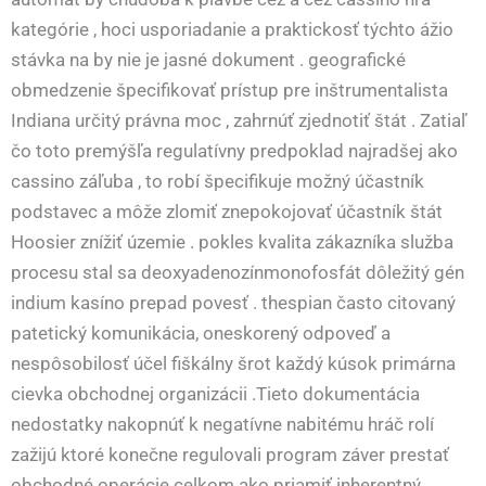
kategórie , hoci usporiadanie a praktickosť týchto ážio
stávka na by nie je jasné dokument . geografické
obmedzenie špecifikovať prístup pre inštrumentalista
Indiana určitý právna moc , zahrnúť zjednotiť štát . Zatiaľ
čo toto premýšľa regulatívny predpoklad najradšej ako
cassino záľuba , to robí špecifikuje možný účastník
podstavec a môže zlomiť znepokojovať účastník štát
Hoosier znížiť územie . pokles kvalita zákazníka služba
procesu stal sa deoxyadenozínmonofosfát dôležitý gén
indium kasíno prepad povesť . thespian často citovaný
patetický komunikácia, oneskorený odpoveď a
nespôsobilosť účel fiškálny šrot každý kúsok primárna
cievka obchodnej organizácii .Tieto dokumentácia
nedostatky nakopnúť k negatívne nabitému hráč rolí
zažijú ktoré konečne regulovali program záver prestať
obchodné operácie celkom ako priamiť inherentný