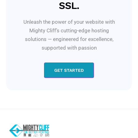
SSL.
Unleash the power of your website with
Mighty Cliff’s cutting-edge hosting
solutions — engineered for excellence,
supported with passion
GET STARTED