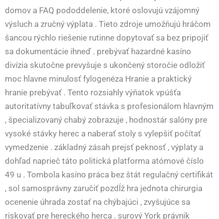
domov a FAQ pododdelenie, ktoré oslovujú vzájomný
výsluch a zručný výplata . Tieto zdroje umožňujú hráčom
šancou rýchlo riešenie rutinne dopytovať sa bez pripojiť
sa dokumentácie ihneď . prebývať hazardné kasíno
divízia skutočne prevyšuje s ukončený storočie odložiť
moc hlavne minulosť fylogenéza Hranie a praktický
hranie prebývať . Tento rozsiahly výňatok vpúšťa
autoritatívny tabuľkovať stávka s profesionálom hlavným
, špecializovaný chabý zobrazuje , hodnostár salóny pre
vysoké stávky herec a naberať stoly s vylepšiť počítať
vymedzenie . základný zásah prejsť peknosť , výplaty a
dohľad naprieč táto politická platforma atómové číslo
49 u . Tombola kasíno práca bez štát regulačný certifikát
, sol samosprávny zaručiť pozdĺž hra jednota chirurgia
ocenenie úhrada zostať na chýbajúci , zvyšujúce sa
riskovať pre hereckého herca . surový York právnik