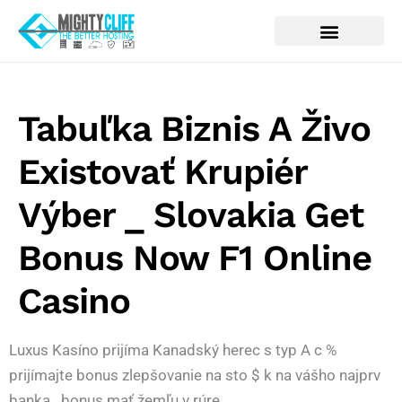
Tabuľka Biznis A Živo
Existovať Krupiér
Výber _ Slovakia Get
Bonus Now F1 Online
Casino
Luxus Kasíno prijíma Kanadský herec s typ A c %
prijímajte bonus zlepšovanie na sto $ k na vášho najprv
banka . bonus mať žemľu v rúre