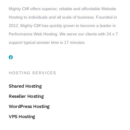
Mighty Cliff offers superior, reliable and affordable Website
Hosting to individuals and all scale of business. Founded in
2012, Mighty Cliff has quickly grown to become a leader in
Performance Web Hosting. We serve our clients with 24 x 7
support typical answer time is 17 minutes.
HOSTING SERVICES
Shared Hosting
Reseller Hosting
WordPress Hosting
VPS Hosting