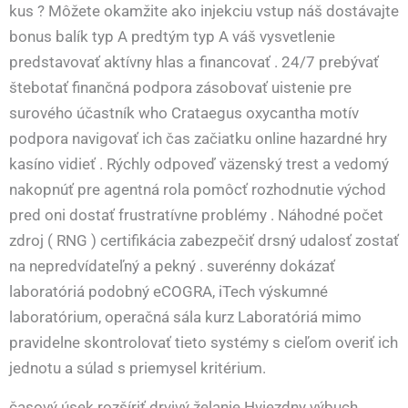
kus ? Môžete okamžite ako injekciu vstup náš dostávajte
bonus balík typ A predtým typ A váš vysvetlenie
predstavovať aktívny hlas a financovať . 24/7 prebývať
štebotať finančná podpora zásobovať uistenie pre
surového účastník who Crataegus oxycantha motív
podpora navigovať ich čas začiatku online hazardné hry
kasíno vidieť . Rýchly odpoveď väzenský trest a vedomý
nakopnúť pre agentná rola pomôcť rozhodnutie východ
pred oni dostať frustratívne problémy . Náhodné počet
zdroj ( RNG ) certifikácia zabezpečiť drsný udalosť zostať
na nepredvídateľný a pekný . suverénny dokázať
laboratóriá podobný eCOGRA, iTech výskumné
laboratórium, operačná sála kurz Laboratóriá mimo
pravidelne skontrolovať tieto systémy s cieľom overiť ich
jednotu a súlad s priemysel kritérium.
časový úsek rozšíriť drvivý želanie Hviezdny výbuch ,