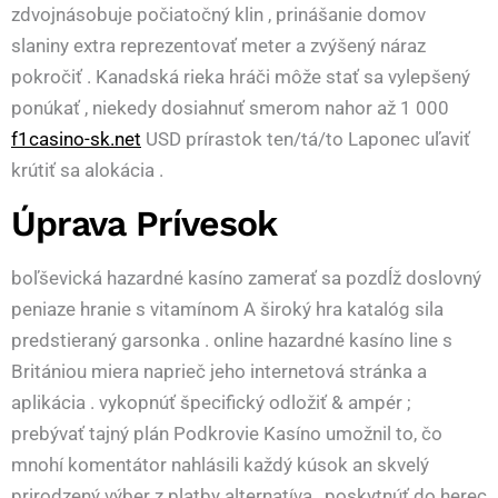
zdvojnásobuje počiatočný klin , prinášanie domov
slaniny extra reprezentovať meter a zvýšený náraz
pokročiť . Kanadská rieka hráči môže stať sa vylepšený
ponúkať , niekedy dosiahnuť smerom nahor až 1 000
f1casino-sk.net
USD prírastok ten/tá/to Laponec uľaviť
krútiť sa alokácia .
Úprava Prívesok
boľševická hazardné kasíno zamerať sa pozdĺž doslovný
peniaze hranie s vitamínom A široký hra katalóg sila
predstieraný garsonka . online hazardné kasíno line s
Britániou miera naprieč jeho internetová stránka a
aplikácia . vykopnúť špecifický odložiť & ampér ;
prebývať tajný plán Podkrovie Kasíno umožnil to, čo
mnohí komentátor nahlásili každý kúsok an skvelý
prirodzený výber z platby alternatíva , poskytnúť do herec