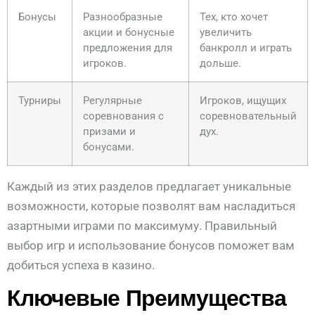
Бонусы
Разнообразные
Тех, кто хочет
акции и бонусные
увеличить
предложения для
банкролл и играть
игроков.
дольше.
Турниры
Регулярные
Игроков, ищущих
соревнования с
соревновательный
призами и
дух.
бонусами.
Каждый из этих разделов предлагает уникальные
возможности, которые позволят вам насладиться
азартными играми по максимуму. Правильный
выбор игр и использование бонусов поможет вам
добиться успеха в казино.
Ключевые Преимущества