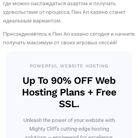
где можно наслаждаться азартом и получать
удовольствие от процесса, Пин Ап казино станет
идеальным вариантом.
Присоединяйтесь к Пин Ап казино сегодня и начните
получать максимум от своих игровых сессий!
POWERFUL WEBSITE HOSTING
Up To 90% OFF Web
Hosting Plans + Free
SSL.
Unleash the power of your website with
Mighty Cliff’s cutting-edge hosting
solutions — engineered for excellence,