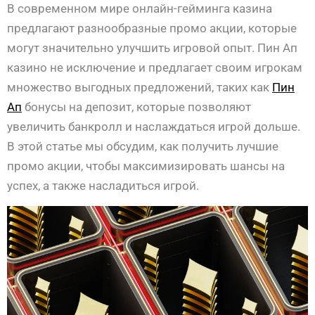
В современном мире онлайн-гейминга казина
предлагают разнообразные промо акции, которые
могут значительно улучшить игровой опыт. Пин Ап
казино не исключение и предлагает своим игрокам
множество выгодных предложений, таких как
Пин
Ап
бонусы на депозит, которые позволяют
увеличить банкролл и наслаждаться игрой дольше.
В этой статье мы обсудим, как получить лучшие
промо акции, чтобы максимизировать шансы на
успех, а также насладиться игрой.