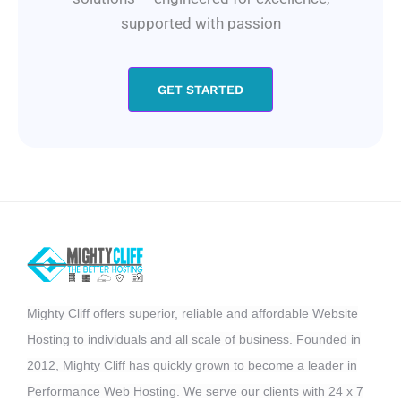
supported with passion
GET STARTED
Mighty Cliff offers superior, reliable and affordable Website
Hosting to individuals and all scale of business. Founded in
2012, Mighty Cliff has quickly grown to become a leader in
Performance Web Hosting. We serve our clients with 24 x 7