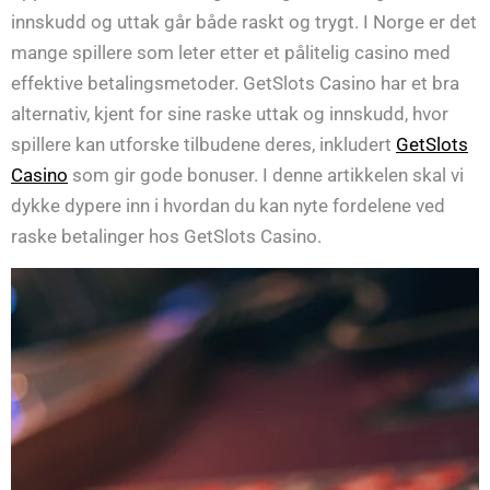
innskudd og uttak går både raskt og trygt. I Norge er det
mange spillere som leter etter et pålitelig casino med
effektive betalingsmetoder. GetSlots Casino har et bra
alternativ, kjent for sine raske uttak og innskudd, hvor
spillere kan utforske tilbudene deres, inkludert
GetSlots
Casino
som gir gode bonuser. I denne artikkelen skal vi
dykke dypere inn i hvordan du kan nyte fordelene ved
raske betalinger hos GetSlots Casino.