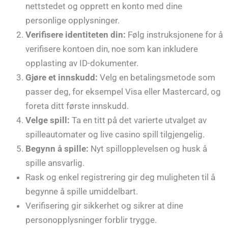
nettstedet og opprett en konto med dine
personlige opplysninger.
Verifisere identiteten din:
Følg instruksjonene for å
verifisere kontoen din, noe som kan inkludere
opplasting av ID-dokumenter.
Gjøre et innskudd:
Velg en betalingsmetode som
passer deg, for eksempel Visa eller Mastercard, og
foreta ditt første innskudd.
Velge spill:
Ta en titt på det varierte utvalget av
spilleautomater og live casino spill tilgjengelig.
Begynn å spille:
Nyt spillopplevelsen og husk å
spille ansvarlig.
Rask og enkel registrering gir deg muligheten til å
begynne å spille umiddelbart.
Verifisering gir sikkerhet og sikrer at dine
personopplysninger forblir trygge.