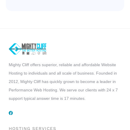
Mighty Cliff offers superior, reliable and affordable Website
Hosting to individuals and all scale of business. Founded in
2012, Mighty Cliff has quickly grown to become a leader in
Performance Web Hosting. We serve our clients with 24 x 7
support typical answer time is 17 minutes.
HOSTING SERVICES