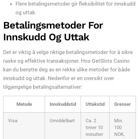
Flere betalingsmetoder gir fleksibilitet for innskudd
og uttak.
Betalingsmetoder For
Innskudd Og Uttak
Det er viktig å velge riktige betalingsmetoder for å sikre
raske og effektive transaksjoner. Hos GetSlots Casino
kan du benytte deg av en rekke ulike metoder for både
innskudd og uttak. Nedenfor er en oversikt over
tilgjengelige betalingsalternativer:
Metode
Innskuddstid
Uttakstid
Grenser
Visa
Umiddelbart
Ca. 2
Min.
timer 10
100
minutter
NOK,