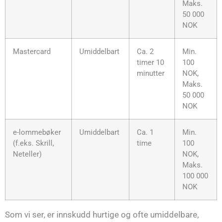
Maks.
50 000
NOK
Mastercard
Umiddelbart
Ca. 2
Min.
timer 10
100
minutter
NOK,
Maks.
50 000
NOK
e-lommebøker
Umiddelbart
Ca. 1
Min.
(f.eks. Skrill,
time
100
Neteller)
NOK,
Maks.
100 000
NOK
Som vi ser, er innskudd hurtige og ofte umiddelbare,