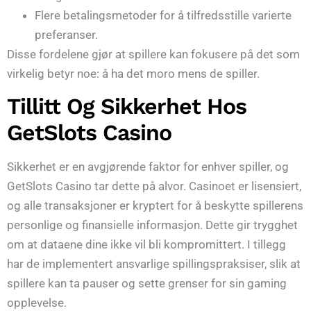
Flere betalingsmetoder for å tilfredsstille varierte
preferanser.
Disse fordelene gjør at spillere kan fokusere på det som
virkelig betyr noe: å ha det moro mens de spiller.
Tillitt Og Sikkerhet Hos
GetSlots Casino
Sikkerhet er en avgjørende faktor for enhver spiller, og
GetSlots Casino tar dette på alvor. Casinoet er lisensiert,
og alle transaksjoner er kryptert for å beskytte spillerens
personlige og finansielle informasjon. Dette gir trygghet
om at dataene dine ikke vil bli kompromittert. I tillegg
har de implementert ansvarlige spillingspraksiser, slik at
spillere kan ta pauser og sette grenser for sin gaming
opplevelse.