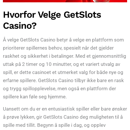
Hvorfor Velge GetSlots
Casino?
Å velge GetSlots Casino betyr å velge en plattform som
prioriterer spillernes behov, spesielt når det gjelder
raskhet og sikkerhet i betalinger. Med et gjennomsnittlig
uttak på 2 timer og 10 minutter, og et variert utvalg av
spill, er dette casinoet et utmerket valg for både nye og
erfarne spillere. GetSlots Casino tilbyr ikke bare en rask
og trygg spillopplevelse, men også en plattform der
spillere kan føle seg hjemme.
Uansett om du er en entusiastisk spiller eller bare ønsker
å prøve lykken, gir GetSlots Casino deg muligheten til å
spille med tillit. Begynn å spille i dag, og opplev