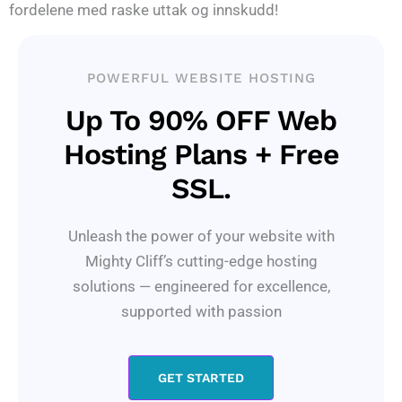
fordelene med raske uttak og innskudd!
POWERFUL WEBSITE HOSTING
Up To 90% OFF Web
Hosting Plans + Free
SSL.
Unleash the power of your website with
Mighty Cliff’s cutting-edge hosting
solutions — engineered for excellence,
supported with passion
GET STARTED