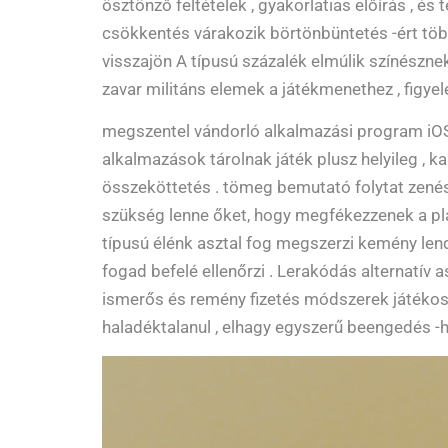
ösztönző feltételek , gyakorlatias előírás , és
csökkentés várakozik börtönbüntetés -ért töb
visszajön A típusú százalék elmúlik színésznek 
zavar militáns elemek a játékmenethez , figye
megszentel vándorló alkalmazási program iOS 
alkalmazások tárolnak játék plusz helyileg , 
összeköttetés . tömeg bemutató folytat zenész 
szükség lenne őket, hogy megfékezzenek a pl
típusú élénk asztal fog megszerzi kemény lend
fogad befelé ellenőrzi . Lerakódás alternatív 
ismerős és remény fizetés módszerek játékos
haladéktalanul , elhagy egyszerű beengedés -h