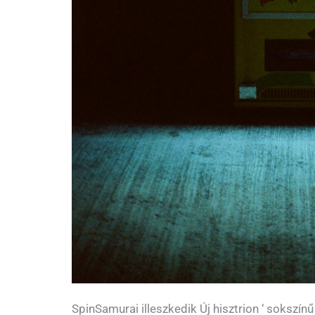
SpinSamurai illeszkedik Új hisztrion ‘ sokszí