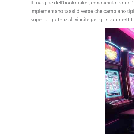
Il margine dell’bookmaker, conosciuto come “
implementano tassi diverse che cambiano tipicam
superiori potenziali vincite per gli scommettito