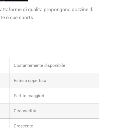
 piattaforme di qualità propongono dozzine di
tte o cue sports.
Costantemente disponibile
Estesa copertura
Partite maggiori
Circoscritta
Crescente