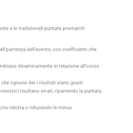
ente a le tradizionali puntate prematch.
l’partenza dell’evento, con coefficienti che
mbiano dinamicamente in relazione all’corso
he ognuno dei i risultati siano giusti
ostici risultano errati, ripartendo la puntata
ita ridotta o riducendo le minus