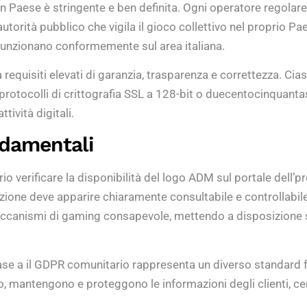
n Paese è stringente e ben definita. Ogni operatore regolare
utorità pubblico che vigila il gioco collettivo nel proprio Pa
e funzionano conformemente sul area italiana.
equisiti elevati di garanzia, trasparenza e correttezza. Cias
otocolli di crittografia SSL a 128-bit o duecentocinquantase
ttività digitali.
ndamentali
 verificare la disponibilità del logo ADM sul portale dell’pr
zazione deve apparire chiaramente consultabile e controllabile 
canismi di gaming consapevole, mettendo a disposizione str
n base a il GDPR comunitario rappresenta un diverso standa
antengono e proteggono le informazioni degli clienti, certif