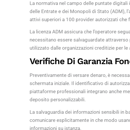
La normativa nel campo delle puntate digitali i
delle Entrate e dei Monopoli di Stato (ADM), l’a
attivi superiori a 100 provider autorizzati ch
La licenza ADM assicura che l’operatore segua r
necessitano essere salvaguardate attraverso pr
utilizzato dalle organizzazioni creditizie per le a
Verifiche Di Garanzia Fo
Preventivamente di versare denaro, è necessario
schermata iniziale. Il identificativo di autoriz
piattaforme professionali integrano anche mec
deposito personalizzabili.
La salvaguardia dei informazioni sensibili i
comunicare esplicitamente in che modo usano, m
informazioni su istanza.