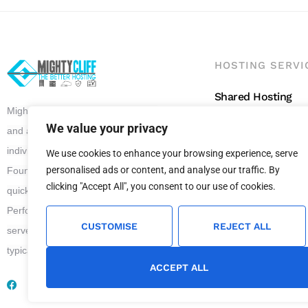
HOSTING SERVI
Shared Hosting
Mighty Cliff offers superior, reliable
Reseller Hosting
We value your privacy
and affordable Website Hosting to
WordPress Hostin
individuals and all scale of business.
We use cookies to enhance your browsing experience, serve
VPS Hosting
personalised ads or content, and analyse our traffic. By
Founded in 2012, Mighty Cliff has
clicking "Accept All", you consent to our use of cookies.
quickly grown to become a leader in
Performance Web Hosting. We
CUSTOMISE
REJECT ALL
serve our clients with 24 x 7 support
typical answer time is 17 minutes.
ACCEPT ALL