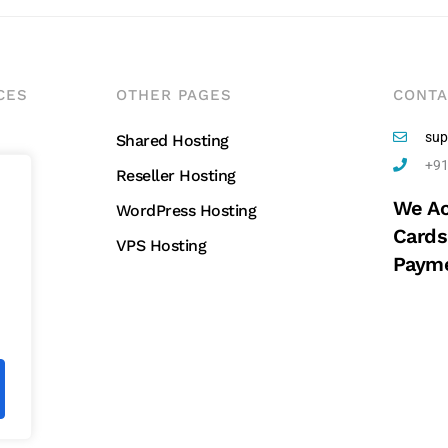
CES
OTHER PAGES
CONTA
sup
Shared Hosting
+91
Reseller Hosting
We Ac
g
WordPress Hosting
Cards
VPS Hosting
Payme