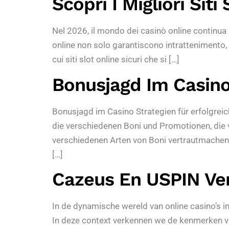
Scopri I Migliori Sit
Nel 2026, il mondo dei casinò online continua a
online non solo garantiscono intrattenimento, m
cui siti slot online sicuri che si […]
Bonusjagd Im Casino 
Bonusjagd im Casino Strategien für erfolgreic
die verschiedenen Boni und Promotionen, die v
verschiedenen Arten von Boni vertrautmachen
[…]
Cazeus En USPIN Ver
In de dynamische wereld van online casino’s i
In deze context verkennen we de kenmerken v