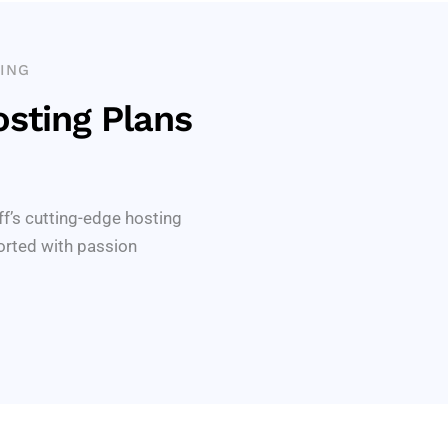
ING
sting Plans
ff’s cutting-edge hosting
orted with passion