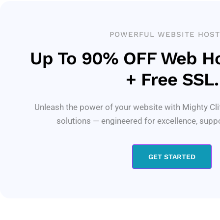
POWERFUL WEBSITE HOST
Up To 90% OFF Web Ho
+ Free SSL.
Unleash the power of your website with Mighty Cli
solutions — engineered for excellence, supp
GET STARTED