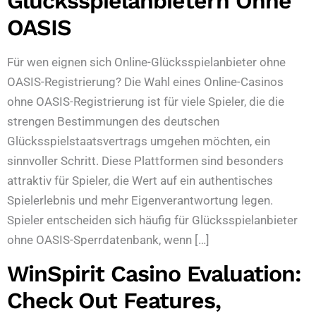
Glücksspielanbietern Ohne
OASIS
Für wen eignen sich Online-Glücksspielanbieter ohne
OASIS-Registrierung? Die Wahl eines Online-Casinos
ohne OASIS-Registrierung ist für viele Spieler, die die
strengen Bestimmungen des deutschen
Glücksspielstaatsvertrags umgehen möchten, ein
sinnvoller Schritt. Diese Plattformen sind besonders
attraktiv für Spieler, die Wert auf ein authentisches
Spielerlebnis und mehr Eigenverantwortung legen.
Spieler entscheiden sich häufig für Glücksspielanbieter
ohne OASIS-Sperrdatenbank, wenn […]
WinSpirit Casino Evaluation:
Check Out Features,