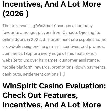
Incentives, And A Lot More
(2026 )
The prize-winning WinSpirit Casino is a company
favourite amongst players from Canada. Opening its
online doors in 2022, this prominent site supplies some
crowd-pleasing on-line games, incentives, and promos.
Join me as I explore every edge of this feature-rich
website to uncover its games, customer assistance,
mobile platform, rewards, promotions, down payments,
cash-outs, settlement options, […]
WinSpirit Casino Evaluation:
Check Out Features,
Incentives, And A Lot More