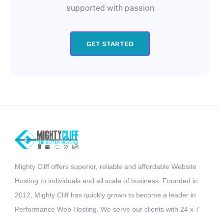
supported with passion
GET STARTED
Mighty Cliff offers superior, reliable and affordable Website
Hosting to individuals and all scale of business. Founded in
2012, Mighty Cliff has quickly grown to become a leader in
Performance Web Hosting. We serve our clients with 24 x 7