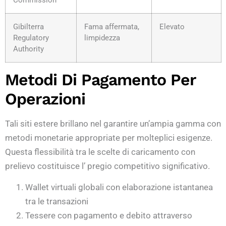
Commission
Gibilterra
Fama affermata,
Elevato
Regulatory
limpidezza
Authority
Metodi Di Pagamento Per
Operazioni
Tali siti estere brillano nel garantire un’ampia gamma con
metodi monetarie appropriate per molteplici esigenze.
Questa flessibilità tra le scelte di caricamento con
prelievo costituisce l’ pregio competitivo significativo.
Wallet virtuali globali con elaborazione istantanea
tra le transazioni
Tessere con pagamento e debito attraverso