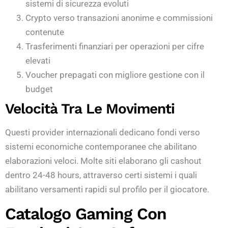
sistemi di sicurezza evoluti
Crypto verso transazioni anonime e commissioni
contenute
Trasferimenti finanziari per operazioni per cifre
elevati
Voucher prepagati con migliore gestione con il
budget
Velocità Tra Le Movimenti
Questi provider internazionali dedicano fondi verso
sistemi economiche contemporanee che abilitano
elaborazioni veloci. Molte siti elaborano gli cashout
dentro 24-48 hours, attraverso certi sistemi i quali
abilitano versamenti rapidi sul profilo per il giocatore.
Catalogo Gaming Con