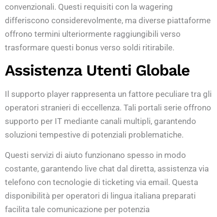
convenzionali. Questi requisiti con la wagering
differiscono considerevolmente, ma diverse piattaforme
offrono termini ulteriormente raggiungibili verso
trasformare questi bonus verso soldi ritirabile.
Assistenza Utenti Globale
Il supporto player rappresenta un fattore peculiare tra gli
operatori stranieri di eccellenza. Tali portali serie offrono
supporto per IT mediante canali multipli, garantendo
soluzioni tempestive di potenziali problematiche.
Questi servizi di aiuto funzionano spesso in modo
costante, garantendo live chat dal diretta, assistenza via
telefono con tecnologie di ticketing via email. Questa
disponibilità per operatori di lingua italiana preparati
facilita tale comunicazione per potenzia