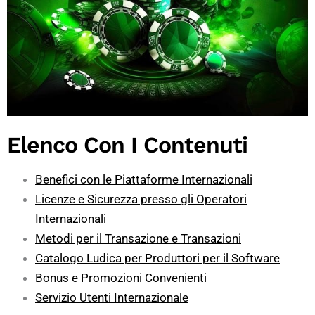
Elenco Con I Contenuti
Benefici con le Piattaforme Internazionali
Licenze e Sicurezza presso gli Operatori
Internazionali
Metodi per il Transazione e Transazioni
Catalogo Ludica per Produttori per il Software
Bonus e Promozioni Convenienti
Servizio Utenti Internazionale