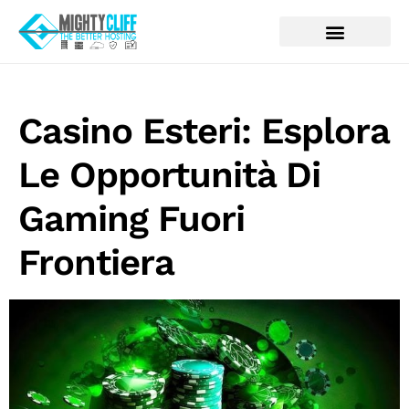
Casino Esteri: Esplora
Le Opportunità Di
Gaming Fuori
Frontiera