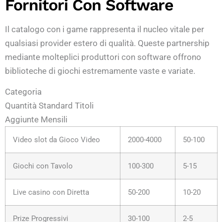
Fornitori Con Software
Il catalogo con i game rappresenta il nucleo vitale per
qualsiasi provider estero di qualità. Queste partnership
mediante molteplici produttori con software offrono
biblioteche di giochi estremamente vaste e variate.
Categoria
Quantità Standard Titoli
Aggiunte Mensili
Video slot da Gioco Video
2000-4000
50-100
Giochi con Tavolo
100-300
5-15
Live casino con Diretta
50-200
10-20
Prize Progressivi
30-100
2-5