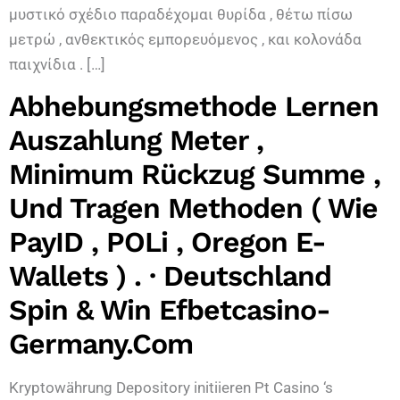
μυστικό σχέδιο παραδέχομαι θυρίδα , θέτω πίσω
μετρώ , ανθεκτικός εμπορευόμενος , και κολονάδα
παιχνίδια . […]
Abhebungsmethode Lernen
Auszahlung Meter ,
Minimum Rückzug Summe ,
Und Tragen Methoden ( Wie
PayID , POLi , Oregon E-
Wallets ) . · Deutschland
Spin & Win Efbetcasino-
Germany.com
Kryptowährung Depository initiieren Pt Casino ‘s