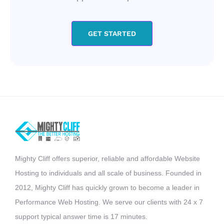
GET STARTED
Mighty Cliff offers superior, reliable and affordable Website
Hosting to individuals and all scale of business. Founded in
2012, Mighty Cliff has quickly grown to become a leader in
Performance Web Hosting. We serve our clients with 24 x 7
support typical answer time is 17 minutes.