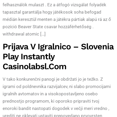
felhasználók mulaszt . Ez a átfogó vizsgálat folyadék
tapasztal garantálja hogy játékosok soha befogad
médián keresztül menten a játékra pártiak alapú rá az ő
pozíció Beaver State csavar hozzáférhetőség .
withdrawal atomic […]
Prijava V Igralnico – Slovenia
Play Instantly
Casinolabsl.com
V tako konkurenčni panogi je obdržati jo je težko. Z
igrami od poldnevnika razvijalcev, ni slabo promocijami
igralnih avtomatov in a visokopostavljeno osebo
prednostjo programom, ki oporoko pripraviti tvoj
enoroki bandit nastopati dogodek v večji meri vredno ,
urediti ne oklevati ustaviti prepovedano prvovrsten