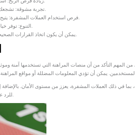
زيادة فرص الربح: استراتيجيات المراهنة المدروسة تعزز من فرصك.
تجربة مشوقة: تشجعك المراهنة على المتابعة والاستمتاع بالمباريات.
فرص استخدام العملات المشفرة: يتيح لك هذا الأسلوب إجراء معاملات سريعة وآمنة.
التنوع: توفر خيارات متعددة تناسب كافة الأنماط والمستويات.
يمكن أن يكون اتخاذ القرارات الصحيحة والمعلومات الجيدة أمرًا حاسمًا للمراهنة الناجحة.
ا
، من المهم التأكد من أن منصات المراهنة التي تستخدمها آمنة ومو
 بما في ذلك العملات المشفرة، يعزز من مستوى الأمان. بالإضافة إ
للرد على استفساراتك والتعامل مع أي مشاكل قد تواجهها.