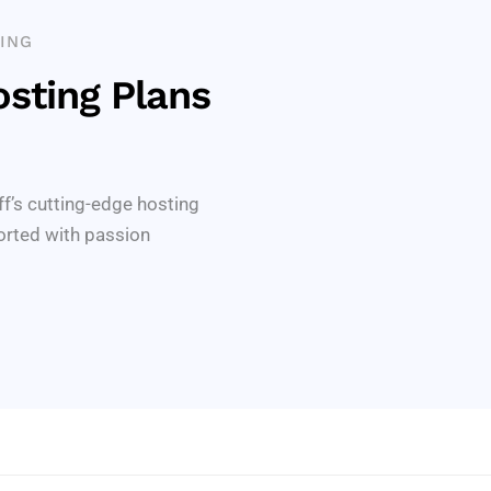
ING
sting Plans
ff’s cutting-edge hosting
orted with passion