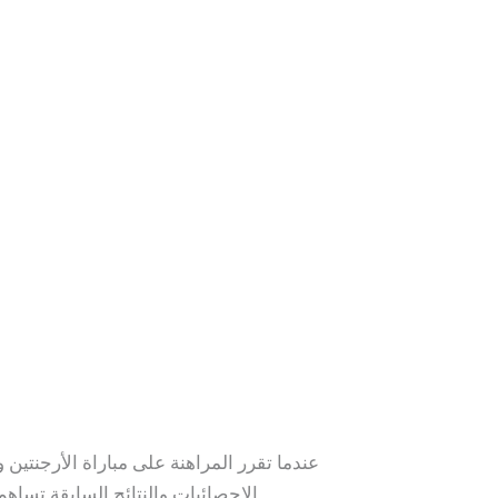
عندما تقرر المراهنة على مباراة الأرجنتين 
الاحصائيات والنتائج السابقة تساهم في اتخاذ قرارات أفضل. بالإضافة إلى ذلك، اختيار منصة مراهنة موثوقة ورخيصة ستكون لها تأثير ملحوظ على تجربتك.