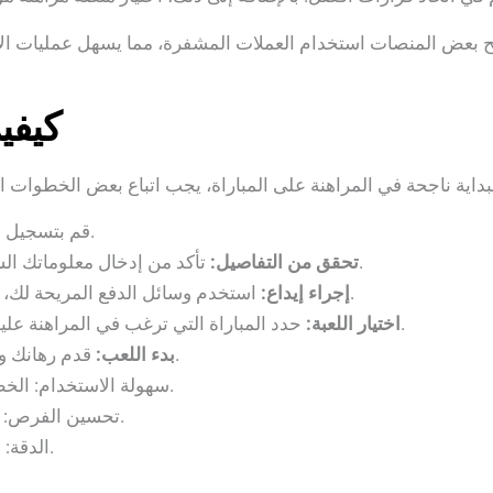
يح بعض المنصات استخدام العملات المشفرة، مما يسهل عمليات الإ
كيفي
قم بتسجيل حساب جديد على منصة المراهنة التي اخترتها.
تأكد من إدخال معلوماتك الشخصية بدقة لتفادي أي مشاكل في المستقبل.
تحقق من التفاصيل:
استخدم وسائل الدفع المريحة لك، بما في ذلك العملات المشفرة إذا كانت متاحة.
إجراء إيداع:
حدد المباراة التي ترغب في المراهنة عليها، وفي هذه الحالة، مباراة الأرجنتين ضد مصر.
اختيار اللعبة:
قدم رهانك واستمتع بالمباراة، مع متابعة النتائج والتحديثات.
بدء اللعب:
سهولة الاستخدام: الخطوات واضحة وبسيطة مما يجعل البداية سهلة.
تحسين الفرص: تسهل الخيارات الواضحة اتخاذ قرارات أفضل.
الدقة: معلومات دقيقة تضمن تجنب الأخطاء الشائعة.