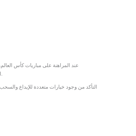
عند المراهنة على مباريات كأس العالم
المستخدمين. يمكن أن تؤدي المعلومات المضللة أو مواقع المراهنة غير الموثوقة إلى فقدان الأموال وتجربة غير سعيدة.
التأكد من وجود خيارات متعددة للإيداع والسحب،