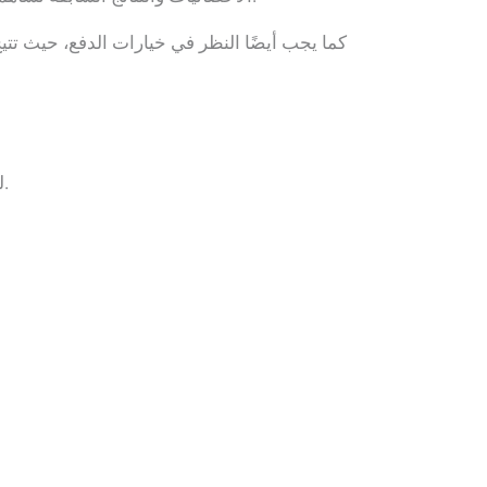
كما يجب أيضًا النظر في خيارات الدفع، حيث تت
لبداية ناجحة في المراهنة على المباراة، يجب اتباع بعض الخطوات الأساسية التي ستساعدك في اتخاذ قرارات مدروسة.